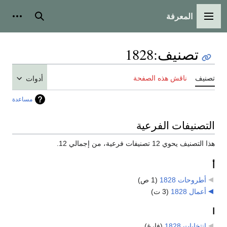
المعرفة
القائمة الرئيسية
بحث
أدوات
تصنيف
:
1828
تصنيف
ناقش هذه الصفحة
أدوات
مساعدة
التصنيفات الفرعية
هذا التصنيف يحوي 12 تصنيفات فرعية، من إجمالي 12.
أ
أطروحات 1828
‏
(1 ص)
أعمال 1828
‏
(3 ت)
ا
انتخابات 1828
‏
(فارغ)