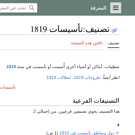
المعرفة
القائمة الرئيسية
تصنيف
:
تأسيسات 1819
تصنيف
ناقش هذه الصفحة
منظمات، أماكن أو أشياء أخرى أُسست أو تأسست في سنة
1819
.
انظر أيضاً:
طروحات 1819
،
انحلالات 1819
.
تأسيسات عق
التصنيفات الفرعية
هذا التصنيف يحوي تصنيفين فرعيين، من إجمالي 2.
د
دول ومناطق تأسست في 1819
‏
(1 ص)