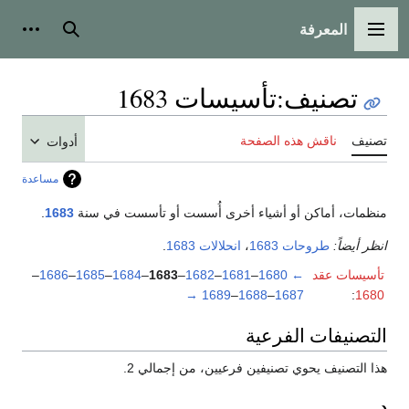
المعرفة
القائمة الرئيسية
بحث
أدوات
تصنيف
:
تأسيسات 1683
تصنيف
ناقش هذه الصفحة
أدوات
مساعدة
منظمات، أماكن أو أشياء أخرى أُسست أو تأسست في سنة
1683
.
انظر أيضاً:
طروحات 1683
،
انحلالات 1683
.
تأسيسات عقد
←
1680
–
1681
–
1682
–
1683
–
1684
–
1685
–
1686
–
→
1689
–
1688
–
1687
:
1680
التصنيفات الفرعية
هذا التصنيف يحوي تصنيفين فرعيين، من إجمالي 2.
د