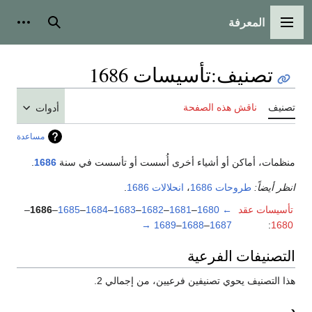
المعرفة
القائمة الرئيسية
بحث
أدوات
تصنيف
:
تأسيسات 1686
تصنيف
ناقش هذه الصفحة
أدوات
مساعدة
منظمات، أماكن أو أشياء أخرى أُسست أو تأسست في سنة
1686
.
انظر أيضاً:
طروحات 1686
،
انحلالات 1686
.
تأسيسات عقد
←
1680
–
1681
–
1682
–
1683
–
1684
–
1685
–
1686
–
→
1689
–
1688
–
1687
:
1680
التصنيفات الفرعية
هذا التصنيف يحوي تصنيفين فرعيين، من إجمالي 2.
د