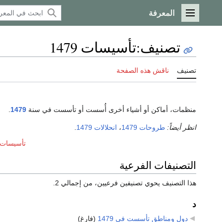
المعرفة
القائمة الرئيسية
تصنيف
:
تأسيسات 1479
تصنيف
ناقش هذه الصفحة
منظمات، أماكن أو أشياء أخرى أُسست أو تأسست في سنة
1479
.
انظر أيضاً:
طروحات 1479
،
انحلالات 1479
.
تأسيسات عق
التصنيفات الفرعية
هذا التصنيف يحوي تصنيفين فرعيين، من إجمالي 2.
د
دول ومناطق تأسست في 1479
‏
(فارغ)