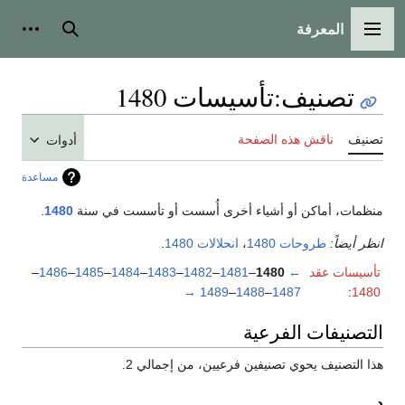
المعرفة
القائمة الرئيسية
بحث
أدوات
تصنيف
:
تأسيسات 1480
تصنيف
ناقش هذه الصفحة
أدوات
مساعدة
منظمات، أماكن أو أشياء أخرى أُسست أو تأسست في سنة
1480
.
انظر أيضاً:
طروحات 1480
،
انحلالات 1480
.
تأسيسات عقد
←
1480
–
1481
–
1482
–
1483
–
1484
–
1485
–
1486
–
→
1489
–
1488
–
1487
:
1480
التصنيفات الفرعية
هذا التصنيف يحوي تصنيفين فرعيين، من إجمالي 2.
د