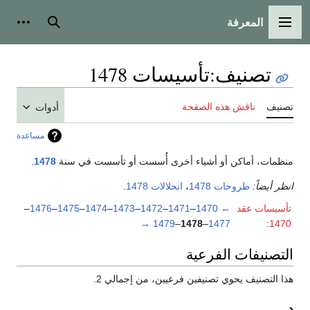
المعرفة
القائمة الرئيسية
بحث
أدوات
تصنيف
:
تأسيسات 1478
تصنيف
ناقش هذه الصفحة
أدوات
مساعدة
منظمات، أماكن أو أشياء أخرى أُسست أو تأسست في سنة
1478
.
انظر أيضاً:
طروحات 1478
،
انحلالات 1478
.
تأسيسات عقد
←
1470
–
1471
–
1472
–
1473
–
1474
–
1475
–
1476
–
→
1479
–
1478
–
1477
:
1470
التصنيفات الفرعية
هذا التصنيف يحوي تصنيفين فرعيين، من إجمالي 2.
د