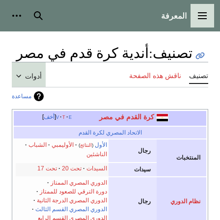
المعرفة
القائمة الرئيسية
بحث
أدوات
تصنيف
:
أندية كرة قدم في مصر
تصنيف
ناقش هذه الصفحة
أدوات
مساعدة
كرة القدم في مصر
e
t
v
أخف
الاتحاد المصري لكرة القدم
الأول
الأوليمبي
الشباب
(
النتائج
)
رجال
الناشئين
المنتخبات
السيدات
تحت 20
تحت 17
سيدات
الدوري المصري الممتاز
دورة الترقي للصعود للممتاز
الدوري المصري الدرجة الثانية
نظام الدوري
رجال
الدوري المصري القسم الثالث
الدوري المصري القسم الرابع