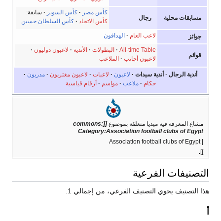
كأس مصر
كأس السوبر
سابقة:
مسابقات محلية
رجال
كأس الاتحاد
كأس السلطان حسين
لاعب العام
الهدافون
جوائز
All-time Table
البطولات
الأندية
لاعبون دوليون
قوائم
لاعبون أجانب
الملاعب
أندية الرجال
أندية سيدات
لاعبون
لاعبات
لاعبون مغتربون
مدربون
حكام
ملاعب
مواسم
أرقام قياسية
مشاع المعرفة فيه ميديا متعلقة بموضوع
[[commons:
Category:Association football clubs of Egypt
| Association football clubs of Egypt
.
]]
التصنيفات الفرعية
هذا التصنيف يحوي التصنيف الفرعي، من إجمالي 1.
أ