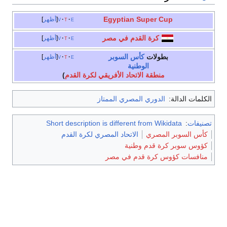
Egyptian Super Cup
e
t
v
أظهر
كرة القدم في مصر
e
t
v
أظهر
بطولات
كأس السوبر
e
t
v
أظهر
الوطنية
منطقة الاتحاد الأفريقي لكرة القدم
)
الكلمات الدالة:
الدوري المصري الممتاز
تصنيفات
:
Short description is different from Wikidata
كأس السوبر المصري
الاتحاد المصري لكرة القدم
كؤوس سوبر كرة قدم وطنية
منافسات كؤوس كرة قدم في مصر