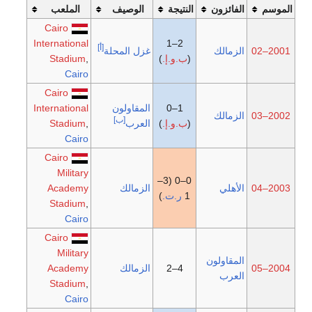
الموسم
الفائزون
النتيجة
الوصيف
الملعب
Cairo
International
2–1
[أ]
2001–02
الزمالك
غزل المحلة
(
ب.و.إ.
)
,
Stadium
Cairo
Cairo
1–0
المقاولون
International
2002–03
الزمالك
[ب]
(
ب.و.إ.
)
العرب
,
Stadium
Cairo
Cairo
Military
0–0 (3–
2003–04
الأهلي
الزمالك
Academy
1
ر.ت.
)
Stadium
,
Cairo
Cairo
Military
المقاولون
2004–05
4–2
الزمالك
Academy
العرب
Stadium
,
Cairo