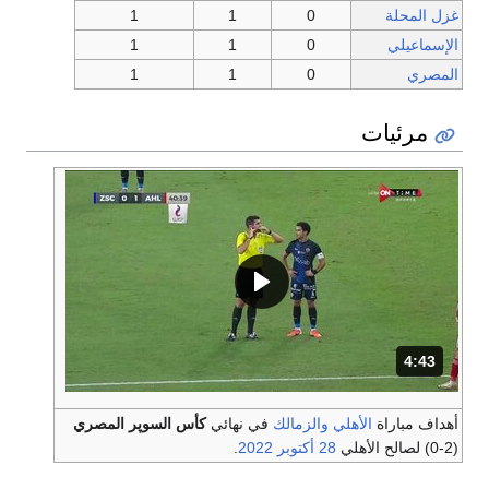
غزل المحلة
0
1
1
الإسماعيلي
0
1
1
المصري
0
1
1
مرئيات
4:43
المدة: دقائق و 43 ثواني.
أهداف مباراة
الأهلي
والزمالك
في نهائي
كأس السوپر المصري
(2-0) لصالح الأهلي
28 أكتوبر
2022
.