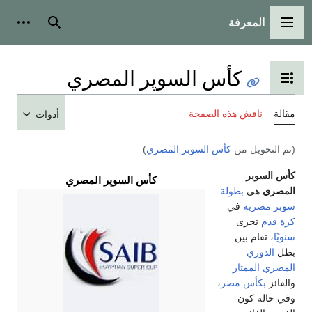
المعرفة
القائمة الرئيسية
بحث
أدوات
كأس السوپر المصري
تبديل عرض جدول المحتويات
مقالة
ناقش هذه الصفحة
أدوات
(تم التحويل من
كأس السوبر المصري
)
كأس السوبر
كأس السوپر المصري
المصري
هي
بطولة
سوبر
مصرية
في
كرة قدم
تجرى
سنويًا
، تقام بين
بطل
الدوري
المصري الممتاز
والفائز
بكأس مصر
،
وفي حالة كون