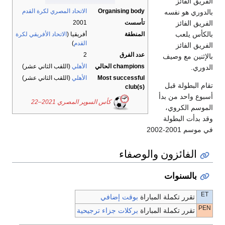
الفريق الفائز
Organising body
الاتحاد المصري لكرة القدم
بالدوري هو نفسه
الفريق الفائز
تأسست
2001
بالكأس يلعب
المنطقة
أفريقيا (
الاتحاد الأفريقي لكرة
القدم
)
الفريق الفائز
عدد الفرق
2
بالإثنين مع وصيف
champions الحالي
الأهلي
(اللقب الثاني عشر)
الدوري.
Most successful
الأهلي
(اللقب الثاني عشر)
تقام البطولة قبل
club(s)
أسبوع واحد من بدأ
كأس السوپر المصري 2021–22
الموسم الكروي،
وقد بدأت البطولة
في موسم 2001-2002
الفائزون والوصفاء
بالسنوات
ET
تقرر تكملة المباراة
بوقت إضافي
PEN
تقرر تكملة المباراة
بركلات جزاء ترجيحية