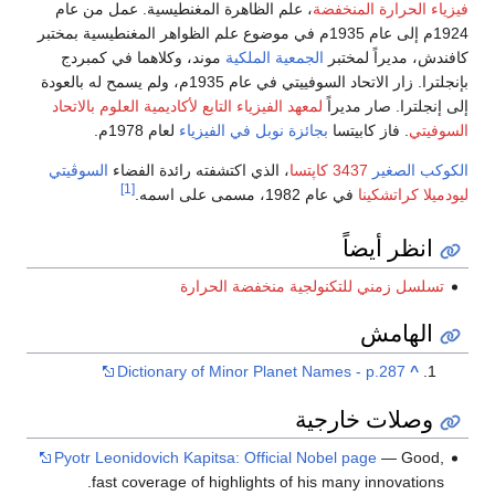
فيزياء الحرارة المنخفضة
، علم الظاهرة المغنطيسية. عمل من عام
1924م إلى عام 1935م في موضوع علم الظواهر المغنطيسية بمختبر
كافندش، مديراً لمختبر
الجمعية الملكية
موند، وكلاهما في كمبردج
بإنجلترا. زار الاتحاد السوفييتي في عام 1935م، ولم يسمح له بالعودة
إلى إنجلترا. صار مديراً
لمعهد الفيزياء التابع لأكاديمية العلوم بالاتحاد
السوفيتي
. فاز كابيتسا
بجائزة نوبل في الفيزياء
لعام 1978م.
الكوكب الصغير
3437 كاپتسا
، الذي اكتشفته رائدة الفضاء
السوڤيتي
[1]
ليودميلا كراتشكينا
في عام 1982، مسمى على اسمه.
انظر أيضاً
تسلسل زمني للتكنولجية منخفضة الحرارة
الهامش
Dictionary of Minor Planet Names - p.287
^
وصلات خارجية
Pyotr Leonidovich Kapitsa: Official Nobel page
— Good,
fast coverage of highlights of his many innovations.