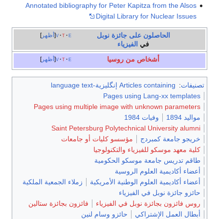
Annotated bibliography for Peter Kapitza from the Alsos
Digital Library for Nuclear Issues
الحاصلون على جائزة نوبل
e
t
v
أظهر
في
الفيزياء
أشخاص من روسيا
e
t
v
أظهر
تصنيفات
:
Articles containing إنگليزية-language text
Pages using Lang-xx templates
Pages using multiple image with unknown parameters
مواليد 1894
وفيات 1984
Saint Petersburg Polytechnical University alumni
خريجو جامعة كمبردج
مؤسسو كليات أو جامعات
كلية معهد موسكو للفيزياء والتكنولوجيا
طاقم تدريس جامعة موسكو الحكومية
أعضاء أكاديمية العلوم الروسية
أعضاء أكاديمية العلوم الوطنية الأمريكية
زملاء الجمعية الملكية
حائزو جائزة نوبل في الفيزياء
روس فائزون بجائزة نوبل في الفيزياء
فائزون بجائزة ستالين
أبطال العمل الإشتراكي
حائزو وسام لنين