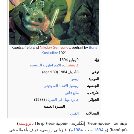
Kapitsa (left) and
Nikolay Semyonov
, portrait by
Boris
Kustodiev
1921
وُلِدَ
9 يوليو 1894
كرونشتات
،
الامبراطورية الروسية
توفي
8 أبريل 1984
(aged 89)
القومية
روس
الجنسية
روسيا
,
الاتحاد السوڤيتي
عـُرِف بـ
مائع فائق
الجوائز
جائزة نوبل في الفيزياء
(1978)
السيرة العلمية
المجالات
الفيزياء
Леони́дович Капи́ца؛ إنگليزية:
Пётр Леони́дович
بالروسية
(
Капи́ца)
) (و.
1894
– ت.
1984م
). فيزيائي روسي، عرف بأعماله في