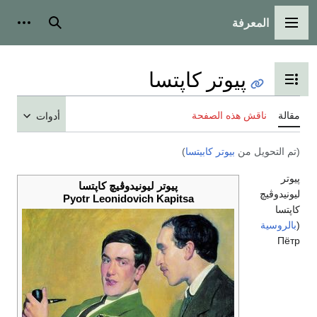
المعرفة
القائمة الرئيسية
بحث
أدوات
پيوتر كاپتسا
تبديل عرض جدول المحتويات
مقالة
ناقش هذه الصفحة
أدوات
(تم التحويل من
بيوتر كابيتسا
)
پيوتر
پيوتر ليونيدوڤيچ كاپتسا
ليونيدوڤيچ
Pyotr Leonidovich Kapitsa
كاپتسا
(
بالروسية
Пётр