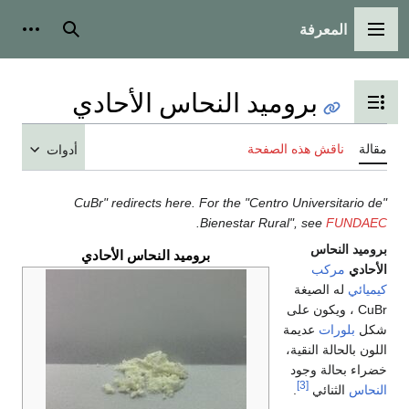
المعرفة
القائمة الرئيسية
بحث
أدوات
بروميد النحاس الأحادي
تبديل عرض جدول المحتويات
مقالة
ناقش هذه الصفحة
أدوات
"CuBr" redirects here. For the "Centro Universitario de
.
Bienestar Rural", see
FUNDAEC
بروميد النحاس
بروميد النحاس الأحادي
الأحادي
مركب
كيميائي
له الصيغة
CuBr ، ويكون على
شكل
بلورات
عديمة
اللون بالحالة النقية،
خضراء بحالة وجود
[3]
النحاس
الثنائي
.