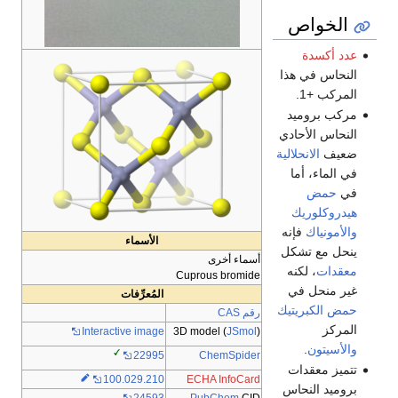
الخواص
عدد أكسدة
النحاس في هذا
المركب +1.
مركب بروميد
النحاس الأحادي
ضعيف
الانحلالية
في الماء، أما
في
حمض
هيدروكلوريك
والأمونياك
فإنه
الأسماء
ينحل مع تشكل
أسماء أخرى
معقدات
، لكنه
Cuprous bromide
غير منحل في
المُعرِّفات
حمض الكبريتيك
رقم CAS
المركز
3D model (
JSmol
)
Interactive image
والأسيتون
.
ChemSpider
22995
تتميز معقدات
100.029.210
ECHA InfoCard
بروميد النحاس
PubChem
CID