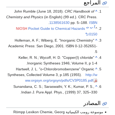
المراجع
John Rumble (June 18, 2018).
CRC Handbook of
^
Chemistry and Physics
(in English) (99 ed.). CRC Press.
.
1138561630
pp. 5–188.
ISBN
أ
ب
ت
NIOSH
Pocket Guide to Chemical Hazards
^
0150
Holleman, A. F.; Wiberg, E. "Inorganic Chemistry"
^
Academic Press: San Diego, 2001. ISBN 0-12-352651-
5.
Keller, R. N.; Wycoff, H. D. "Copper(I) chloride"
^
Inorganic Syntheses 1946; Volume II, p 1-4.
Hartwell, J. L. "
o
-Chlorobromobenzene" Organic
^
Syntheses, Collected Volume 3, p.185 (1955).
http://w
ww.orgsyn.org/orgsyn/pdfs/CV3P0185.pdf
Sunandana, C. S.; Saraswathi, Y. K.; Kumar, P. S.,
^
Indian J. Pure Appl. Phys., (1999) 37, 325–330.
المصادر
موسوعة رومب الكيميائية Römpp Lexikon Chemie, Georg