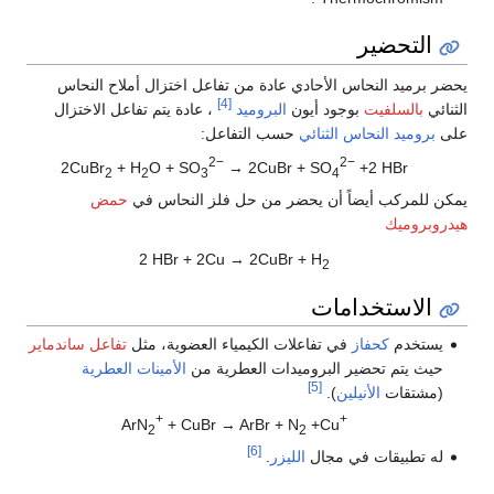
التحضير
يحضر برميد النحاس الأحادي عادة من تفاعل اختزال أملاح النحاس
[4]
الثنائي
بالسلفيت
بوجود أيون
البروميد
، عادة يتم تفاعل الاختزال
على
بروميد النحاس الثنائي
حسب التفاعل:
2−
2−
2CuBr
+ H
O + SO
→ 2CuBr + SO
+2 HBr
2
2
3
4
يمكن للمركب أيضاً أن يحضر من حل فلز النحاس في
حمض
هيدروبروميك
2 HBr + 2Cu → 2CuBr + H
2
الاستخدامات
يستخدم
كحفاز
في تفاعلات الكيمياء العضوية، مثل
تفاعل ساندماير
حيث يتم تحضير البروميدات العطرية من
الأمينات العطرية
[5]
(مشتقات
الأنيلين
).
+
+
ArN
+ CuBr → ArBr + N
+Cu
2
2
[6]
له تطبيقات في مجال
الليزر
.