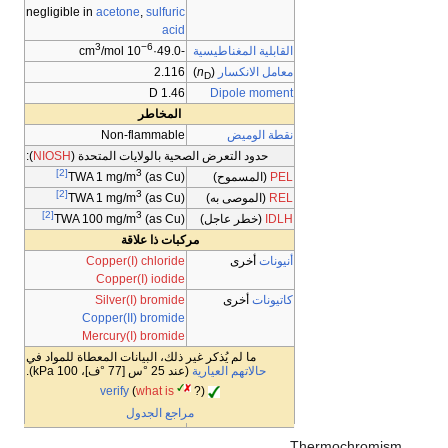
negligible in
acetone
,
sulfuric
acid
3
−6
القابلية المغناطيسية
/mol
cm
-49.0·10
معامل الانكسار
(
n
)
2.116
D
1.46 D
Dipole moment
المخاطر
نقطة الوميض
Non-flammable
حدود التعرض الصحية بالولايات المتحدة (
NIOSH
):
[2]
3
PEL
(المسموح)
TWA 1 mg/m
(as Cu)
[2]
3
REL
(الموصى به)
TWA 1 mg/m
(as Cu)
[2]
3
IDLH
(خطر عاجل)
TWA 100 mg/m
(as Cu)
مركبات ذا علاقة
أنيونات
أخرى
Copper(I) chloride
Copper(I) iodide
كاتيونات
أخرى
Silver(I) bromide
Copper(II) bromide
Mercury(I) bromide
ما لم يُذكر غير ذلك، البيانات المعطاة للمواد في
حالاتهم العيارية
(عند 25 °س [77 °ف]، 100 kPa).
verify
(
what is
?)
مراجع الجدول
Thermochromism .