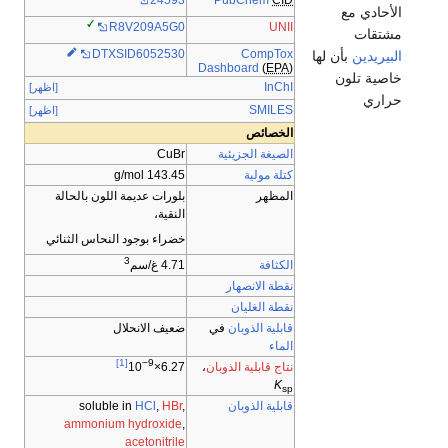
24593
الأحادي مع
UNII
R8V209A5G0
مشتقات
CompTox
DTXSID6052530
البيريدين
بأن لها
Dashboard
(
EPA
)
خاصية تلون
InChI
[اظهر]
حراري
SMILES
[اظهر]
الخصائص
الصيغة الجزيئية
CuBr
كتلة مولية
143.45 g/mol
المظهر
بلورات عديمة اللون بالحالة
النقية،
خضراء بوجود النحاس الثنائي
3
الكثافة
4.71 غ/سم
نقطة الانصهار
نقطة الغليان
قابلية الذوبان
في
ضعيف الانحلال
الماء
[1]
−9
نتاج قابلية الذوبان
،
6.27×10
K
sp
قابلية الذوبان
,
HBr
,
HCl
soluble in
ammonium hydroxide
,
acetonitrile