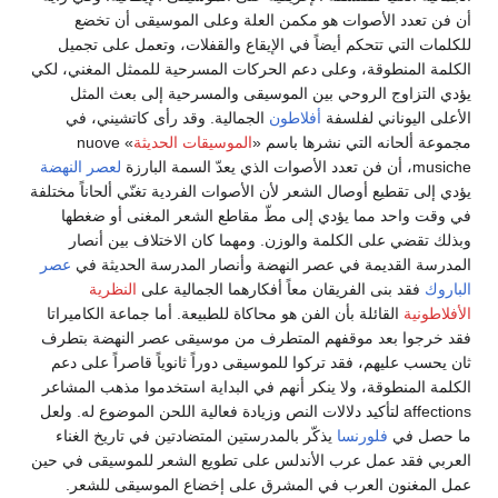
أن فن تعدد الأصوات هو مكمن العلة وعلى الموسيقى أن تخضع
للكلمات التي تتحكم أيضاً في الإيقاع والقفلات، وتعمل على تجميل
الكلمة المنطوقة، وعلى دعم الحركات المسرحية للممثل المغني، لكي
يؤدي التزاوج الروحي بين الموسيقى والمسرحية إلى بعث المثل
الأعلى اليوناني لفلسفة
أفلاطون
الجمالية. وقد رأى كاتشيني، في
مجموعة ألحانه التي نشرها باسم «
الموسيقات الحديثة
» nuove
musiche، أن فن تعدد الأصوات الذي يعدّ السمة البارزة
لعصر النهضة
يؤدي إلى تقطيع أوصال الشعر لأن الأصوات الفردية تغنّي ألحاناً مختلفة
في وقت واحد مما يؤدي إلى مطّ مقاطع الشعر المغنى أو ضغطها
وبذلك تقضي على الكلمة والوزن. ومهما كان الاختلاف بين أنصار
المدرسة القديمة في عصر النهضة وأنصار المدرسة الحديثة في
عصر
الباروك
فقد بنى الفريقان معاً أفكارهما الجمالية على
النظرية
الأفلاطونية
القائلة بأن الفن هو محاكاة للطبيعة. أما جماعة الكاميراتا
فقد خرجوا بعد موقفهم المتطرف من موسيقى عصر النهضة بتطرف
ثان يحسب عليهم، فقد تركوا للموسيقى دوراً ثانوياً قاصراً على دعم
الكلمة المنطوقة، ولا ينكر أنهم في البداية استخدموا مذهب المشاعر
affections لتأكيد دلالات النص وزيادة فعالية اللحن الموضوع له. ولعل
ما حصل في
فلورنسا
يذكّر بالمدرستين المتضادتين في تاريخ الغناء
العربي فقد عمل عرب الأندلس على تطويع الشعر للموسيقى في حين
عمل المغنون العرب في المشرق على إخضاع الموسيقى للشعر.