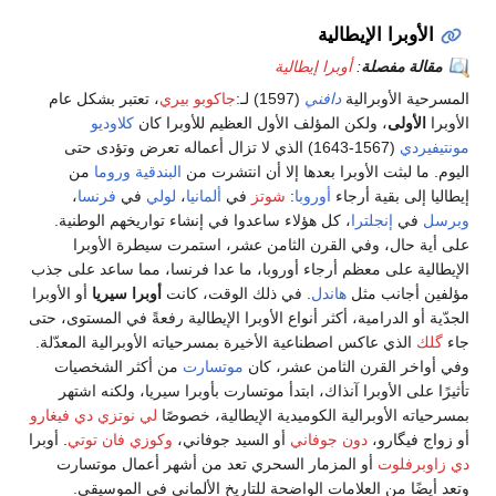
الأوبرا الإيطالية
مقالة مفصلة
:
أوبرا إيطالية
المسرحية الأوبرالية
دافني
(1597) لـ:
جاكوبو بيري
، تعتبر بشكل عام
الأوبرا
الأولى
، ولكن المؤلف الأول العظيم للأوبرا كان
كلاوديو
مونتيفيردي
(1567-1643) الذي لا تزال أعماله تعرض وتؤدى حتى
اليوم. ما لبثت الأوبرا بعدها إلا أن انتشرت من
البندقية
وروما
من
إيطاليا إلى بقية أرجاء
أوروبا
:
شوتز
في
ألمانيا
،
لولي
في
فرنسا
،
وبرسل
في
إنجلترا
، كل هؤلاء ساعدوا في إنشاء تواريخهم الوطنية.
على أية حال، وفي القرن الثامن عشر، استمرت سيطرة الأوبرا
الإيطالية على معظم أرجاء أوروبا، ما عدا فرنسا، مما ساعد على جذب
مؤلفين أجانب مثل
هاندل
. في ذلك الوقت، كانت
أوبرا سيريا
أو الأوبرا
الجدّية أو الدرامية، أكثر أنواع الأوبرا الإيطالية رفعةً في المستوى، حتى
جاء
گلك
الذي عاكس اصطناعية الأخيرة بمسرحياته الأوبرالية المعدّلة.
وفي أواخر القرن الثامن عشر، كان
موتسارت
من أكثر الشخصيات
تأثيرًا على الأوبرا آنذاك، ابتدأ موتسارت بأوبرا سيريا، ولكنه اشتهر
بمسرحياته الأوبرالية الكوميدية الإيطالية، خصوصًا
لي نوتزي دي فيغارو
أو زواج فيگارو،
دون جوفاني
أو السيد جوفاني،
وكوزي فان توتي
. أوبرا
دي زاوبرفلوت
أو المزمار السحري تعد من أشهر أعمال موتسارت
وتعد أيضًا من العلامات الواضحة للتاريخ الألماني في الموسيقى.