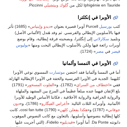
Iphigénie en Tauride لكل من
گلوك وبيتشينّي
Piccinni.
الأوبرا في إنكلترا
كتب
بورسيل
Purcell أوبرا قصيرة بعنوان «
ديدو وإينياس
» (1685) تأثر
فيها بالأسلوبين الإيطالي والفرنسي. ثم وفد هَندل (الألماني الأصل)
وتلميذ
سكارلاتي
إلى إنگلترا، وبصحبته فرقة إيطالية، وقام بوضع
أوبرات رائعة فيها ولكن بالأسلوب الإيطالي البحت ومنها «
يوليوس
قيصر
في
مصر
» (1724).
الأوبرا في النمسا وألمانيا
أما في النمسا وألمانيا فقد احتضن
موتسارت
النمسوي نوعي الأوبرا
كليهما: الجدية في الأوبرا الفرنسية والخفة في الأوبرا الإيطالية الهازلة.
ففي «
اختطاف من السراي
» (1782)، و«
الفلوت المسحور
» (1791)
بلغ الإتقان فيهما عنده مبلغاً عظيماً في المزج بين المشهد والملهاة
والرواية الخرافية والرواية الأخلاقية ، فكانتا الأساس الوطيد للأوبرا
الألمانية. وأوبراته الثلاث التالية: «
أعراس الفيگارو
» (1786)، و«
دون
جوفاني
» (1787) و«
هكذا يفعلن كلهن
» (1790) cosi fan tutte، كانت
كلها إيطالية بنصوصها وأسلوبها، بالتعاون مع كاتب النصوص الموهوب
دابونته Da Ponte. أما أوبرا «
فيديليو
» Fidelio، (التي أجريت عليها