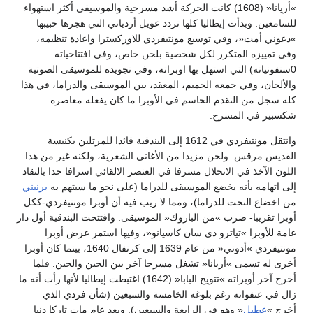
»أريانا« (1608) كانت الحركة أشد مسرحية والموسيقى أكثر استهواء
للسامعين. وبدأت إيطاليا كلها تردد عويل أردياني التي هجرها حبيبها
»دعوني أمت«، وفي توسيع مونتيفردي للاوركسترا واعادة تنظيمه،
وفي تمييزه المتكرر لكل شخصية بلحن خاص، وفي افتتاحياته
0سنفونياته) التي استهل بها اوبراته، وفي تجويده للموسيقى الصوتية
والألحان، وفي جمعه الحميم، المعقد، بين الموسيقى والدراما، في هذا
كله سجل من التقدم الحاسم في الأوبرا ما كان يفعله معاصره
شكسبير في المسرح.
وانتقل مونتيفردي في 1612 إلى البندقية قائدا للمرتلين بكنيسة
القديس مرقس. ولحن مزيدا من الأغاني الشعرية، ولكنه غير من هذا
اللون الآخذ في الانحلال مسرفا في العنصر الالقائي اسرافا حدا بالنقاد
إلى اتهامه بأنه يخضع الموسيقى للدراما (على نحو ما سيتهم به
برنيني
من اخضاع النحت للدراما)، ومما لا ريب فيه أن أوبرا مونتيفردي-ككل
أوبرا تقريبا- ضرب »من الباروك« الموسيقى. وافتتحت البندقية أول دار
عامة للأوبرا »تياترو دي سان كاسيانو«، وفيها استمر عرض أوبرا
مونتيفردي »أدوني« من عام 1639 إلى كرنفال 1640، بينما كان أوبرا
أخرى له تسمى »أريانا« تشغل مسرحا آخر بين الحين والحين. فلما
أخرج آخر أوبراته »تتويج البابا« (1642) اغتبطت إيطاليا لأنها رأت أنه ما
زال في عنفوانه رغم بلوغه الخامسة والسبعين (شأن فردي الذي
أخرج »
عطيل
« وهو في الرابعة والسبعين). وبعد عام مات تاركا دنيا