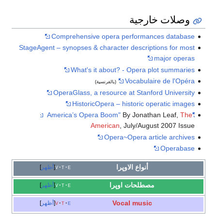
وصلات خارجية
Comprehensive opera performances database
StageAgent – synopses & character descriptions for most
major operas
What's it about? - Opera plot summaries
Vocabulaire de l'Opéra
(بالفرنسية)
OperaGlass, a resource at Stanford University
HistoricOpera – historic operatic images
By Jonathan Leaf,
The
"America’s Opera Boom"
American
, July/August 2007 Issue
Opera~Opera article archives
Operabase
أنواع الاوپرا
e
t
v
أظهر
مصطلحات
اوپرا
e
t
v
أظهر
Vocal music
e
t
v
أظهر