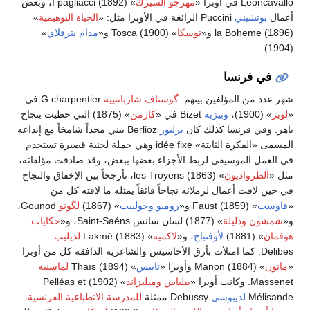
Leoncavallo في أوبرا «
مهرجو السيرك
» (1892) I pagliacci، وبعض
أعمال
بوتشيني
Puccini الرائعة في الأوبرا مثل: «
الحياة البوهيمية
»
(1896) la Boheme و«
توسكا
» (1900) Tosca و«
مدام بترفلاي
»
(1904).
في فرنسا
شهر عدد من المؤلفين بينهم:
گوستاف شاربانتييه
G.charpentier في
«
لويز
» (1900)،
وبيزيه
Bizet في «
كارمن
» (1875) التي حظيت بنجاح
باهر. وفي فرنسا كذلك كان
برليوز
Berlioz يبني مجداً شامخاً مع إبداعه
المسمى «الفكرة الثابتة» idée fixe وهي جملة لحنية قصيرة تستخدم
في العمل الموسيقي لربط الأجزاء بعضها ببعض، وقد صادفت مؤلفاته،
مثل «
الطرواديون
» (1863) les Troyens، تأرجحاً بين الإخفاق والنجاح
في حين لاقت أعمال لزملائه نجاحاً فائقاً يمثله ما لاقته كل من
«
فاوست
» (1859) Faust و«
روميو وجولييت
» (1867)
لگونو
Gounod،
و«
شمشون ودليلة
» (1877) لسان سانس Saint-Saéns، و«
حكايات
هوفمان
» (1881)
لأوفنباخ
، و«
لاكميه
» (1883) Lakmé
لديليب
Delibes. كما امتلأت بأرق الأحاسيس والشاعرية الدافقة كل من أوبرا
«
مانون
» (1884) Manon وأوبرا «
تاييس
» (1894) Thaïs
لماسنيه
Massenet. وكانت أوبرا «
بيلياس وميليزاند
» (1902) Pelléas et
Mélisande
لديبوسي
Debussy ممثلة
للمدرسة الانطباعية الفرنسية،