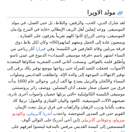
مولد الاوپرا
لقد شارك الدين، الحب، والرقص، والبلاط، بل حتى العمل، في مولد
الموسيقى. ووجد إيفلين أهل الريف الإيطالي »غاية في المرح وإدمان
الموسيقى، وحتى الزراع كانوا كلهم تقريباً يعزفون على القيثارة...
ويمضون عادة إلى الحقل ومعهم كمانهم(60)« وكان لكل بلاط دوق
فرقة مرتلين وقائد للعازفين في الكنيسة؛ وفي
فيرارا
أثار رباعي من
النساء اشتهر باسم »فرقة موسيقى السيدات« الدموع في عيني ناسو
وأطلق قلمه بالقوافي. ونسجت أغاني الحب الشعرية شكاواها المتعددة
الأصوات، فجعلت التعبد للمرأة حتى زواجها موضع توقير يكاد يرقى إلى
توقير الابتهالات الموجهة إلى والدة الإله. وانطلقت القداديس وصلوات
المساء والألحان والترتيل يصدح بها ألف أرغن. وحوالي عام 1600 بدأت
فرق من خصيان صغار تشنف آذان المصلين. ووصف زائر بروتستنتي
موسيقى الكنيسة الكاثوليكية »التي يرتلها خصيان واصوات أخرى نادرة،
تصحبهم الآلات الموسيقية، كالعود والبيان القيثاري والفيول؛ ترتيلا كاد
يذهب بألبابنا ودرب الرهبان والراهبات في فرق ترتيل تبعث الإيمان
القويم حتى في الصدور المتوحشة. واجتذب
أندريا گابرييلي
،
وكلوديو
ميرولو
،
وجوفاني گابرييلي
(ابن أخي أندريا) على التوالي ألوف
المستمعين إلى كنيسة القديس مرقس بالبندقية لينصتوا لعزفهم على