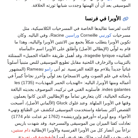
الموسيقى بعد أن أن الهمتها وجددت شبابها ثورته الخلاقة.
الأوبرا في فرنسا
كانت لفرنسا تقاليدها الخاصة في المسرحيات الكلاسيكية، مثل
مسرحيات
كورنيي
Corneille
وراسين
Racine، وفي الباليه. وكان
تكوين الأوبرا يتطلب شكلاً يجمع بين الاثنتين الأوبرا والباليه، وهذا ما
قام به لولّي (الإيطالي الأصل) وأطلق على الأوبرا اسم «المأساة
الغنائية» tragedie lyrique، وقد أهمل طريقة «الغناء الجميل» الممتلئة
بالتزيينات والزخارف اللحنية مقابل تطويع الموسيقى للنص متبنياً أسلوباً
غنائياً جديداً يتلاءم مع اللغة الفرنسية. ثم أتى
رامو
Rameau (المشهور
بأبحاثه في علم الصوت وفي الانسجام) بعد لولّي وأحرز نجاحاً كبيراً في
أعماله ومنها الأوبراـ الباليه: «الهنديات الحمر المهذبات» (1735) les
indes galantes. فأسلوبه الغني في تركيبه، الموصوف بجديته البالغة
وحبكته الخيالية، كان يتعارض تماماً مع الإيطاليين الذين كانوا يعملون
وقتها في الأوبرا الملهاة. وعند غلوك Gluck (الألماني الأصل)، أصبحت
القصص أكثر بساطة واستخدمت الموسيقى لتكشف عن الطبائع وتهيء
الأجواء. ومع أوبراه «أورفيو وإورِديتشه» (1762 ثم عدلت عام 1774)
تعادلت كفتا الميزان بين الموسيقى والمسرحية. وقد شهدت باريس
نزاعاً بين أنصار كل من الأوبرا الفرنسية والأوبرا الإيطالية
دام سنتين
،
دعي بحرب الهازلين، وذلك بعد عرض أوبرا «
إيفيجينية في توريد
»