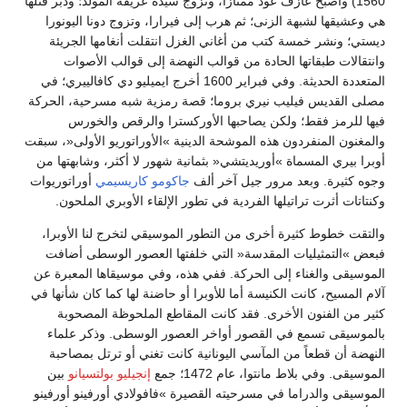
1560) وأصبح عازف عود ممتازاً، وتزوج سيدة عريقة المولد؛ ودبر قتلها
هي وعشيقها لشبهة الزنى؛ ثم هرب إلى فيرارا، وتزوج دونا اليونورا
ديستي؛ ونشر خمسة كتب من أغاني الغزل انتقلت أنغامها الجريئة
وانتقالات طبقاتها الحادة من قوالب النهضة إلى قوالب الأصوات
المتعددة الحديثة. وفي فبراير 1600 أخرج ايميليو دي كافالييري؛ في
مصلى القديس فيليب نيري بروما؛ قصة رمزية شبه مسرحية، الحركة
فيها للرمز فقط؛ ولكن يصاحبها الأوركسترا والرقص والخورس
والمغنون المنفردون هذه الموشحة الدينية »الأوراتوريو الأولى«، سبقت
أوبرا بيري المسماة »أوريديتشي« بثمانية شهور لا أكثر، وشابهتها من
وجوه كثيرة. وبعد مرور جيل آخر ألف
جاكومو كاريسيمي
أوراتوريوات
وكنتاتات أثرت تراتيلها الفردية في تطور الإلقاء الأوبري الملحون.
والتقت خطوط كثيرة أخرى من التطور الموسيقي لتخرج لنا الأوبرا،
فبعض »التمثيليات المقدسة« التي خلفتها العصور الوسطى أضافت
الموسيقى والغناء إلى الحركة. ففي هذه، وفي موسيقاها المعبرة عن
آلام المسيح، كانت الكنيسة أما للأوبرا أو حاضنة لها كما كان شأنها في
كثير من الفنون الأخرى. فقد كانت المقاطع الملحوظة المصحوبة
بالموسيقى تسمع في القصور أواخر العصور الوسطى. وذكر علماء
النهضة أن قطعاً من المآسي اليونانية كانت تغني أو ترتل بمصاحبة
الموسيقى. وفي بلاط مانتوا، عام 1472؛ جمع
إنجيليو بولتسيانو
بين
الموسيقى والدراما في مسرحيته القصيرة »فافولادي أورفينو أورفينو