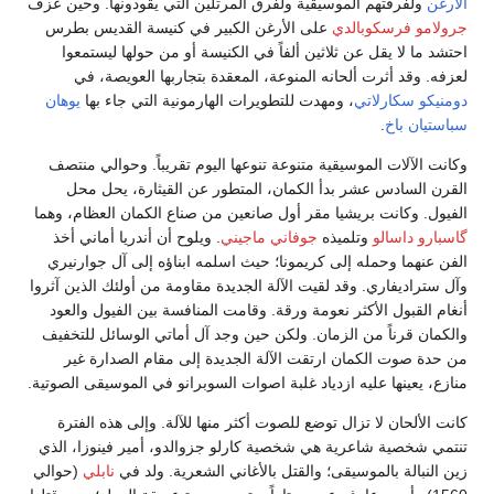
الأرغن
ولفرقتهم الموسيقية ولفرق المرتلين التي يقودونها. وحين عزف
جرولامو فرسكوبالدي
على الأرغن الكبير في كنيسة القديس بطرس
احتشد ما لا يقل عن ثلاثين ألفاً في الكنيسة أو من حولها ليستمعوا
لعزفه. وقد أثرت ألحانه المنوعة، المعقدة بتجاربها العويصة، في
دومنيكو سكارلاتي
، ومهدت للتطويرات الهارمونية التي جاء بها
يوهان
سباستيان باخ
.
وكانت الآلات الموسيقية متنوعة تنوعها اليوم تقريباً. وحوالي منتصف
القرن السادس عشر بدأ الكمان، المتطور عن القيثارة، يحل محل
الفيول. وكانت بريشيا مقر أول صانعين من صناع الكمان العظام، وهما
گاسبارو داسالو
وتلميذه
جوفاني ماجيني
. ويلوح أن أندريا أماني أخذ
الفن عنهما وحمله إلى كريمونا؛ حيث اسلمه ابناؤه إلى آل جوارنيري
وآل ستراديفاري. وقد لقيت الآلة الجديدة مقاومة من أولئك الذين آثروا
أنغام القبول الأكثر نعومة ورقة. وقامت المنافسة بين الفيول والعود
والكمان قرناً من الزمان. ولكن حين وجد آل أماتي الوسائل للتخفيف
من حدة صوت الكمان ارتقت الآلة الجديدة إلى مقام الصدارة غير
منازع، يعينها عليه ازدياد غلبة اصوات السوبرانو في الموسيقى الصوتية.
كانت الألحان لا تزال توضع للصوت أكثر منها للآلة. وإلى هذه الفترة
تنتمي شخصية شاعرية هي شخصية كارلو جزوالدو، أمير فينوزا، الذي
زين النبالة بالموسيقى؛ والقتل بالأغاني الشعرية. ولد في
نابلي
(حوالي