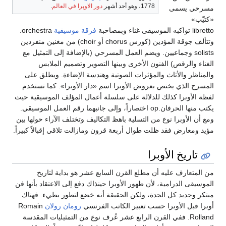
1778، وهو أحد أشهر
دور الاوپرا في العالم
.
مسرحي يسمى
«كتيّب»
libretto تواكبه الموسيقى غناء وبمصاحبة
فرقة موسيقية
orchestra.
وتتألف جوقة المؤدين (كورس chorus أو choir) من مغنين منفردين
solists وجماعيين. ويضم العمل المسرحي (بالإضافة إلى التمثيل مع
الغناء والرقص) الفنون الأخرى وبينها التصوير وتصميم الملابس
والمناظر والأثاث والمؤثرات الصوتية وهندسة الإضاءة. ويطلق على
المسرح الذي يختص بعروض الأوبرا اسم «دار الأوبرا». كما تستخدم
لفظة الأوبرا كذلك للدلالة على سلسلة أعمال المؤلف الموسيقية حيث
يكتب منها الحرفان.op اختصاراً، وإلى جانبهما رقم العمل الموسيقي.
ومع أن الأوبرا نوع من التسلية باهظ التكاليف وتختلف الآراء حولها بين
مؤيد ومعارض فقد ظلت طوال أربعة قرون ومازالت تلاقي إقبالاً كبيراً.
تاريخ الأوبرا
من المتعارف عليه أن مطلع القرن السابع عشر هو بداية لتاريخ
الموسيقى الدرامية، لأن ظهور الأوبرا حينذاك دفع إلى الاعتقاد بأنها فن
مبتكر وجديد كل الجدة، ولكن الحقيقة أنه خضع لتطور بطيء. فهناك
أوبرا قبل الأوبرا حسب تعبير الكاتب الفرنسي
رومان رولان
Romain
Rolland. ففي القرن الرابع عشر عُرف نوع من التمثيليات المقدسة