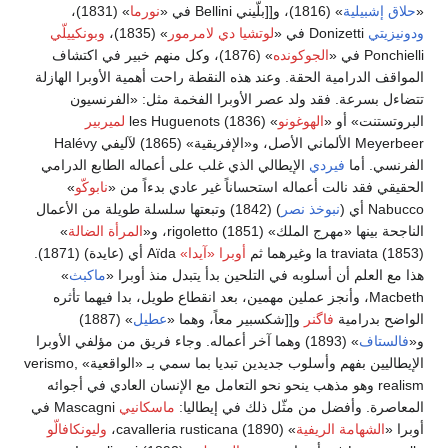
«
حلاق إشبيلية
» (1816)، و[[بلّيني Bellini في «
نورما
» (1831)،
ودونيزيتي
Donizetti في «
لوتشيا دي لامرمور
» (1835)،
وبونكييلّي
Ponchielli في «
الجوكونده
» (1876)، وكل منهم خبير في اكتشاف
المواقف الدرامية الحقة. وعند هذه النقطة راحت أهمية الأوبرا الهازلة
تتضاءل بسرعة. فقد ولد عصر الأوبرا الفخمة مثل: «الفرنسيون
البروتستنت» أو «
الهوغونو
» (1836) les Huguenots
لميربير
Meyerbeer الألماني الأصل، و«الإفريقية» (1865) لآليفي Halévy
الفرنسي. أما
فيردي
الإيطالي الذي غلب على أعماله الطابع الدرامي
الحقيقي فقد نالت أعماله استحساناً غير عادي بدءاً من «
نابوكّو
»
Nabucco أي (
نبوخذ نصر
) (1842) وتبعتها سلسلة طويلة من الأعمال
الناجحة بينها «مهرج الملك» (1851) rigoletto، و«
المرأة الضالة
»
(1853) la traviata وغيرهما ثم
أوبرا «آيدا»
Aïda أي (عايدة) (1871).
هذا مع العلم أن أسلوبه في التلحين بدأ يتبدل منذ أوبرا «
ماكبث
»
Macbeth، وأنجز عملين مهمين، بعد انقطاع طويل، بدا فيهما تأثره
الواضح بدرامية
فاگنر
و[[شكسبير معاً، وهما «
عطيل
» (1887)
و«
فالستاف
» (1893) وهما آخر أعماله. وجاء فريق من مؤلفي الأوبرا
الإيطاليين بفهم وأسلوب جديدين تبديا بما سمي بـ «الواقعية» verismo,
realism وهو مذهب ينحو نحو التعامل مع الإنسان العادي في أجوائه
المعاصرة. وأفضل من مثّل ذلك في إيطاليا:
ماسكانيي
Mascagni في
أوبرا «
الشهامة الريفية
» (1890) cavalleria rusticana،
وليونكافالّو