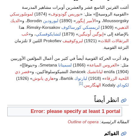
أغنت القرنين التاسع عشر والعشرين أوبرات مشاهير المدرسة
«القومية الروسية]]» مثل: «
بوريس گودونوف
» (1874)
لموسّورسكي
Moussorgsky، و«
الأمير إيگور
» (1890)
لبورودين
Borodin، و«
الديك
الذهبي
» (1909)
لريمسكي كورساكوف
Rimsky-Korsakov. هذا
بالإضافة إلى «
إيوگين أُونيگين
» (1879)
لتشايكوفسكي
، و«
حُب
البرتقالات الثلاث
» (1921)
لبروكوفييف
Prokofiev اللتين لا تلتزمان
النزعة القومية.
وقد أثرت الحركة القومية أيضاً في كثير من أعمال المؤلفين الأوربيين
مثل: «
العروس المباعة
» (1866)
لسميتانا
Smetana، و«ينوفا]]»
(1904) enüfa
لياناتشيك
Janácek التشيكوسلوفاكيين، و«
قصر ذي
اللحية الزرقاء
» (1918)
لبارتوك
Bartók، و«
هاري يانوش
» (1926)
[1]
لكوداي
Kodaly
الهنگاريين
.
انظر أيضاً
Error: please specify at least 1 portal
المقالة الرئيسية:
Outline of opera
القوائم