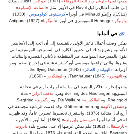
ومعها أوبرا «أريان وذو اللحية الزرقاء
» (1907)
لدوكاس
Dukas، وذلك
إلى جانب أعمال رافيل Ravel في الأوبرا مثل «
الساعة الإسبانية
»
(1911)، و[[ميّو Milhaud في أوبرا «
كريستوف كولومبوس
» (1930)،
وأونيگر
Honegger السويسري في أوبرا «
أنتيگونا
» (1927) Antigone.
في ألمانيا
يمكن وصف أعمال فاغنر الأولى بالتقليدية إلى أن اتجه إلى الأساطير
الألمانية وشرع بذلك في تحقيق أفكاره في المسرحية الموسيقية التي
تقول بالمسرحية المتواصلة غير المتقطعة بالأغاني القصيرة والثنائيات
وغيرها، والتي ترافقها موسيقى أوركسترية غنية في إخراج ضخم. ومن
أوبراته: «
الهولندي الطائر
» (1843) the flying Dutchman،
و«
تانهويزر
» (1845) Tannhäuser، و«
لوهنگرين
» (1850).
وتبدو إنجازات فاگنر الباهرة في سلسلة أوبرات أربع في «حلقة
النيبلونغ» der ring des Nibelungen وهي: «
ذهب الراين
» das
Rheingold، و«
الفالكيريه
» Die Walküre، و«
زيگفريد
» Siegfried،
و«
شفق الآلهة
» Götterdammerung. وقد قدمت الرباعية مجتمعة في
أربع ليال متتالية (1876)، واستغرق تحضيرها عشرين عاماً، وقد ظهرت
له في أثنائها أوبرا «
تريستان وإيزولدِه
» (1865). أما أوبراه الأخيرة
«
بارسيفال
» (1882) فلم يمكن عرضها إلا على مسرح بلدة
بايروت
Bayreuth البافارية الضخم الذي افتتح عام 1876، وما يزال يقام فيه