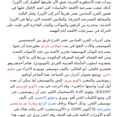
وبدأت هذه الأسطورة الحزينة تشق الآن طريقها الطويل إلى الأوبرا.
كذلك شقت مسرحية الأقنعة »الماسك« التي اشتد الإقبال عليها في
قصور القرن السادس عشر طريقاً آخر إلى الأوبرا؛ ولعل الباليه؛
والمشاهد المسرحية المترفة؛ والملابس الفخمة التي تراها في الأوبرا
الحديثة، منحدرة من الرقص والمواكب والثياب الفاخرة التي غلبت على
الحركة في مسرحيات الأقنعة أيام النهضة.
وفي أخريات القرن السادس عشر اقترح فريق من المتحمسين
للموسيقى والأدب التقوا في بيت
جوفاني باردي
بفلورنسة أن يحيوا
مسرحية اليونان الموسيقية بتحرير الأغنية من تعدد الأصوات الشديد
ومن لغة القصائد الغزلية المفرقة المكتومة، وردها إلى ما كانوا
يعتقدونه اسلوب المأساة القديمة الفردي (المونودي). فقام أحدهم وهو
فنشنزو جاليلي، أبو الفلكي، بتأليف موسيقى مونودية لأجزاء من
جحيم
دانتي
. ووضع عضوان آخران من الجماعة، هما الشاعر أوتافيو
رينوتشيني والمغني
ياكوبو بيري
، النص والموسيقى لما يمكن أن نعده
أول أوبرا واسمها »دافني«، وقد أخرجت في بيت
ياكوبو كورسي
في
1597)63). وقوبل الأداء بالاستحسان الكبير حتى أن رينوتشيني دعى
إلى وضع الكلمات للحن أهم، وبيري
وجوليو كاتشيني
إلى تأليف
موسيقى اللحن، وذلك احتفالا بزفاف
هنري الرابع
وماريا دي مديتشي
بفلورنسة
(6 أكتوبر 1600). و »الأوريديتشي« التي مثلت هناك هي
أقدم الأوبرات الباقية على قيد الحياة. وقد اعتذر بيري عن عيوب هذا