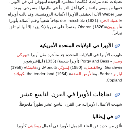
تعديلات عدة مرات)، فكانت المغامرة الوحيدة لبتهوفن في فن الأوبرا:
ففيها موسيقى رائعة ولكنها أقل التزاماً في طابعها المسرحي. ويعد
فيبر Weber الأب الحقيقي للأوبرا الألمانية الرومنسية. وقد نالت أوبراه
«
الصياد الحر
» der freischütz (1821) نجاحاً شعبياً وختم أعماله بأوبرا
«
أوبيرون
»Oberon (1826) معتمداً على نص بالإنكليزية إلا أنها لم تلق
نجاحاً.
الأوبرا في الولايات المتحدة الأمريكية
ظهرت الأوبرا في الولايات المتحدة جد متأخرة مثل أوبرا «
بورگي
وبيس
» Porgy and Bess (أوبرا شعبية) (1935) ل[[غيرشوين
Gershwin، و«
القنصل
» (1950)
لِمنوتّي
Menotti، و«
فانيسّا
» (1958)
لباربر
Barber، و«
الأرض الغضة
» the tender land (1954)
لكوبلاند
Copland.
اتجاهات الأوبرا في القرن التاسع عشر
شهدت الأعمال الأوبرالية في القرن التاسع عشر تطوراً ملحوظاً:
في إيطاليا
تألق من جديد فن الغناء الجميل للأوبرا في أعمال
روسّيني
كأوبرا