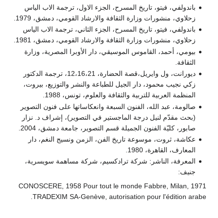
باندولفي، فيتو، تاريخ المسرح، الجزء الاول، ترجمة الاب الياس
زحلاوي، منشورات وزارة الثقافة والارشاد القومي، دمشق، 1979.
باندولفي، فيتو، تاريخ المسرح، الجزء الثاني، ترجمة الاب الياس
زحلاوي، منشورات وزارة الثقافة والارشاد القومي، دمشق، 1981.
بيومي، أحمد، القاموس الموسيقي، دار الأوبرا المصرية، وزارة
الثقافة.
ديورانت، ول وايريل،قصة الحضارة، 12،16،21، ترجمة الدكتور
زكي نجيب محمود، دار الجيل للطباعة والنشر والتوزيع، بيروت،
المنظمة العربية للتربية والثقافة والعلوم، تونس، 1988.
صالومة، عبد الله، الفنون السبعة وانعكاساتها على فنون التصوير
(بحث مقدّم لنيل درجة الماجستير في التصوير)، إشراف د. نزار
صابور، كليّة الفنون الجميلة قسم التصوير، جامعة دمشق، 2004.
عكاشة، ثروت، موسوعة تاريخ الفن، الزمن ونسيج النغم، دار
المعارف، القاهرة، 1980.
المعرفة، الناشر: شركة ترادكسيم، شركة مساهمة سويسرية،
جنيف:
CONOSCERE, 1958 Pour tout le monde Fabbre, Milan, 1971
TRADEXIM SA-Genève, autorisation pour l'édition arabe.