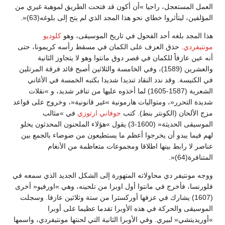
العمل المستعجل، راجيا »أن أكون قد فتحت الطريق لموهبة غيري من
المؤلفين، ليتأثروا خطاي نحو هذا المجد الذي لم يتح إلى بلوغه(63)«.
هذا المجد بلغه أحد الفحول في تاريخ الموسيقى، وهو
كلوديو
مونتيفردي
. حذق العزف على الكمان في مسقط رأسه كريمونا، حتى
أنه عين عازفاً للكمان في قصر دوق مانتوا وهو لا يتجاوز الثانية
والعشرين (1589)، وفي الخامسة والثلاثين أصبح قائد فرقة المرتلين
في الكنيسة. وقد ندد النقاد تنديدا شديدا بكتبه الخمسة في الأغاني
الشعرية (1587-1605) لما أخذوه عليها من تنافر شديد، و »نقلات
شديدة التحرر«، ومتواليات هارمونية »غير قانونية«، وخروج على قواعد
مزج الألحان (الكونتر بنط). كتب
جوفاني ارتوزي
في »مثالب
الموسيقى الحديثة« (1600-3) يقول »هؤلاء الملحنون المحدثون يحلو
لهم فيما يبدو أن يخرجوا أعظم ما يستطيعون من ضوضاء بالجمع بين
عناصر لا رابط بينها اطلاقا ومجموعات متعاظمة من الأنغام
المتنافرة(64)«.
ووجه مونتيفر دي محاولاته المتهورة إلى الشكل الجديد الذي سمعه في
فلورنسا، فأخرج في مانتوا أول اوبرا من تلحينه، وهي »اورفيو« أخرى
(1607) يشارك في عزفها أوركسترا من ستة وثلاثين عازفا. وسجلت
الموسيقى والحركة في هذه الأوبرا تقدما عظيما على أوبرا
»أوريديتشي« لبيري. وفي الأوبرا الثانية التي لحنتها مونتيفردي، واسمها