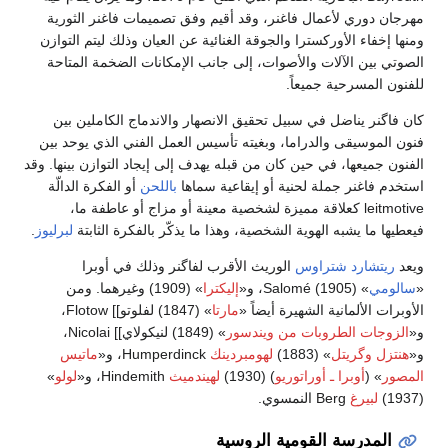
مهرجان دوري لأعمال فاغنر، وقد أقيم وفق تصميمات فاغنر الثورية
ومنها إخفاء الأوركسترا والجوقة الغنائية عن العيان وذلك ليتم التوازن
الصوتي بين الآلات والأصوات، إلى جانب الإمكانات الضخمة المتاحة
للفنون المسرحية جميعاً.
كان فاگنر يناضل في سبيل تحقيق الانصهار والاندماج الكاملين بين
فنون الموسيقى والدراما، وبغيته تأسيس العمل الفني الذي يوحد بين
الفنون جميعها، في حين كان من قبله يهدف إلى إيجاد التوازن بينها. وقد
استخدم فاغنر جملة لحنية أو إيقاعية سماها
باللحن
أو الفكرة الدالّة
leitmotive كعلاقة مميزة لشخصية معينة أو مزاج أو عاطفة ما،
فيعطيها ما يشبه الهوية الشخصية، وهذا ما يذكّر بالفكرة الثابتة
لبرليوز
.
ويعد
ريتشارد شتراوس
الوريث الأقرب لفاگنر وذلك في أوبرا
«
سالومي
» (1905) Salomé، و«
إليكترا
» (1909) وغيرهما. ومن
الأوبرات الألمانية الشهيرة أيضاً «
مارتا
» (1847) لفلوتو]] Flotow،
و«
الزوجات الطروبات من ويندسور
» (1849) لنيكولاي]] Nicolai،
و«
هنتزل وگريتل
» (1883)
لهومبردينك
Humperdinck، و«
ماتيس
المصور
» (
أوبرا ـ أوراتوريو
) (1930)
لهيندميث
Hindemith، و«
لولو
»
(1937)
لبيرغ
Berg النمسوي.
المدرسة القومية الروسية