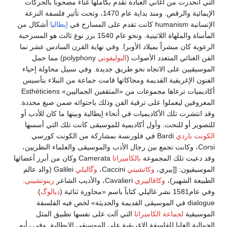
التي انحدرت من أغاني العبادة تقدم بكاملها غناءً مصحوباً بالحركات
الإيمائية والرقص. ومنذ بداية عام 1470، وتحت تأثير فلسفة النزعة
الإنسانية humanism كانت تقدم على المسارح في
إيطاليا
أشكال من
المأساة والملهاة اللاتينية. ونحو عام 1540 برز نوع ثالث هو المسرحية
الرعوية كان مبشراً بميلاد الأوبرا. وفي نهاية القرن السادس عشر نما
الفن الغنائي المتعدد الأصوات (
البوليفوني
polyphony) مما حمل
الموسيقيين على الاتجاه نحو طريق جديدة. وفي سبيل محاولة إحياء
الفنون الإغريقية القديمة ومحاكاتها قامت جماعة من النبلاء بتأسيس
أكاديميات ترعاها مجموعات من «المثقفين الجماليين» Esthéticiens
المعروفين ليعملوا على ترقية الفن وذلك باحتوائه ضمن صيغ محددة.
وقد انتشرت تلك الأكاديميات في أنحاء إيطالية وبينها ما كان للأدب أو
للتصوير أو للنحت. وأول أكاديمية للموسيقى كانت تلك التي أسسها
الكونت باردي
Bardi في فلورنسة بمشاركة من الكونت كورسي
Corsi، وكانت تجمع بين رجال الأدب والموسيقى والعلماء النظريين،
وقد دعيت تلك المجموعة
بالكاميراتا
Camerata وكان من أبرز أعضائها
الموسيقيون: [[بيري،
وكاتشيني
Caccini،
وگاليلي
Galilei (والد عالم
الطبيعة الشهير)،
وكافالييري
Cavalieri، والأديب الشاعر
رينوتشيني
.
وفي عام1581 نشر غاليلي كتاباً باسم «محاورة ثنائية (
ديالوگ
)
dialogue في الموسيقى القديمة والحديثة» لخص فيه الفلسفة
الموسيقية
لجماعة الكاميراتا
التي آلت على نفسها تطبيق المثل
الجمالية العليا للفلسفة الإغريقية على الموسيقى الإيطالية. وفي رأيه