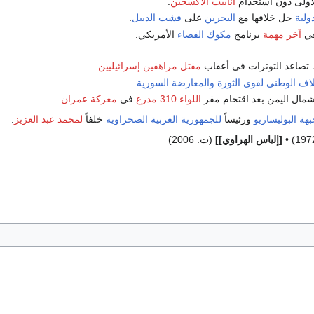
أولى دون استخدام
أنابيب الأكسجين
.
ولية
حل خلافها مع
البحرين
على
فشت الديبل
.
في
آخر مهمة
برنامج
مكوك الفضاء
الأمريكي.
صاعد التوترات في أعقاب
مقتل مراهقين إسرائيليين
.
تلاف الوطني لقوى الثورة والمعارضة السورية
.
مال اليمن بعد اقتحام مقر
اللواء 310 مدرع
في
معركة عمران
.
بهة البوليساريو
ورئيساً
للجمهورية العربية الصحراوية
خلفاً
لمحمد عبد العزيز
.
[إلياس الهراوي]]
(ت. 2006)