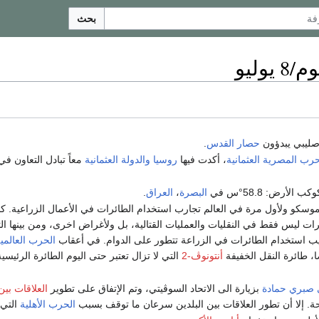
بحث
يوليو
حصار القدس
.
حرب المصرية العثمانية
، أكدت فيها
روسيا
والدولة العثمانية
معاً تبادل التعاون 
أرض: 58.8°س في
البصرة
،
العراق
.
وسكو ولأول مرة في العالم تجارب استخدام الطائرات في الأعمال الزراعية. كا
ت ليس فقط في النقليات والعمليات القتالية، بل ولأغراض اخرى، ومن بينها التح
ب استخدام الطائرات في الزراعة تتطور على الدوام. في أعقاب
الحرب العالمية 
، طائرة النقل الخفيفة
أنتونوڤ-2
التي لا تزال تعتبر حتى اليوم الطائرة الرئيس
صبري حمادة
بزيارة الى الاتحاد السوڤيتي، وتم الإتفاق على تطوير
العلاقات بين
حة. إلا أن تطور العلاقات بين البلدين سرعان ما توقف بسبب
الحرب الأهلية
التي 