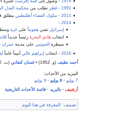
1978
- وصول إلى
قمة إڤرست
للمرة ال
1991
-
قطر
تطلب من
محكمة العدل الد
2011
-
مكوك الفضاء أطلنطس
ينطلق 
-
2014
إسرائيل
تشن
هجوماً
على
غزة
وسط ت
انتخاب
هادي البحرة
رئيساً جديداً
للائ
سيطرة
الحوثيين
على مدينة
عمران
ش
2016
- انتخاب
إبراهيم غالي
أميناً عاماً
لج
أحمد نظيف
(و. 1952) •
غسان كنفاني
(ت. 1972) •
المزيد من الأحداث:
7 يوليو
8 يوليو
9 يوليو
أرشيف
بالبريد
قائمة الأحداث التاريخية
تصنيف
:
المعرفة في هذا اليوم