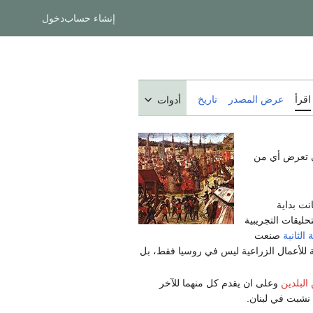
إنشاء حساب
دخول
اقرأ
عرض المصدر
تاريخ
أدوات
في تعرض أي من
نت بداية
ليقات التجريبية
الثانية
صنعت
ية للأعمال الزراعية ليس في روسيا فقط، بل
 البلدين
وعلى ان يقدم كل منهما للآخر
نشبت في لبنان.