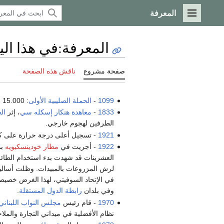
المعرفة
القائمة الرئيسية
المعرفة
:
في هذا اليوم/8 
صفحة مشروع
ناقش هذه الصفحة
1099
-
الحملة الصليبية الأولى
: 15.000 صليبي يبدؤون
1833
-
معاهدة هنكار إسكله سي
، إثر
ال
الطرفين لهجوم خارجي.
1921
- تسجيل أعلى درجة حرارة على كوكب ال
1922
- أجريت في
مطار خودينسكيويه
بم
العشرينات قد شهدت بدء استخدام الطائرا
لرش المزروعات بالمبيدات. وظلت أسالي
في الإتحاد السوفيتي، لهذا الغرض خصيصا
وفي بلدان
رابطة الدول المستقلة
.
1970
- قام رئيس
مجلس النواب اللبناني
نظام الأفضلية في ميداني التجارة والملا