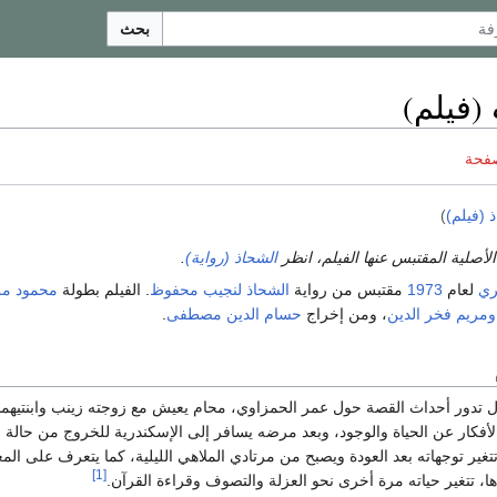
بحث
(فيلم)
صفحة
 (فيلم)
)
لأصلية المقتبس عنها الفيلم، انظر
الشحاذ (رواية)
.
ي
لعام
1973
مقتبس من رواية
الشحاذ
لنجيب محفوظ
. الفيلم بطولة
محمود م
ومريم فخر الدين
، ومن إخراج
حسام الدين مصطفى
.
ل تدور أحداث القصة حول عمر الحمزاوي، محام يعيش مع زوجته زينب وابنتيهما ج
لأفكار عن الحياة والوجود، وبعد مرضه يسافر إلى الإسكندرية للخروج من حالة الاك
 تتغير توجهاته بعد العودة ويصبح من مرتادي الملاهي الليلية، كما يتعرف على ال
[1]
ها، تتغير حياته مرة أخرى نحو العزلة والتصوف وقراءة القرآن.