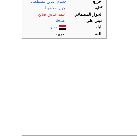
اخراج
حسام الدين مصطفى
كتابة
نجيب محفوظ
الحوار السينمائي
أحمد عباس صالح
مبني على
الشحاذ
البلد
مصر
اللغة
العربية