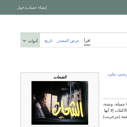
إنشاء حساب
دخول
اقرأ
عرض المصدر
تاريخ
أدوات
رسي
،
نيلي
،
الشحات
ميلة، وبثينة،
تئاب إلا أنها
مغنية (مرجريت)