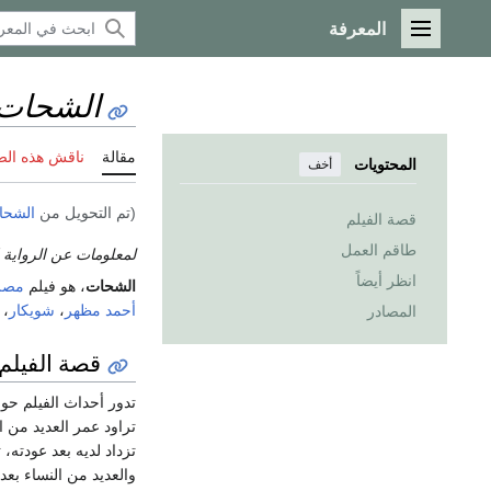
المعرفة
القائمة الرئيسية
الشحات
مقالة
ناقش هذه ال
المحتويات
أخف
(تم التحويل من
الشحاذ
قصة الفيلم
طاقم العمل
لمعلومات عن الرواية ا
انظر أيضاً
الشحات
، هو فيلم
مصر
أحمد مظهر
،
شويكار
،
المصادر
قصة الفيلم
تدور أحداث الفيلم حو
تراود عمر العديد من ا
تزداد لديه بعد عودته،
والعديد من النساء بعد