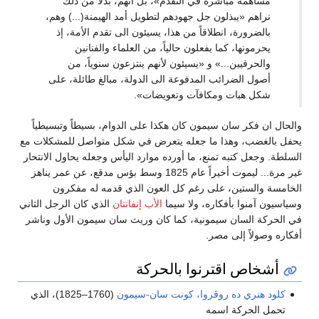
مساهمة مباشرة في التقدم»، بل انهم، بدلاً من ذلك
نراهم «يبذلون جل جهودهم لتطويل أمد الهيمنة(...) وهم،
بالضرورة، انطلاقاً من هذا، يسيئون الى تقدم الأمة، إذ
يحرمونها، كما يفعلون حالياً، من العلماء والفنانين
والحرفيين...» و «يسيئون لأنهم ينتزعون سنوياً، من
أصول الضرائب المدفوعة الى الدولة، مبالغ طائلة، على
شكل هبات ومكافآت وتعويضات».
والحال ان فكر سان سيمون كان هكذا على الدوام، بسيطاً وتبسيطياً
يحفل بالغضب، وهذا ما جعله يتعرض في شكل متواصل للمشكلات مع
السلطة. وجعل كتبه تمنع، ما أورده موارد اليأس وجعله يحاول الانتحار
غير مرة... ليموت أخيراً عام 1825 وسط بؤس مدقع، عن عمر يناهز
الخامسة والستين، على رغم كل العون الذي قدمه له مفكرون
وسياسيون آمنوا بأفكاره، ولا سيما
الأب إنفانتان
الذي كان الرجل الثاني
في الحركة السان سيمونية، كما كان وريث سان سيمون الأول وناشر
أفكاره وصولاً إلى مصر.
أشخاص اقترنوا بالحركة
كلود هنري ده روڤروا، كونت سان-سيمون
(1760–1825)، الذي
تحمل الحركة اسمه