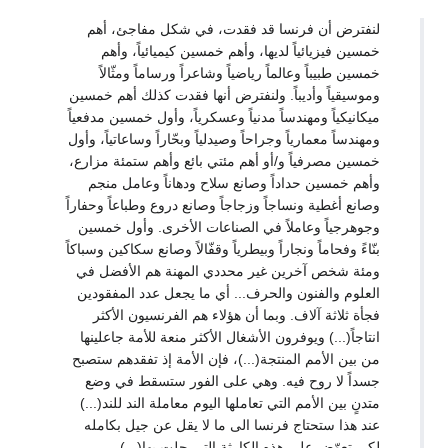
لنفترض أن فرنسا قد فقدت، في شكل مفاجئ، أهم
خمسين فيزيائياً لديها، وأهم خمسين كيميائياً، وأهم
خمسين طبيباً وعالماً رياضياً وشاعراً ورساماً ومثّالاً
وموسيقياً وأديباً. ولنفترض أنها فقدت كذلك أهم خمسين
ميكانيكياً ومهندساً مدنياً وعسكرياً، وأول خمسين مدفعياً
ومهندساً معمارياً وجراحاً وصيدلياً وبحّاراً وساعاتياً، وأول
خمسين مصرفياً و/أو أهم مئتي بائع وأهم ستمئة مزارع،
وأهم خمسين حداداً وصانع سلاح ودهاناً وعامل منجم
وصانع أغطية ونساجاً وزجاجاً وصانع دروع وطباعاً وحفاراً
وجوهرجياً وعاملاً في الصناعات الأخرى. وأول خمسين
بنّاءً وفحاماً ونجاراً وبيطرياً وقفّالاً وصانع سكاكين وسباكاً
ومئة شخص آخرين غير محددي المهنة هم الأفضل في
العلوم والفنون والحرف... أي ما يجعل عدد المفقودين
فجأة ثلاثة آلاف. وبما أن هؤلاء هم الفرنسيون الأكثر
انتاجاً(...) ويوفرون الأشغال الأكثر منعة للأمة جاعلينها
من بين الأمم المنتجة(...)، فإن الأمة إذ تفقدهم ستصبح
جسداً لا روح فيه. وهي على الفور ستسقط في وضع
متدنٍ بين الأمم التي تعاملها اليوم معاملة الند للند(...)
عند هذا ستحتاج فرنسا الى ما لا يقل عن جيل بكامله
لكي تعوّض على هذه الكارثة التي حلت بها(...)