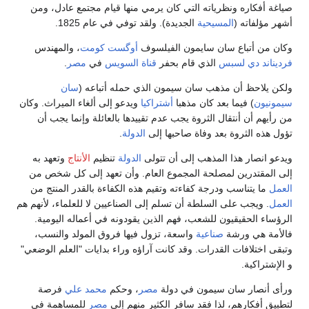
صياغة أفكاره ونظرياته التي كان يرمي منها قيام مجتمع عادل، ومن
أشهر مؤلفاته (
المسيحية
الجديدة). ولقد توفي في عام 1825.
وكان من أتباع سان سايمون الفيلسوف
أوگست كومت
، والمهندس
فرديناند دي لسبس
الذي قام بحفر
قناة السويس
في
مصر
.
ولكن يلاحظ أن مذهب سان سيمون الذي حمله أتباعه (
سان
سيمونيون
) فيما بعد كان مذهبا
أشتراكيا
ويدعو إلى ألغاء الميراث. وكان
من رأيهم أن أنتقال الثروة يجب عدم تقييدها بالعائلة وإنما يجب أن
تؤول هذه الثروة بعد وفاة صاحبها إلى
الدولة
.
ويدعو انصار هذا المذهب إلى أن تتولى
الدولة
تنظيم
الأنتاج
وتعهد به
إلى المقتدرين لمصلحة المجموع العام. وأن تعهد إلى كل شخص من
العمل
ما يتناسب ودرجة كفاءته وتقيم هذه الكفاءة بالقدر المنتج من
العمل
. ويجب على السلطة أن تسلم إلى الصناعيين لا للعلماء، لأنهم هم
الرؤساء الحقيقيون للشعب، فهم الذين يقودونه في أعماله اليومية.
فالأمة هي ورشة
صناعية
واسعة، تزول فيها فروق المولد والنسب،
وتبقى اختلافات القدرات. وقد كانت آراؤه وراء بدايات "العلم الوضعي"
و الإشتراكية.
ورأى أنصار سان سيمون في دولة
مصر
، وحكم
محمد علي
فرصة
لتطبيق أفكارهم، لذا فقد سافر الكثير منهم إلى
مصر
للمساهمة في