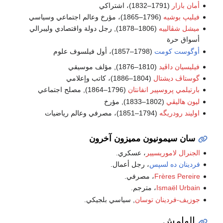
أمان بازار
(1791–1832)، اشتراكي
فيليپ بوشيه
(1796–1865)، مؤرخ وعالم اجتماعي وسياسي
ميشل شڤالييه
(1806–1878), رجل دولة واقتصادي وليبرالي
أسواق حرة
أوگوست كومت
(1798–1857)، أول فيلسوف علوم
فيليسيان داڤيد
(1810–1876), مؤلف موسيقي
گوستاڤ ديشتال
(1804–1886)، كاتب وإعلامي
بارتيلمي پروسپير انفانتان
(1796–1864), مصلح اجتماعي
ليون هاليڤي
(1802–1833), مؤرخ
اوليند رودريگه
(1794–1851)، مصرفي وعالم رياضيات
سان سيمونيون مميزون آخرون
الجنرال لاموريسيير
، عسكري.
فردينان ده لسپس
، رجل أعمال.
Frères Pereire
، مصرفي.
Ismaël Urbain
، مترجم.
جوزيف-فردينان توسان
, سياسي بلجيكي.
الهامش