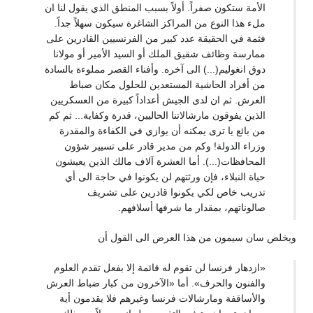
الأمة ستكون صفراً. أولاً بسبب المنطق الذي يقول لنا ان
ملء هذا النوع من المراكز الشاغرة سيكون سهلاً جداً.
فثمة في الحقيقة عدد كبير من الفرنسيين القادرين على
ممارسة وظائف شقيق الملك أو السيد الأمير أو مولانا
دوق انغوليم(...) الى آخره. وأفناء القصر مملوءة بالسادة
من أفراد الحاشية المستعدين للحلول مكان ضباط
العرش. ثم ان لدى الجيش أعداداً كبيرة من العسكريين
الذين يفوقون مارشالاتنا الحاليين، قدرة وكفاية... ثم كم
من بائع يا ترى يمكنه أن يوازي في الكفاءة والمقدرة
وزراء الدولة! وكم من مدير قادر على تسيير شؤون
المحافظات(...). أما العشرة آلاف مالك الذين يعيشون
حياة النبلاء، فإن ورثتهم لن يكونوا في حاجة الى أي
تدريب خاص لكي يكونوا قادرين على تشريف
صالوناتهم، بمقدار ما شرفها أسلافهم.
ويخلص سان سيمون من هذا العرض الى القول أن
«ازدهار فرنسا لن تقوم له قائمة إلا بفعل تقدم العلوم
والفنون والحرف». أما «الآخرون من كبار ضباط العرش
والأساقفة ومارشالات فرنسا وغيرهم فلا يقدمون أية