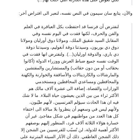
والآن، يتابع سان سيمون في النص نفسه، لنعبر الى افتراض آخر:
لنفترض أن فرنسا قد احتفظت بكل العباقرة في العلم
والفن والحرف، لكنها فقدت في اليوم نفسه وفي
المقابل السيد شقيق الملك، ومولانا دوق أورليان ومولانا
دوق دي بوربون، وسيدتنا دوقة آنغوليم، وسيدتنا دوقة
دي باري، والدوقة اورليان(...). ولنفترض انها فقدت في
الوقت نفسه جميع ضباط العرش ووزراء الدولة (أكانوا
بحقائب أو من دون حقائب) والمستشارين والمفتشين
والمارشالات والكاردينالات والأساقفة والخوارنة والكهنة
والمحافظين ومساعدي المحافظين ومستخدمي
الوزارات والقضاة، إضافة الى عشرة آلاف مالك هم
الأكثر ثراء من بين الذين يعيشون حياة النبلاء. ما لا شك
فيه ان هذا الحادث سيؤلم الفرنسيين، لأنهم طيّبون،
ولأنهم ليس في وسعهم أن ينظروا بلا مبالاة الى اختفاء
كل هذا العدد من مواطنيهم في شكل مفاجئ. غير أن
خسارة هؤلاء الثلاثة آلاف فرد، المنظور إليهم بوصفهم
الأكثر أهمية للدولة، لن تُسبّب للفرنسيين من الشجن إلا
ذلك الشجن العاطفي. ذلك أن الآثار السيئة المترتبة على