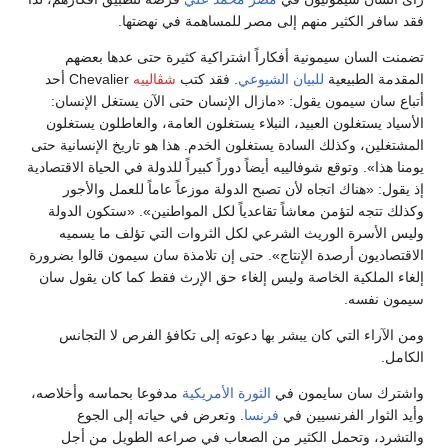
فقد سافر الكثير منهم إلى مصر للمساهمة في نهضتها.
تضمنت السان سيمونية أفكاراً اشتراكية كثيرة حتى عدها بعضهم
المقدمة الطبيعية
للبيان الشيوعي
. فقد كتب
شڤالييه
Chevalier أحد
أتباع سان سيمون يقول: «مازال الإنسان حتى الآن يستغل الإنسان:
الأسياد يستغلون العبيد، النبلاء يستغلون العامة، والعاطلون يستغلون
المشتغلين، وكذلك السادة يستغلون الخدم. هذا هو تاريخ الإنسانية حتى
يومنا هذا». وتوقع شوفالييه أيضاً دوراً كبيراً للدولة في الحياة الاقتصادية
إذ يقول: «هناك اتجاه لأن تصبح الدولة موزعاً عاماً للعمل والأجور
وكذلك تتجه لتؤمن معاشاً تقاعدياً لكل المواطنين». «ستكون الدولة
وليس الأسرة الوريث الشرعي لكل الثروات التي تؤلف ما يسميه
الاقتصاديون أرصدة الإنتاج». حتى إن تلامذة سان سيمون قالوا بضرورة
إلغاء الملكية الخاصة وليس إلغاء حق الإرث فقط كما كان يقول سان
سيمون نفسه.
ومن الآراء التي كان يبشر بها دعوته إلى تكافؤ الفرص لا التجانس
الكامل.
واشترك سان سايمون في
الثورة الأمريكية
مدفوعا بحماسه وأخلاصه،
وأيد الثوار الفرنسيين في
فرنسا
. وتعرض في حياته إلى الجوع
والتشرد، وتحمل الكثير من الصعاب في صراعه الطويل من أجل