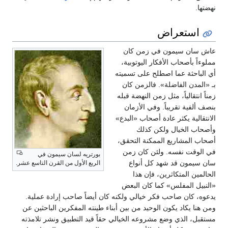
نهضتها.
استعراض
عاش سان سيمون في زمن كان
مملوءاً بأصحاب الأفكار اليوتوبية،
أي الباحثة عما اصطلح على تسميته
بـ «المدن الفاضلة». فالزمن كان
زمناً انتقالياً، مثل زمن النهضة قبله
بنصف ألفية تقريباً. وفي الأزمان
الانتقالية يكثر عادة أصحاب «البدع»
وأصحاب الخيال ولكن كذلك
أصحاب المشاريع الممكنة التحقق،
في الوقت نفسه. ولئن كان زمن
بورتريه لسان سيمون في
سان سيمون قد شهد كل أنواع
الربع الأول من القرن التاسع عشر.
الحالمين المتكاثرين، فإن هذا
«النبيل المفلس» كما كان البعض
يدعوه، كان صاحب فكر خيالي ولكنه كان أيضاً صاحب إرادة عملية.
ومن هنا يكاد يكون الوحيد من بين أبناء طينته المفكرين الباحثين عن
مستقبل، الذي وضع مشروعه الخيالي حقاً قيد التطبيق ونشر تلامذته