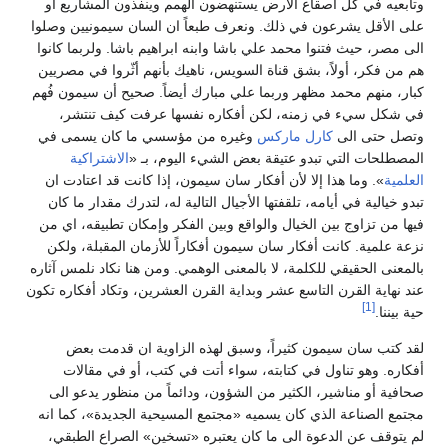
وتابعيه في كل أصقاع الأرض يستنهضون الهمم وينفذون المشاريع او
على الأقل يشرعون في ذلك. ونعرف طبعاً ان السان سيمونيين وصلوا
الى مصر، حيث فتنوا محمد علي باشا وابنه ابراهيم باشا. ولربما كانوا
هم من فكر، أولاً، بشق قناة السويس، ناهيك بأنهم أثّروا في مصريين
كبار، منهم محمد مظهر وربما علي مبارك أيضاً. صحيح أن سيمون فُهم
في شكل سيء في زمنه، لكن أفكاره نفسها عرفت كيف تنتشر،
وتصل حتى الى
كارل ماركس
وغيره من مؤسسي ما كان يسمى في
المصطلحات التي تبدو عتيقة بعض الشيء اليوم، بـ «
الاشتراكية
العلمية
». وما هذا إلا لأن أفكار سان سيمون، إذا كانت قد اعتادت ان
تبدو خيالية في أيامه، تلقفتها الأجيال التالية له، لتدرك مقدار ما كان
فيها من تزاوج بين الخيال والواقع وبين الفكر وإمكان تطبيقه، اي من
نزعة علمية. كانت أفكار سان سيمون أفكاراً للأزمان المقبلة، ولكن
بالمعنى الحقيقي للكلمة، لا بالمعنى الوهمي. ومن هنا نكاد نلمس آثاره
عند نهاية القرن التاسع عشر وبداية القرن العشرين، وتكاد أفكاره تكون
[1]
حية بيننا.
لقد كتب سان سيمون كثيراً، وسبق لهذه الزاوية ان قدمت بعض
أفكاره. وهو تناول في كتابته، سواء أتت في كتب، أو في مقالات
صحافية أو مناشير، الكثير من الشؤون، ودائماً من منظور يدعو الى
مجتمع الصناعة الذي كان يسميه «مجتمع المسيحية الجديدة»، كما انه
لم يتوقف عن الدعوة الى ما كان يعتبره «تسخين» الصراع الطبقي،