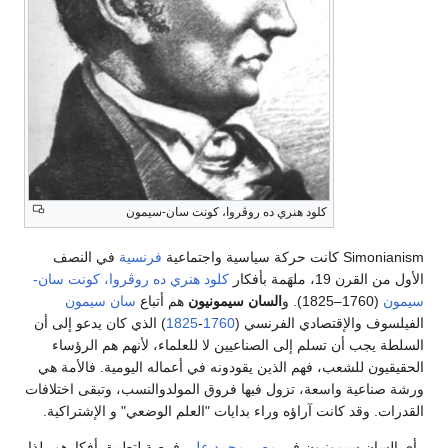
كلود هنري ده روڤروا، كونت سان-سيمون
Simonianism كانت حركة سياسية واجتماعية
فرنسية
في النصف
الأول من القرن 19، ملهَمة بأفكار
كلود هنري ده روڤروا، كونت سان-
سيمون
(1760–1825). و
السان سيمونيون
هم أتباع
سان سيمون
الفيلسوف والإقتصادي الفرنسي (
1760
-
1825
) الذي كان يدعو إلى أن
السلطة يجب أن تسلم إلى الصناعيين لا للعلماء، لأنهم هم الرؤساء
الحقيقيون للشعب، فهم الذين يقودونه في أعماله اليومية. فالأمة هي
ورشة صناعية واسعة، تزول فيها فروق المولدوالنسب، وتبقى اختلافات
القدرات. وقد كانت آراؤه وراء بدايات "العلم الوضعي" و الإشتراكية.
رأى السان سيمونيون في
مصر
محمد علي
فرصة لتطبيق أفكارهم، لذا