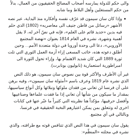
والى حكم للدولة يمارسه أصحاب المصالح الحقيقيون من العمال، بدلاً
من حكم المستغلين وأهل البلاط وما شابه.
وإذا كان سان سيمون قد عرّف نفسه وأفكاره منذ البداية، عبر نصه
الأشهر «رسائل من قاطن جنيف الى معاصريه» (1802) الذي حلم
فيه بدين «جديد قائم على العلم»، فإنه في نصّ آخر له، لا يقل
أهمية وشهرة، نشره في العام 1814 بعنوان «نهضة المجتمع
الأوروبي»، دعا الى وحدة أوروبا في دولة متعددة الأمم... وحين
أطلق دعوته هذه، خائب المسعى إزاء أزمة العمل الثوري التي تلت
ثورة 1889 التي كان شديد الاهتمام بها، وإزاء تحول الثورة الى
امبراطورية استعمارية (نابوليون بونابرت).
غير أن الأطرف والأكثر قوة بين نصوص سان سيمون، هو ذلك النص
الذي نشره عام 1819 وعرف باسم «أمثولة سان سيمون»، وفيه برهن
على أن فرنسا لن تعاني من فقدان ملوكها ونبلائها وكل أنواع سياسييها،
بمقدار ما سيكون من شأنها أن تعاني إذا ما فقدت علماءها وصناعييها
وأفضل حرفييها، مؤكداً هنا نظريته التي كثيراً ما عبّر عنها في كتابات
اخرى له وتتعلق بمن يمكن اعتبارهم النخبة الحقيقية في فرنسا،
وبالتالي في أي مجتمع.
يقول سان سيمون في هذا النص الذي تتنافس قوته مع طرافته، والذي
نشره في مجلته «المنظّم»: