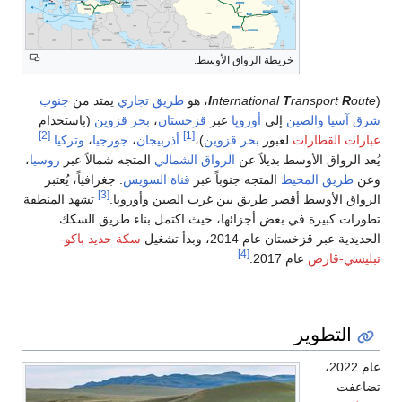
خريطة الرواق الأوسط.
)، هو
oute
R
ransport
T
nternational
I
طريق تجاري
يمتد من
جنوب
شرق آسيا
والصين
إلى
أوروپا
عبر
قزخستان
،
بحر قزوين
(باستخدام
[2]
[1]
عبارات القطارات
لعبور
بحر قزوين
)،
أذربيجان
،
جورجيا
،
وتركيا
.
يُعد الرواق الأوسط بديلاً عن
الرواق الشمالي
المتجه شمالاً عبر
روسيا
،
وعن
طريق المحيط
المتجه جنوباً عبر
قناة السويس
. جغرافياً، يُعتبر
[3]
الرواق الأوسط أقصر طريق بين غرب الصين وأوروپا.
تشهد المنطقة
تطورات كبيرة في بعض أجزائها، حيث اكتمل بناء طريق السكك
الحديدية عبر قزخستان عام 2014، وبدأ تشغيل
سكة حديد باكو-
[4]
تبليسي-قارص
عام 2017.
التطوير
عام 2022،
تضاعفت