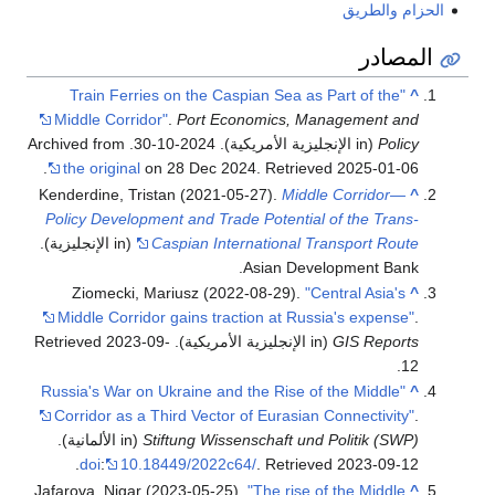
الحزام والطريق
المصادر
"Train Ferries on the Caspian Sea as Part of the
^
Middle Corridor"
.
Port Economics, Management and
Policy
(in الإنجليزية الأمريكية). 2024-10-30. Archived from
.
the original
on 28 Dec 2024
. Retrieved
2025-01-06
Kenderdine, Tristan (2021-05-27).
Middle Corridor—
^
Policy Development and Trade Potential of the Trans-
Caspian International Transport Route
(in الإنجليزية).
Asian Development Bank.
Ziomecki, Mariusz (2022-08-29).
"Central Asia's
^
Middle Corridor gains traction at Russia's expense"
.
GIS Reports
(in الإنجليزية الأمريكية)
. Retrieved
2023-09-
.
12
"Russia's War on Ukraine and the Rise of the Middle
^
Corridor as a Third Vector of Eurasian Connectivity"
.
Stiftung Wissenschaft und Politik (SWP)
(in الألمانية).
.
doi
:
10.18449/2022c64/
. Retrieved
2023-09-12
Jafarova, Nigar (2023-05-25).
"The rise of the Middle
^