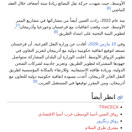
الأوسط، حيث شهدت حركة نقل البضائع زيادةً ستة أضعاف خلال العقد
[6]
الماضي.
منذ عام 2022، زادت الصين أيضاً من مشاركتها في مشاريع الممر
[7]
الأوسط، حيث وقعت اتفاقيات مع قزخستان وجورجيا وأذربيجان
،
[8]
لتطوير البنية التحتية على امتداد الطريق.
وفي
10 مارس
2026
، أفادت عن وزارة النقل القزخية، أن قزخستان
تستعد لتوقيع اتفاقية حكومية دولية مع أذربيجان لتعزيز التعاون في
تطوير الرواق الأوسط. أعلنت الوزارة أن البلدان المشاركة ستواصل
جهودها المشتركة لتطوير الطريق، وتعزيز جاذبيته لشركات الشحن
الدولية، وزيادة طاقته الاستيعابية. وللارتقاء بالمكانة المؤسسية لطريق
النقل العابر لأذربيجان، أُعدت مسودة اتفاقية حكومية دولية للتعاون مع
[9]
أذربيجان، ومن المقرر توقيعها في المستقبل القريب.
انظر أيضاً
TRACECA
رواق الصين-آسيا الوسطى-غرب آسيا الاقتصادي
رواق زنگزور
مفترق طرق السلام