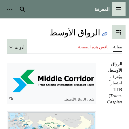
المعرفة
القائمة الرئيسية
بحث
أدوات
الرواق الأوسط
تبديل عرض جدول المحتويات
مقالة
ناقش هذه الصفحة
أدوات
الرواق
الأوسط
،
ويُعرف
اختصاراً
TITR
(
T
rans-
شعار الرواق الأوسط.
Caspian