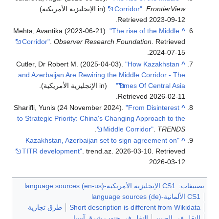
FrontierView
.
Corridor"
(in الإنجليزية الأمريكية)
.
.
Retrieved
2023-09-12
Mehta, Avantika (2023-06-21).
"The rise of the Middle
^
Corridor"
.
Observer Research Foundation
. Retrieved
.
2024-07-15
Cutler, Dr Robert M. (2025-04-03).
"How Kazakhstan
^
and Azerbaijan Are Rewiring the Middle Corridor - The
Times Of Central Asia"
(in الإنجليزية الأمريكية)
.
.
Retrieved
2026-02-11
Sharifli, Yunis (24 November 2024).
"From Disinterest
^
to Strategic Priority: China's Changing Approach to the
.
Middle Corridor"
.
TRENDS
"Kazakhstan, Azerbaijan set to sign agreement on
^
TITR development"
. trend.az. 2026-03-10
. Retrieved
.
2026-03-12
تصنيفات
:
CS1 الإنجليزية الأمريكية-language sources (en-us)
CS1 الألمانية-language sources (de)
Short description is different from Wikidata
طرق تجارية
النقل في الصين
النقل في جنوب شرق آسيا