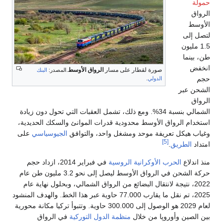
حمولة
الرواق
الأوسط
لتصل إلى
1.5 مليون
طن، بينما
انخفض
صورة لقطار على مسار
الرواق الأوسط
.
المصدر:
البنك
حجم
الدولي
.
الشحن عبر
الرواق
الشمالي بنسبة 34%. ومع ذلك، تشمل العقبات التي تحول دون زيادة
استخدام الرواق الأوسط محدودية قدرات الموانئ والسكك الحديدية،
وغياب هيكل تعريفة موحد ومشغل واحد، والتوافق
الجيوسياسي
على
[5]
امتداد
الطريق
.
منذ اندلاع
الحرب الأوكرانية الروسية
في فبراير 2014، ازداد حجم
حركة الشحن في الرواق الأوسط ليصل إلى نحو 3.2 مليون طن عام
2022، نتيجة لانتقال البضائع من الرواق الشمالي، وبحلول نهاية عام
2025، تم نقل ما يقارب 77.000 حاوية عبر هذا الخط. والهدف المنشود
لعام 2029 هو الوصول إلى 300.000 حاوية. وتتبوأ تركيا مكانة محورية
بين الصين وأوروپا من خلال
منظمة الدول التوركية
في الرواق