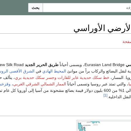
بحث
لأرضي الأوراسي
صفحة
سي
Eurasian Land Bridge، ويسمى أحياناً
طريق الحرير الجديد
لنقل البضائع والركاب براً من موانئ
المحيط الهادي
في
الشرق الأقصى الرو
پا. المسار،
خط سكك حديدية عابر للقارات
وجسر سكك حديدية بري
، يتألف حا
ا
، والتي تمتد عبر روسيا وتسمى أحياناً
الممار الشمالي الشرقي الغربي
،
وقزخس
في نوفمبر 2007، حوالي 1% من 600 بليون دولار قيمة بضائع مشحونة من آسيا إلى أوروپا كل عام ت
[1]
نقل الداخلية.