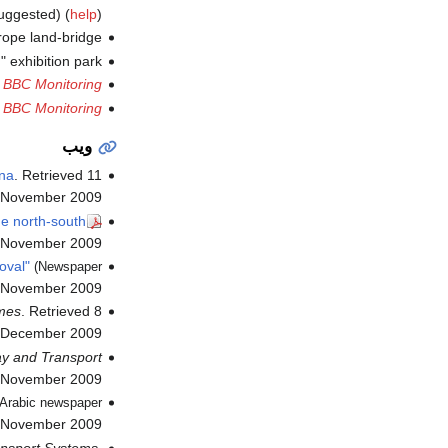
ggested) (
help
)
pe land-bridge".
exhibition park".
.
BBC Monitoring
.
BBC Monitoring
ويب
na
. Retrieved
11
November
2009
he north-south
 November
2009
oval"
(Newspaper
 November
2009
mes
. Retrieved
8
December
2009
y and Transport
 November
2009
n Arabic newspaper
 November
2009
nsport Systems
.