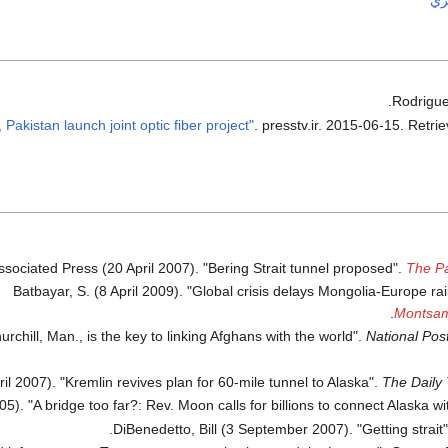
ري
Rodrigue;
. presstv.ir. 2015-06-15
. Retri
ssociated Press (20 April 2007). "Bering Strait tunnel proposed".
The P
Batbayar, S. (8 April 2009). "Global crisis delays Mongolia-Europe rail 
.
Montsa
chill, Man., is the key to linking Afghans with the world".
National Pos
ril 2007). "Kremlin revives plan for 60-mile tunnel to Alaska".
The Daily
. "A bridge too far?: Rev. Moon calls for billions to connect Alaska wit
.
DiBenedetto, Bill (3 September 2007). "Getting strait