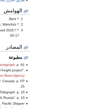
طريق الحرير البح
الهوامش
Berk.
^
 Wehrfritz.
^
eved
2015-
"Iran, Pakistan launch joint optic fiber project"
^
.
05-17
المصادر
مطبوعة
antagraph
. p. A1.
freight project".
me News Agency
t
. Canada. p. FP
15.
 Telegraph
. p. 19.
h Russia". p. 19.
".
Pacific Shipper