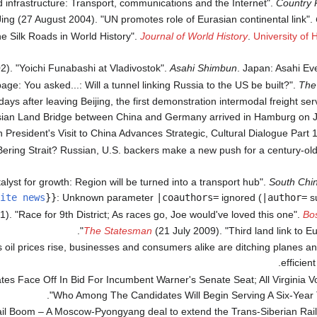
infrastructure: Transport, communications and the Internet".
Country P
Jing (27 August 2004). "UN promotes role of Eurasian continental link".
e Silk Roads in World History".
Journal of World History
.
University of 
). "Yoichi Funabashi at Vladivostok".
Asahi Shimbun
. Japan: Asahi Ev
age: You asked...: Will a tunnel linking Russia to the US be built?".
The
ays after leaving Beijing, the first demonstration intermodal freight se
ian Land Bridge between China and Germany arrived in Hamburg on Ja
 President's Visit to China Advances Strategic, Cultural Dialogue Part 
 Bering Strait? Russian, U.S. backers make a new push for a century-ol
alyst for growth: Region will be turned into a transport hub".
South Chi
ite news
}}
:
Unknown parameter
|coauthors=
ignored (
|author=
su
. "Race for 9th District; As races go, Joe would've loved this one".
Bo
The Statesman
(21 July 2009). "Third land link to Eu
As oil prices rise, businesses and consumers alike are ditching planes a
.
efficient
s Face Off In Bid For Incumbent Warner's Senate Seat; All Virginia Vo
Who Among The Candidates Will Begin Serving A Six-Year T
il Boom – A Moscow-Pyongyang deal to extend the Trans-Siberian Rai