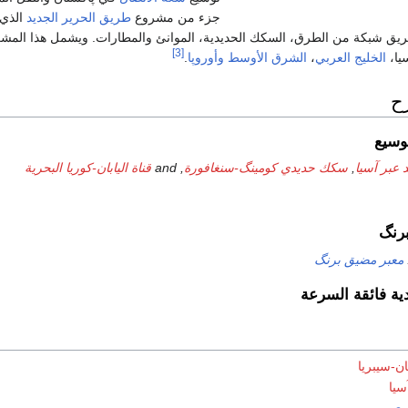
جزء من مشروع
طريق الحرير الجديد
الذي 
ريق شبكة من الطرق، السكك الحديدية، الموانئ والمطارات. ويشمل هذا المشروع 
[3]
يا،
الخليج العربي
،
الشرق الأوسط
وأوروپا
.
ح
وسيع
 عبر آسيا
,
سكك حديدي كومينگ-سنغافورة
, and
قناة اليابان-كوريا البحرية
رنگ
معبر مضيق برنگ
ية فائقة السرعة
ن-سيبريا
سيا