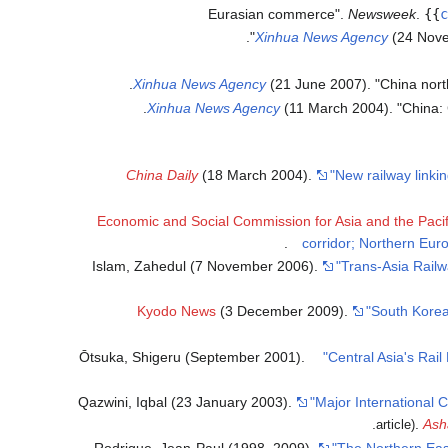
Eurasian commerce".
Newsweek
.
{{
c
Xinhua News Agency
(24 Novem
.
Xinhua News Agency
(21 June 2007). "China north
.
Xinhua News Agency
(11 March 2004). "China: 
China Daily
(18 March 2004).
"New railway linkin
Economic and Social Commission for Asia and the Pacif
.
corridor; Northern Euro
Islam, Zahedul (7 November 2006).
"Trans-Asia Railw
Kyodo News
(3 December 2009).
"South Korea
Ōtsuka, Shigeru (September 2001).
"Central Asia's Rai
Qazwini, Iqbal (23 January 2003).
"Major International
.
.
Ash
article)
Rodrigue, Jean-Paul (1998–2009).
"The Northern Eas