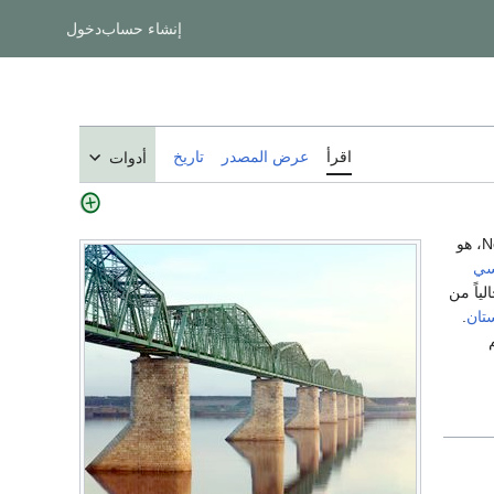
إنشاء حساب
دخول
اقرأ
عرض المصدر
تاريخ
أدوات
New Silk Road، هو
سي
لياً من
تان
.
م