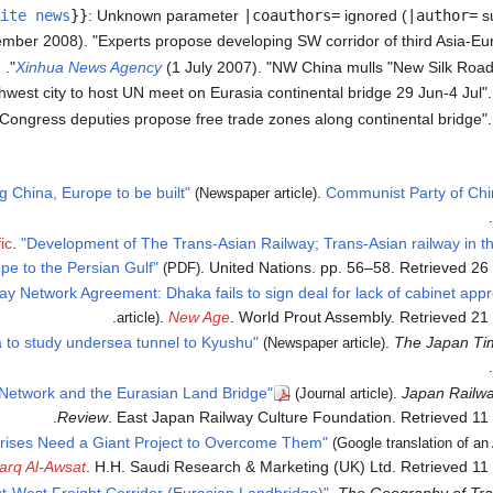
ite news
}}
:
Unknown parameter
|coauthors=
ignored (
|author=
su
ber 2008). "Experts propose developing SW corridor of third Asia-Euro
Xinhua News Agency
(1 July 2007). "NW China mulls "New Silk Road" 
west city to host UN meet on Eurasia continental bridge 29 Jun-4 Jul"
Congress deputies propose free trade zones along continental bridge"
g China, Europe to be built"
.
Communist Party of Chi
(Newspaper article)
.
ic
.
"Development of The Trans-Asian Railway; Trans-Asian railway in t
pe to the Persian Gulf"
. United Nations. pp. 56–58
. Retrieved
26
(PDF)
ay Network Agreement: Dhaka fails to sign deal for lack of cabinet appr
.
.
New Age
. World Prout Assembly
. Retrieved
21
article)
 to study undersea tunnel to Kyushu"
.
The Japan Ti
(Newspaper article)
.
l Network and the Eurasian Land Bridge"
.
Japan Railwa
(Journal article)
.
Review
. East Japan Railway Culture Foundation
. Retrieved
11
 Crises Need a Giant Project to Overcome Them"
(Google translation of a
arq Al-Awsat
. H.H. Saudi Research & Marketing (UK) Ltd
. Retrieved
11
t-West Freight Corridor (Eurasian Landbridge)"
.
The Geography of Tra