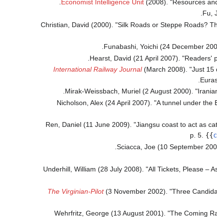
.
Economist Intelligence Unit
(2008). "Resources and 
Fu, 
Christian, David (2000). "Silk Roads or Steppe Roads? Th
Funabashi, Yoichi (24 December 2002
Hearst, David (21 April 2007). "Readers' p
International Railway Journal
(March 2008). "Just 15 d
Euras
.
Mirak-Weissbach, Muriel (2 August 2000). "Iranian
Nicholson, Alex (24 April 2007). "A tunnel under the
Ren, Daniel (11 June 2009). "Jiangsu coast to act as cat
p. 5.
{{
c
Sciacca, Joe (10 September 2001)
Underhill, William (28 July 2008). "All Tickets, Please – 
The Virginian-Pilot
(3 November 2002). "Three Candidate
Wehrfritz, George (13 August 2001). "The Coming Ra