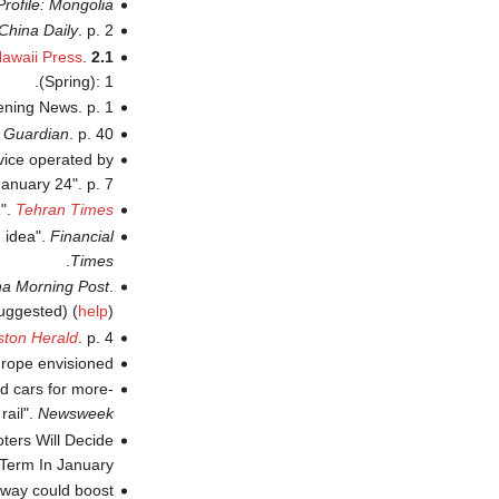
rofile: Mongolia
China Daily
. p. 2.
Hawaii Press
.
2.1
(Spring): 1.
ening News. p. 1.
 Guardian
. p. 40.
rvice operated by
nuary 24". p. 7.
1".
Tehran Times
d idea".
Financial
.
Times
na Morning Post
.
ggested) (
help
)
ston Herald
. p. 4.
rope envisioned".
nd cars for more-
 rail".
Newsweek
ters Will Decide
erm In January".
lway could boost