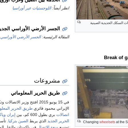
انظر أيضاً:
اللوجستيات عبر أوراسيا
بات السكك الحديدية الصينية
الجسر الأرضي الأوراسي الجدي
المقالة الرئيسية:
الجسر الأرضي الأوراسي ا
Break of g
مشروعات
طريق الحرير المعلوماتي
في 15 يونيو 2015 افتتح وزير الاتص
الإيراني محمود فائزي
طريق الحرير المعلو
اتصالات
بري بطول 600 كم، بين
إيران
وپاك
الحرير الجديد
الذي يربط
الصين
بتركيا
. تأس
Changing
wheelsets
at the 
توسيع
سعة الاتصال
في پاكستان والنقل الم