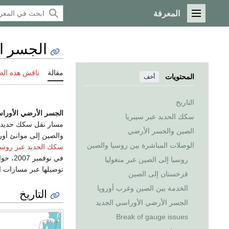
المعرفة
القائمة الرئيسية
الجسر ا
مقالة
ناقش هذه ال
المحتويات
أخف
التاريخ
الجسر الأرضي الأورا
سكك الحديد عبر سيبريا
مسار نقل سكك حديدية 
الصين والجسر الأرضي
والصين إلى موانئ أورو
الوصلات المباشرة بين روسيا والصين
سكك الحديد عبر روسي
روسيا إلى الصين عبر منغوليا
توصيلها عبر مسارات ال
قزخستان إلى الصين
الخدمة بين الصين وغرب أوروپا
التاريخ
الجسر الأرضي الأوراسي الجديد
Break of gauge issues