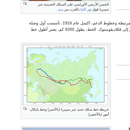
الجسر الأرضي الأوراسي على السكك الحديدية عبر
سيبريا فوق
نهر كاما
بالقرب من
پرم
.
سكك الحديد عبر سيبريا وفروعه العديدة المرتبطة وخطوط الدعم، اكتمل عام 1916، تأسست أول وصلة
سكك حديدية بين أوروپا وآسيا، من موسكو إلى ڤللاديڤوستوك. الخط، بطول 9200 كم، يعتبر أطول خط
خريطة خط سكك حديد عبر سيبريا (بالأحمر) وخط بايكال-
أمور (بالأخضر).