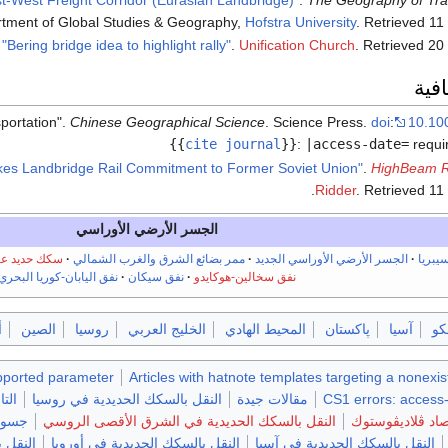
tment of Global Studies & Geography,
Hofstra University
. Retrieved
11
"Bering bridge idea to highlight rally"
.
Unification Church
. Retrieved
20
فية
portation".
Chinese Geographical Science
. Science Press.
doi
:
10.10
{{
cite journal
}}
:
|access-date=
requi
es Landbridge Rail Commitment to Former Soviet Union"
.
HighBeam R
.
Ridder
. Retrieved
11
الجسر الأرضي الأوراسي
يبريا
الجسر الأرضي الأوراسي الجديد
ممر بضائع الشرق والغرب الشمالي
سكك حديد عب
نفق سخالين-هوكايدو
نفق سيكان
نفق اليابان-كوريا البحري
و
آسيا
پاكستان
المحيط الهادي
الخليج العربي
روسيا
الصين
أ
pported parameter
Articles with hatnote templates targeting a nonexi
CS1 errors: access
مقالات جيدة
النقل بالسكك الحديدية في روسيا
الت
صاد ڤلاديڤوستوك
النقل بالسكك الحديدية في الشرق الأقصى الروسي
جسور 
النقل بالسكك الحديدية في آسيا
النقل بالسكك الحديدية في أوروپا
النقل 