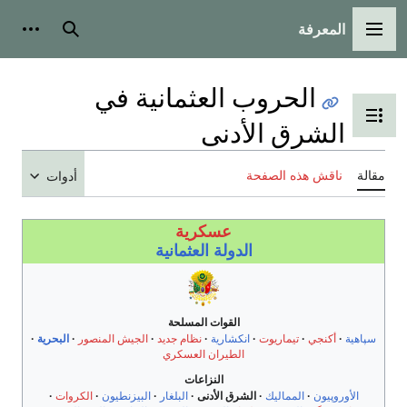
المعرفة
القائمة الرئيسية
بحث
أدوات
الحروب العثمانية في
تبديل عرض جدول المحتويات
الشرق الأدنى
مقالة
ناقش هذه الصفحة
أدوات
عسكرية
الدولة العثمانية
القوات المسلحة
سپاهية
أكنجي
تيماريوت
انكشارية
نظام جديد
الجيش المنصور
البحرية
الطيران العسكري
النزاعات
الأوروپيون
المماليك
الشرق الأدنى
البلغار
البيزنطيون
الكروات