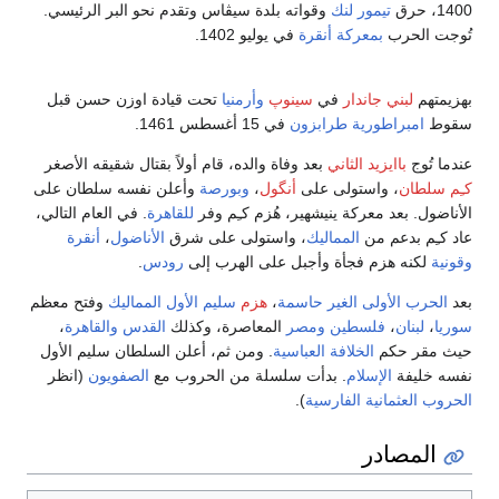
1400، حرق
تيمور لنك
وقواته بلدة سيڤاس وتقدم نحو البر الرئيسي.
تُوجت الحرب
بمعركة أنقرة
في يوليو 1402.
بهزيمتهم
لبني جاندار
في
سينوپ
وأرمنيا
تحت قيادة اوزن حسن قبل
سقوط
امبراطورية طرابزون
في 15 أغسطس 1461.
عندما تُوج
باايزيد الثاني
بعد وفاة والده، قام أولاً بقتال شقيقه الأصغر
كـِم سلطان
، واستولى على
أنگول
،
وبورصة
وأعلن نفسه سلطان على
الأناضول. بعد معركة ينيشهير، هُزم كـِم وفر
للقاهرة
. في العام التالي،
عاد كـِم بدعم من
المماليك
، واستولى على شرق
الأناضول
،
أنقرة
وقونية
لكنه هزم فجأة وأجبل على الهرب إلى
رودس
.
بعد
الحرب الأولى الغير حاسمة
،
هزم
سليم الأول
المماليك
وفتح معظم
سوريا
،
لبنان
،
فلسطين
ومصر
المعاصرة، وكذلك
القدس
والقاهرة
،
حيث مقر حكم
الخلافة العباسية
. ومن ثم، أعلن السلطان سليم الأول
نفسه خليفة
الإسلام
. بدأت سلسلة من الحروب مع
الصفويون
(انظر
الحروب العثمانية الفارسية
).
المصادر