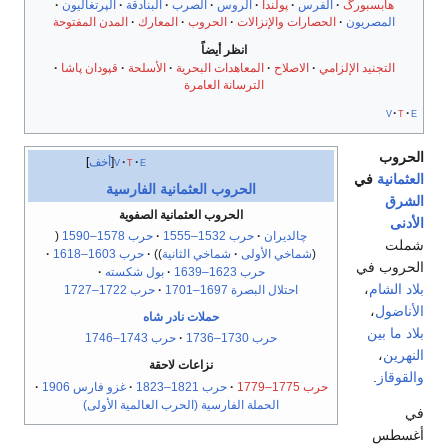
هابسبورگ
الفرس
پولندا
الروس
الصرب
البنادقة
الپرتغاليون
المصريون
الحصارات والإنزالات
الحروب
المعارك
المدن المفتوحة
انظر أيضاً
التجنيد الإلزامي
الاصلاح
المعاهدات البحرية
الأسلحة
قپودان پاشا
الترسانة العامرة
v
t
e
الحروب
e
t
v
أخف
العثمانية
في
الحروب العثمانية الفارسية
الشرق
الحروب العثمانية الصفوية
الأدنى
چالديران
حرب 1532–1555
حرب 1578–1590
شملت
شماخي الأولى
شماخي الثانية
حرب 1603–1618
الحروب في
حرب 1623–1639
بول شكسته
بلاد الشام
،
احتلال البصرة 1697–1701
حرب 1722–1727
الأناضول
،
حملات نادر شاه
بلاد ما بين
حرب 1730–1736
حرب 1743–1746
النهرين
،
نزاعات لاحقة
والقوقاز
.
حرب 1775–1779
حرب 1821–1823
غزو فارس 1906
الحملة الفارسية (الحرب العالمية الأولى)
في
أغسطس