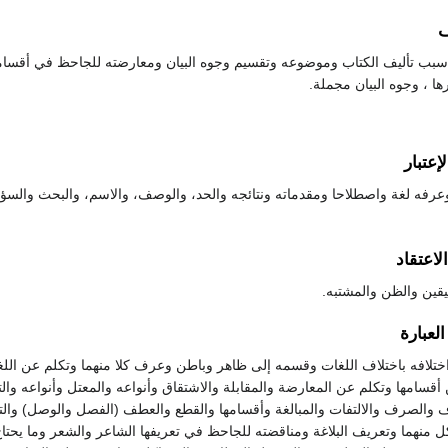
ف
سبب تأليف الكتاب وموضوعه وتقسيم وجوه البيان ومعارضته للجاحظ في أقسامه
ها ، وجوه البيان مجملة.
لإعتبار
عرفه لغة واصطلاحا ومقدماته ونتائجه والحد، والوصف، والاسم، والبحث والسؤال
الاعتقاد
يقين والظن والمشتبه.
العبارة
ختلافه باختلاف اللغات وقسمه إلى ظاهر وباطن وعرف كلا منهما وتكلم عن اللغ
أقسامها وتكلم عن المعارضة والمقابلة والاشتقاق وأنواعه والمعتل وأنواعه وال
ف والصرف والالتفات والمبالغة وأقسامها والقطع والعطف (الفصل والوصل) والتقدي
كل منهما وتعريف البلاغة ومناقضته للجاحظ في تعريفها الشاعر والشعر وما يحتاج