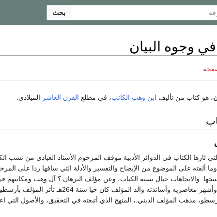
بحث
في وجوه البيان
صفحة
ن
، هو كتاب من تأليف
ابن وهب الكاتب
، في مطلع
القرن العاشر
الميلادي.
اب
لتي ثارها الكتاب في الدوائر الأدبية موقف المرحوم الأستاذ العبادي من نسب الك
ا ألقته على الموضوع من الإيضاح والتفسير والأدلة التي ساقها ردا على المرحو
نتجها. والاتجاهات حيال نسبة الكتاب، وعن مؤلف البرهان ؟ آل وهب ومكانتهم في
الشعراء لهم، المؤلف وأشهر معاصريه وأساتذته والد المؤلف ك
رسطو، مذهب المؤلف الديني.، المنهج الذي أتبعته في التحقيق، والأصول التي اع