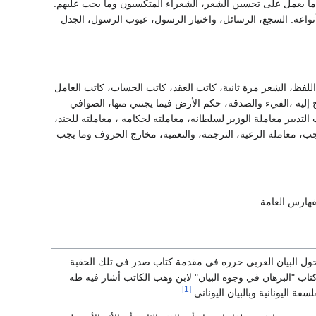
، ما يعمل على تحسين الشعر، الشعراء المتكسبون وما يجب عليهم.
نواعه. السجع، الرسائل، واختيار الرسول، عيوب الرسول، الجدل
للفظ، الشعر مرة ثانية، كاتب العقد، كاتب الحساب، كاتب العامل
ج إليه ،الفيء والصدقة، حكم الأرض فيما يجتني منها، الصوافي
التدبير معاملة الوزير لسلطانه، معاملته لحكامه ، معاملته للجند،
جب، معاملة الرعية، الترجمة، والتعمية، مخارج الحروف وما يجب
فهارس العامة.
ل البيان العربي حرره في مقدمة كتاب صدر في تلك الحقبة
ضبط سنة 1963 أنه جزء من كتاب "البرهان في وجوه البيان" لابن وهب الكاتب أشار فيه طه
[1]
فة اليونانية وبالبيان اليوناني.