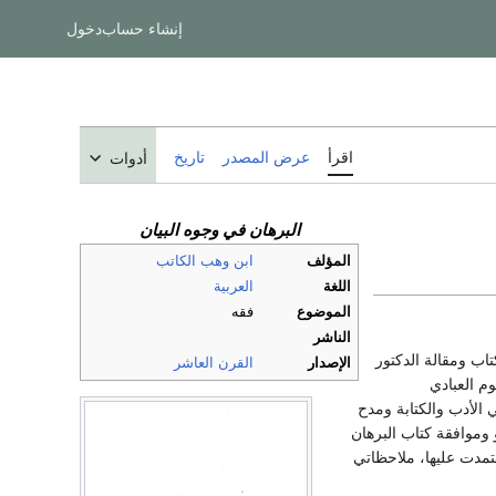
إنشاء حساب
دخول
اقرأ
عرض المصدر
تاريخ
أدوات
البرهان في وجوه البيان
المؤلف
ابن وهب الكاتب
اللغة
العربية
الموضوع
فقه
الناشر
تاب ومقالة الدكتور
الإصدار
القرن العاشر
م العبادي
 الأدب والكتابة ومدح
ان حيا سنة 264هـ تأثر المؤلف بأرسطو وموافقة كتاب البرهان
تمدت عليها، ملاحظاتي