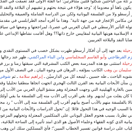
ثلة من الباحثين شكلوا فئتين متنافرتين: أما الفئة الأولى فقد تعمقت في الفكرة 
يكون باهتا أو معدوما إذ "وجد هؤلاء في نتيجة بحثهم و تنقيبهم أن البلاغة والنقد 
ر أرسطو ولا من الفلسفة اليونانية ولكن من الدراسة الشاملة والعميقة والتحلي
 مكامن الإعجاز فيه من جهة ثانية". وهذا ما أقره أمجد الطرابلسي في مقدمته
ة التأثير الأرسطي في البيان العربي في عصرنا، لمراجعتها و وضعها في سياقها 
 الإسلامية هويتها البيانية لمقاييس خارج ذاتها؟؟ وهل أقامت نشاطها الإبداعي
ا النقد والبلاغة العربيين.
حيلة
بعد جهد إلى أن أفكار أرسطو ظهرت بشكل خصب في المستوى النقدي و البل
م القرطاجني
وأبو القاسم السجلماسي
وابن البناء المراكشي
، ظهر عند رجالها
حيلة
استثنى مع هذه المدرسة بعض الكتب المشرقية التي سبقتها زمنا و برز فيها
 سليمان بن وهب
الكاتب بمؤلفه ـ البرهان في وجوه البيان ـ في النصف الأول من
 بتشويه الباحث ـ طه حسين ـ ليتبعه كل من الدارسيْن ـ
إبراهيم سلامة
ـ ثم
شوقي
منأن الأبحاث البيانية بعد القرن الثالث الهجري اتجهت اتجاها منطقيا تحليليا وق
ن بالغارة الهيلينية التي وجهت المعتزلة وهم منشؤ البيان العربي من الأدب إلى ا
ما كان يفلت من أيديهم. وقد بقي أقرب إلى الأدب منه إلى الفلسفة ما بقي أولئ
الا بالفلسفة منهم بالأدب أصبح بيانهم أقرب إلى الفلسفة منه إلى الأدب " رد 
نا السبب الوجيه في هذا التحول قائلا: إن "تحول الدراسات والأبحاث البيانية من 
 في نظرنا، بسبب هجوم العقل اليوناني على المتكلمين المعتزلة وتحولهم المزعوم
يانية الذي كوَنه الفقهاء وعلماء الأصول هو الذي امتد تأثيره إلى الساحة البلاغ
انكباب على دراسة قوانين تفسير الخطاب المبين"؛ فأيَ المسلكين سلك ابن وهب 