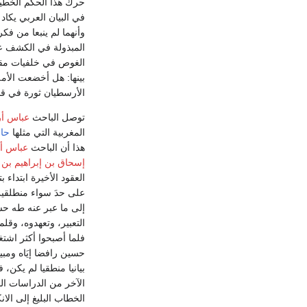
حرك هذا الحكم الخطير 
في البيان العربي يكاد 
وأنهما لم ينبعا من فك
المبذولة في الكشف عن
الغوص في خلفيات مقول
بينها: هل أخضعت الأمة
الأرسطيان ثورة في قضاي
توصل الباحث
عباس أر
المغربية التي مثلها
حاز
هذا أن الباحث
عباس أر
إسحاق بن إبراهيم بن
العقود الأخيرة ابتداء
على حدَ سواء منطلقين 
إلى ما عبر عنه طه حسي
التعبير، وتعهدوه، وقل
فلما أصبحوا أكثر اشتغ
حسين رافضا إيَاه ومبي
بيانيا منطقيا لم يكن،
الآخر من الدراسات الب
الخطاب البليغ إلى ال