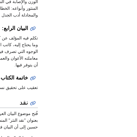
الوزن والإصابة في ال
المنثور وأنواعه: الخ
والمجادلة أدب الجدل 
البيان الرابع: 
تكلم فيه المؤلف عن ك
وما يحتاج إليه، كاتب 
الوجوه التي تصرف فيها
معاملته الأعوان والع
أن يتوفر فيها.
خاتمة الكتاب
تعقيب على تحقيق نسخة
نقد
فُتح موضوع البيان العربي بقو
بعنوان "نقد النثر" ال
حسين إلى أن البيان ف