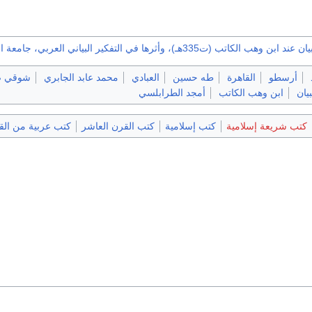
الكاتب (ت335هـ)، وأثرها في التفكير البياني العربي، جامعة الجزائر
أرسطو
القاهرة
طه حسين
العبادي
محمد عابد الجابري
شوقي 
يان
ابن وهب الكاتب
أمجد الطرابلسي
كتب شريعة إسلامية
كتب إسلامية
كتب القرن العاشر
كتب عربية من الق