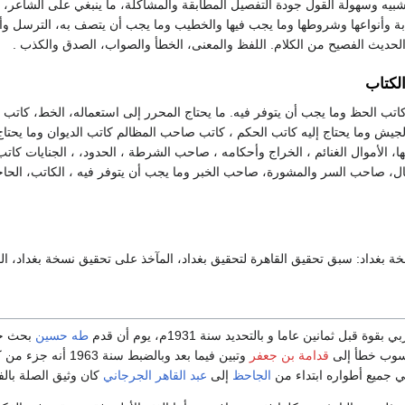
تشبيه وسهولة القول جودة التفصيل المطابقة والمشاكلة، ما ينبغي على الشاعر
طابة وأنواعها وشروطها وما يجب فيها والخطيب وما يجب أن يتصف به، الترسل وأ
الحديث الفصيح من الكلام. اللفظ والمعنى، الخطأ والصواب، الصدق والكذب .
الكتاب
اتب الحظ وما يجب أن يتوفر فيه. ما يحتاج المحرر إلى استعماله، الخط، كاتب ا
الجيش وما يحتاج إليه كاتب الحكم ، كاتب صاحب المظالم كاتب الديوان وما يحتا
، الأموال الغنائم ، الخراج وأحكامه ، صاحب الشرطة ، الحدود، ، الجنايات كاتب 
مال، صاحب السر والمشورة، صاحب الخبر وما يجب أن يتوفر فيه ، الكاتب، الحا
 بغداد: سبق تحقيق القاهرة لتحقيق بغداد، المآخذ على تحقيق نسخة بغداد، ال
ة قبل ثمانين عاما و بالتحديد سنة 1931م، يوم أن قدم
طه حسين
بحث حو
منسوب خطأ إلى
قدامة بن جعفر
وتبين فيما بعد وبال
ي جميع أطواره ابتداء من
الجاحظ
إلى
عبد القاهر الجرجاني
كان وثيق الصلة بالفلس