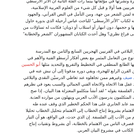
ونشرتها في مؤلفاتها بينما رأت الفئة الثانية أن الأثر الأرسطي
العربيين هما أولا و قبل كل شيء من العلوم العربية الإسلامية،
لية لمتن الشعر من جهة، ومن التأمل في النص القرآني، والجهود
 لكتاب "الأثر الأرسطي" للباحث عباس أرحيلة الذي بدوره حاول
و حجمها، دون انبهار أو استلاب أو ذوبان؛ فكانت له تساؤلات من
 على فراغ نظري؟ وهل أحدث الكتابان المشهوران "الشعر والخطابة"
اغي في القرنيين الهجريين السابع والثامن مع المدرسة
 نوع من التعامل المثمر مع بعض أفكار أرسطو الفنية والأهم في
 الطابع المنطقي في التخطيط والتفريع والتحديد مثلها
أبو الحسين
 القرن الرابع للهجرة، وبقي دوره مدفونا إلى أن نبش عنه في
 ضيف
وغيرهم ممن تجاهلوه عند تعاطي الدرسيْن النقدي والبلاغي
د غفل هذا الاتجاه والاتجاه الفني الجمالي والسبب يعود في نظرهم
لفلسفة بقوله " لقد أنشأ متكلمو المعتزلة هذا البيان، إذا صح
ك المتكلمون يدرسون الأدب العربي وينهلون من موارده العذبة.
محمد عابد الجابري على هذا الحكم الخطير الذي وقف عنده طه
الاهتمام بشروط إنتاج الخطاب إلى الاهتمام بتحليل الخطاب تحليلا
 من الأدب إلى الفلسفة. إن الذي حدث، في الواقع، هو أن التيار
ية، فصرف الناس من الاهتمام بالخطابة، أي بشروط وتقنيات إنتاج
الكاتب في مشروع البيان العربي.