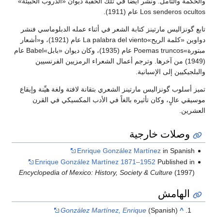
والحكمة والتأمل. ونشر أيضاً في تلك الحقبة ديوان «الدروب الخبيئة»
Los senderos ocultos عام (1911).
تابع گونزاليس مارتينز كتابة الشعر في أثناء عمله الدبلوماسي فنشر
دواوين «كلمة الريح»La palabra del viento عام (1921)، و«أشعار
مبتورة»Poemas truncos عام (1935)، وكان ديوان «بابل»Babel عام
(1949) من آخرها. وترجم أعمال الشعراء الرمزيين الفرنسيين
والبلجيكيين إلى الإسبانية.
تميز أسلوب گونزاليس مارتينز الشعري بتقانة لافتة ولغة هيِّنة وإيقاع
موسيقي عالٍ، وكان تأثيره بالغاً في الأدب المكسيكي في القرن
العشرين.
وصلات خارجية
Enrique González Martínez
in Spanish
Enrique González Martínez 1871–1952
Published in
Encyclopedia of Mexico: History, Society & Culture
(1997)
الهامش
González Martínez, Enrique
(Spanish)
^