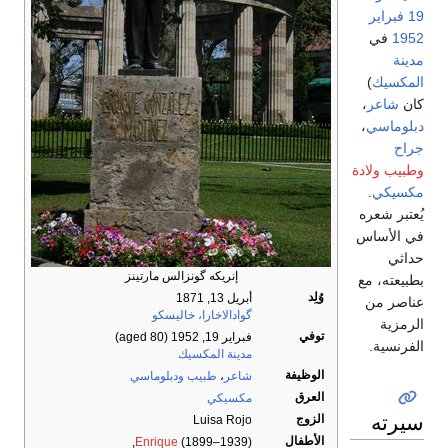
19 فبراير
1952
في
مدينة
المكسيك
)
كان
شاعر
،
دبلوماسي
،
جراح
وطبيب ولادة
مكسيكي
.
يُعتبر شعره
في الأساس
حداثي
إنريكه گونزالس مارتينز
بطبيعته، مع
وُلِد
أبريل 13, 1871
عناصر من
گوادالاخارا، خاليسكو
الرمزية
توفي
فبراير 19, 1952
(aged 80)
الفرنسية.
مدينة المكسيك
الوظيفة
شاعر
،
طبيب
ودبلوماسي
العرق
مكسيكي
سيرته
الزوج
Luisa Rojo
الأطفال
Enrique
(1899–1939),