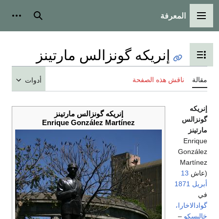
المعرفة
القائمة الرئيسية
بحث
أدوات
إنريكه گونزالس مارتينز
تبديل عرض جدول المحتويات
مقالة
ناقش هذه الصفحة
أدوات
إنريكه
إنريكه گونزالس مارتينز
گونزالس
Enrique González Martínez
مارتينز
Enrique
González
Martínez
(عاش
13
أبريل
1871
في
گوادالاخارا،
خاليسكو
–