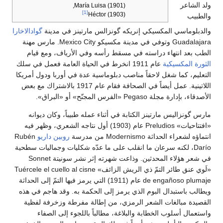
ولد الشاعر
María Luisa (1901),
[1]
Héctor (1903)
والطبيب
والدبلوماسي المكسيكي إنريكه گونزالس مارتينز في مدينة
گوادالاخارا
Guadalajara وتوفي في مدينة مكسيكو Mexico City. مارس مهنة
الطب بعد انتهاء دراسته في مسقط رأسه وفي الأرياف، ومع قيام
الثورة المكسيكية
عام 1911 انخرط في الحياة العامة فعمل في سلك
التعليم، كما شغل لاحقاً مناصب دبلوماسية عدة في أوربا ودول أمريكا
اللاتينية. عمل أيضاً في الصحافة فقام عام 1917 بالاشتراك مع بعض
الأصدقاء، بإدارة مجلة Pegaso «الفرس المجنّح» أو «البراق».
مارس گونزاليس مارتينز الكتابة في أثناء عمله طبيباً، وكان ديوانه
«افتتاحيات» Preludios عام (1903) أول نتاجه الشعري، وظهر فيه
انتماؤه لشعراء الحداثة Modernismo من مدرسة
روبين داريو
Rubén
Darío، لكنه سرعان ما انقلب على ما عدّه شكليات وجماليات سطحية
في شعر هؤلاء المحدثين. وذاعت شهرته إثر نشر سونيتة Sonnet
«لَوي عنق طائر التمّ ذي الريش الزائف» Tuércele el cuello al cisne
de engañoso plumaje عام (1911) التي يرمز فيها التمّ إلى الحداثة
ويطالب باستبدال البوم الذي يرمز إلى الحكمة به. وقد هاجم في هذه
القصيدة مبالغات الشعر الرمزي، من إطالة مفرطة وزخرفة لفظية
واستعمال أسلوب الخطابة والبلاغة، مطالباً باللجوء إلى الصفاء