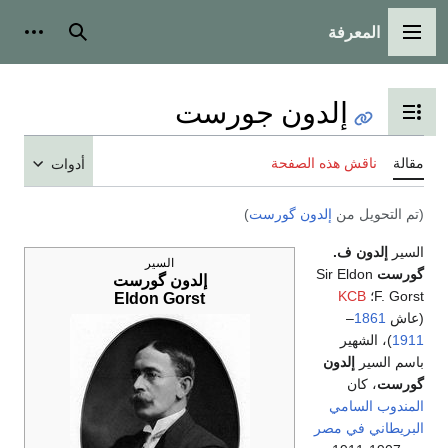
المعرفة
القائمة الرئيسية
بحث
أدوات
إلدون جورست
تبديل عرض جدول المحتويات
مقالة
ناقش هذه الصفحة
أدوات
(تم التحويل من
إلدون گورست
)
السير
إلدون ف.
السير
گورست
Sir Eldon
إلدون گورست
F. Gorst؛
KCB
Eldon Gorst
(عاش
1861
–
1911
)، الشهير
باسم السير
إلدون
گورست
، كان
المندوب السامي
البريطاني في مصر