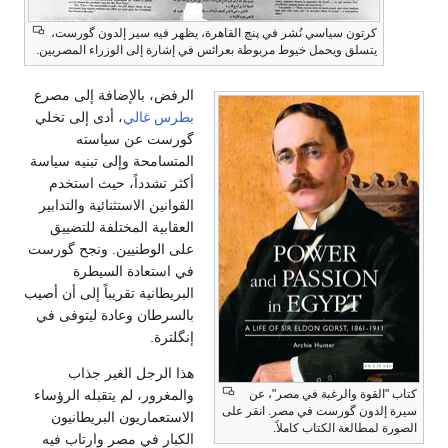
كرتون سياسي نُشر في پنچ القاهرة، يظهر فيه سير إلدون گورست،
يتسلق ويحمل خيوط مربوطة بعرائس في إشارة إلى الوزراء المصريين.
الرفض، بالإضافة إلى مصرع
بطرس غالي
، أدى إلى تخلي
گورست عن سياسته
المتسامحة وإلى تبنيه سياسة
أكثر تشدداً، حيث استخدم
القوانين الاستثنائية والتدابير
العقابية المختلفة للتضييق
على الوطنيين. ونجح گورست
في استعادة السيطرة
البريطانية تقريباً إلى أن أصيب
بالسرطان وعادة ليتوفى في
إنگلترة.
هذا الرجل الغير جذاب
كتاب "القوة والرغبة في مصر"، عن
والمغرور، لم يتقبله الرؤساء
سيرة إلدون گورست في مصر. انقر على
الاستعماريون البريطانيون
الصورة لمطالعة الكتاب كاملاً.
الكبار في مصر وارتاب فيه