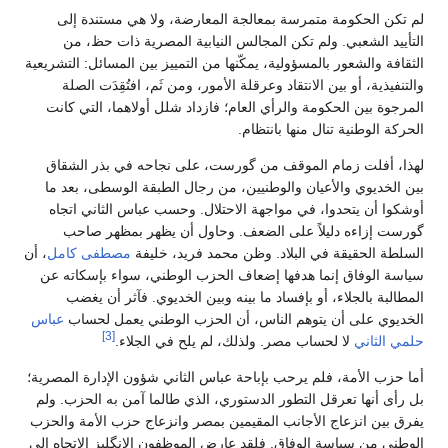
لم تكن الحكومة متمرسة بمعالجة المعارضة، ولا هي مستندة إلى
التأييد الشعبي. ولم تكن المجالس النيابية المصرية ذات حظ، من
الثقافة والشعور بالمسؤولية، يمكّنها من التمييز بين المسائل: التشريعية
والتنفيذية، أو بين الانتقاد وعرقلة الأمور، ومن ثَم، افتُقِدَت الصلة
المرجوة بين الحكومة والرأي العام؛ فازداد شلل أولاهما، التي كانت
الحركة الوطنية تنال منها بانتظام.
لهذا، أفلت زمام الموقف من گورست، على نجاحه في بذر الشقاق
بين الخديوي والأعيان والوطنيين، من رجال الطبقة الوسطى، بعد ما
أوشكوا أن يتحدوا، في مواجهة الاحتلال. وحسب عباس الثاني اتجاه
گورست إزاءه دليلاً على الضعف. وحاول أن يظهر بمظهر صاحب
السلطة الحقيقة في البلاد. وظن محمد فريد، خليفة
مصطفى كامل
، أن
سياسة الوفاق إنما هدفها إضعاف الحزب الوطني، سواء بإسكاته عن
المطالبة بالجلاء، أو بإفساد ما بينه وبين الخديوي. فآثر أن يغضب
الخديوي على أن يتوهم الناس، أن الحزب الوطني يعمل لحساب
عباس
[3]
حلمي الثاني
لا لحساب مصر. ولذلك، لم يلح في الجلاء.
أما حزب الأمة، فلم يرحب بإباحة عباس الثاني شؤون الإدارة المصرية؛
بل رأى أنها تعرقل التطور الدستوري، الذي طالما آمن به الحزب. ولم
يفرق بين انزعاج الأجانب المقيمين بمصر وانزعاج حزب الأمة والحزب
الوطني من سياسة الوفاق. فلقد عارض الموظفون الإنگليز الاتجاه إلى