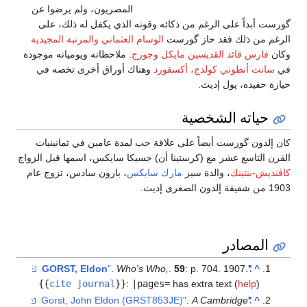
المصريون، ولم يرضوا عن
گورست أبداً على الرغم من ذكائه وقوته الذي يكفل له ذلك، على
الرغم من ذلك فقد حاز گورست
الوسام العثماني
والمرتبة المجيدية
وكان
فارس قائد القديسين مايكل وجورج
. ملاحظاته ويومياته موجودة
في
سانت أنطوني كولدج، أكسفورد
وهناك أوراق أخرى تخصه في
حيازة حفيده، پول إديث.
حياته الشخصية
كان إلدون گورست أيضاً على علاقة حب لمدة عامين في ثمانينيات
القرن التاسع عشر مع (كرستينا أن) جسيكا سايكس، اسمها قبل الزواج
كاڤنديش-بنتينك
، والدة سير
مارك سايكس
، بارون سادس، تزوج عام
1903 من شقيقة إلدون الصغرى إديث.
المصادر
GORST, Eldon
"
.
Who's Who,
.
59
: p. 704. 1907.
"
^
{{
cite journal
}}
:
|pages=
has extra text (
help
)
.
A Cambridge
"Gorst, John Eldon (GRST853JE)"
^