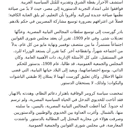
استشف الأحرار يقظة الشرق وتقديره للمُثل السياسية الغربية.
فوافقوا على امتداد التجربة الدستورية إلى مصر، حيث لا بدّ من صياغة
نظُمها صياغة جديدة ليبرالية. وأقروا بأن التعليم، لم يلق العناية الكافية؛
فضلاً عن اعترافهم بضرورة توسيع مشاركة المصريين في حكم بلادهم.
بادر گورست إلى توسيع سلطات المجالس النيابية المصرية. وعدَّلها
تعديلات شتى. وفي عام 1909، تقرر أن يعقد مجلس شورى القوانين
اجتماعاً مستمراً، ما بين منتصف نوفمبر ونهاية مايو من كل عام، بدلاً
من اجتماعه شهراً، وانقطاعه آخر. كما تقرر أن يستعد الوزراء للرد،
في المستقبل، على كل الأسئلة الإدارية، ذات الأهمية العامة. وكان
المجلس والجمعية العمومية، قد طالبا، عام 1908، بدستور للحكم
الذاتي، يوسع اختصاصاتهما، ويعيد إلى البلاد حياتها النيابية، التي قضى
عليها الاحتلال. وكان تعليق گورست أنهما لا يمثلان إلا طبقتي الباشوات
والبكوات؛ ولذلك، لا يستحقان الدستور.
تمخضت سياسة كرومر الوفاقية باهتزاز دعائم النظام، وهددته بالانهيار.
فقد أتاحت للخديوي التدخل في الحياة السياسية المصرية، ولم ترسم
له حدوداً. كما أعطت المجالس النيابية المصرية، باليمين، ما سلبته
منها، بالشمال. وأغرت العداوة بين الخديوي والوطنيين والدستوريين.
وصرفت هؤلاء عن محاربة المحتل إلى المطالبة بالدستور. واشتدت
المعارضة، في مجلس شورى القوانين والجمعية العمومية.