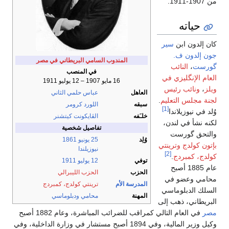
من 1907-1911.
حياته
كان إلدون ابن
سير
جون إلدون ف.
المندوب السامي البريطاني في مصر
گورست
،
النائب
في المنصب
العام الإنگليزي في
16 مايو 1907 – 12 يوليو 1911
ويلز
،
ونائب رئيس
العاهل
عباس حلمي الثاني
لجنة مجلس التعليم
.
سبقه
اللورد كرومر
[1]
وُلد في نيوزيلاندا
خلـَفه
الڤايكونت كيتشنر
لكنه نشأ في لندن،
تفاصيل شخصية
والتحق گورست
وُلِد
25 يونيو
1861
بإتون كولدج
وترينتي
نيوزيلندا
[2]
كولدج، كمبردج
.
توفي
12 يوليو
1911
عام 1885 أصبح
الحزب
الحزب الليبرالي
محامي وعضو في
المدرسة الأم
ترينتي كولدج، كمبردج
السلك الدبلوماسي
المهنة
محامي
ودبلوماسي
البريطاني، ذهب إلى
مصر
في العام التالي كمراقب للضرائب المباشرة، وعام 1882 أصبح
وكيل وزير المالية، وفي 1894 أصبح مستشار في وزارة الداخلية، وفي