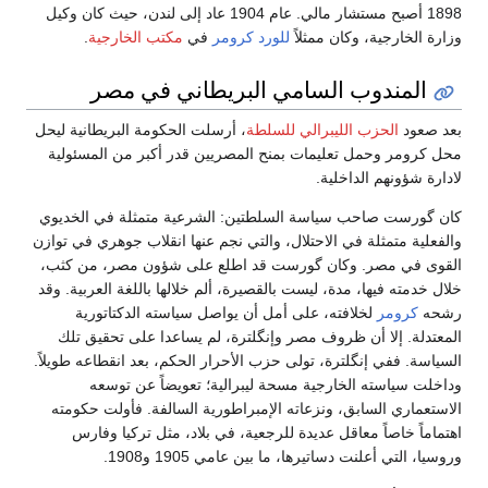
1898 أصبح مستشار مالي. عام 1904 عاد إلى لندن، حيث كان وكيل
وزارة الخارجية، وكان ممثلاً
للورد كرومر
في
مكتب الخارجية
.
المندوب السامي البريطاني في مصر
بعد صعود
الحزب الليبرالي للسلطة
، أرسلت الحكومة البريطانية ليحل
محل كرومر وحمل تعليمات بمنح المصريين قدر أكبر من المسئولية
لادارة شؤونهم الداخلية.
كان گورست صاحب سياسة السلطتين: الشرعية متمثلة في الخديوي
والفعلية متمثلة في الاحتلال، والتي نجم عنها انقلاب جوهري في توازن
القوى في مصر. وكان گورست قد اطلع على شؤون مصر، من كثب،
خلال خدمته فيها، مدة، ليست بالقصيرة، ألم خلالها باللغة العربية. وقد
رشحه
كرومر
لخلافته، على أمل أن يواصل سياسته الدكتاتورية
المعتدلة. إلا أن ظروف مصر وإنگلترة، لم يساعدا على تحقيق تلك
السياسة. ففي إنگلترة، تولى حزب الأحرار الحكم، بعد انقطاعه طويلاً.
وداخلت سياسته الخارجية مسحة ليبرالية؛ تعويضاً عن توسعه
الاستعماري السابق، ونزعاته الإمبراطورية السالفة. فأولت حكومته
اهتماماً خاصاً معاقل عديدة للرجعية، في بلاد، مثل تركيا وفارس
وروسيا، التي أعلنت دساتيرها، ما بين عامي 1905 و1908.