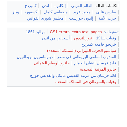
الكلمات الدالة:
العالم العربي
إنگلترة
لندن
كمبردج
بطرس غالي
محمد فريد
مصطفى كامل
أكسفورد
ويلز
حزب الأمة
إلدون جورست
مجلس شورى القوانين
تصنيفات
:
CS1 errors: extra text: pages
مواليد 1861
وفيات 1911
نيوزيلنديون
أشخاص من لندن
خريجو جامعة كمبردج
سياسيو الحزب الليبرالي (المملكة المتحدة)
المندوب السامي البريطاني في مصر
دبلوماسيون بريطانيون
قادة فرسان لنشان الحمام
حائزو الوسام العثماني
حائزو المرتبة المجيدية
قائد فرسان من مرتبة القديس مايكل والقديس جورج
وفيات بالسرطان في المملكة المتحدة