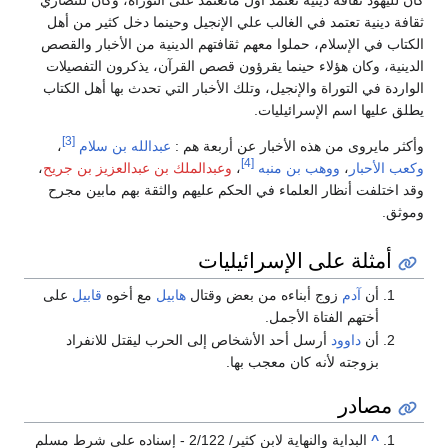
كان لليهود ثقافة دينية تعتمد أول ماتعتمد على التوراة، وكان للنصاري
ثقافة دينية تعتمد في الغالب علي الإنجيل وحينما دخل كثير من أهل
الكتاب في الإسلام، حملوا معهم ثقافتهم الدينية من الأخبار والقصص
الدينية، وكان هؤلاء حينما يقرؤون قصص القرآن، يذكرون التفصيلات
الواردة في التوراة والإنجيل، وتلك الأخبار التي تحدث بها أهل الكتاب
يطلق عليها اسم الإسرائيليات.
[3]
وأكثر مايروى من هذه الأخبار عن أربعة هم :
عبدالله بن سلام
،
[4]
وكعب الأحبار
،
ووهب بن منبه
،
وعبدالملك بن عبدالعزيز بن جريح
،
وقد اختلفت أنظار العلماء في الحكم عليهم والثقة بهم مابين مجرح
وموثق.
أمثلة على الإسرائيليات
أن
آدم
زوج أبناءه من بعض وقتال
هابيل
مع أخوه
قابيل
على
أختهم الفتاة الأجمل.
أن
داوود
أرسل أحد الأشخاص إلى الحرب ليقتل للانفراد
بزوجته لأنه كان معجب بها.
مصادر
^
البداية والنهاية لابن كثير/ 2/122 - إسناده على شرط مسلم