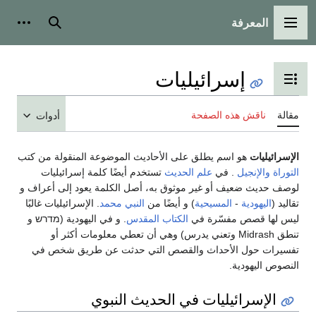
المعرفة
القائمة الرئيسية
بحث
أدوات
إسرائيليات
تبديل عرض جدول المحتويات
مقالة
ناقش هذه الصفحة
أدوات
الإسرائيليات
هو اسم يطلق على الأحاديث الموضوعة المنقولة من كتب
التوراة
والإنجيل
. في
علم الحديث
تستخدم أيضًا كلمة إسرائيليات
لوصف حديث ضعيف أو غير موثوق به، أصل الكلمة يعود إلى أعراف و
تقاليد (
اليهودية
-
المسيحية
) و أيضًا من
النبي
محمد
. الإسرائيليات غالبًا
ليس لها قصص مفسّرة في
الكتاب المقدس
. و في اليهودية (מדרש و
تنطق Midrash وتعني يدرس) وهي أن تعطي معلومات أكثر أو
تفسيرات حول الأحداث والقصص التي حدثت عن طريق شخص في
النصوص اليهودية.
الإسرائيليات في الحديث النبوي