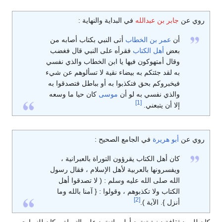
روي عن
جابر بن عبدالله
في البداية والنهاية :
أن
عمر بن الخطاب
أتى النبي بكتاب أصابه من
بعض
أهل الكتاب
فقرأه على النبي قال فغضب
وقال أمتهوكون فيها يا ابن الخطاب والذي نفسي
به لقد جئتكم به بيضاء نقية لا تسألوهم عن شيء
فيخبروكم بحق فتكذبوا به أو بباطل فتصدقوا به
والذي نفسي به لو أن
موسى
كان حيا ما وسعه
[1]
إلا أن يتبعني.
روي عن
أبو هريرة
في الجامع الصحيح :
كان أهل الكتاب يقرؤون التوراة بالعبرانية ،
ويفسرونها بالعربية لأهل الإسلام ، فقال رسول
الله صلى الله عليه وسلم : ( لا تصدقوا أهل
الكتاب ولا تكذبوهم ، وقولوا : { آمنا بالله وما
[2]
أنزل }. الآية ).