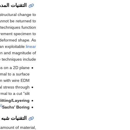
التقنيات المد
 structural change to
nnot be returned to
techniques function
surement specimen to
 deformed shape. As
 an exploitable
linear
on and magnitude of
 techniques include:
ss on a 2D plane
rmal to a surface
n with wire EDM.
l stress through
l to a cut "slit".
itting/Layering
[5]
Sachs' Boring
التقنيات شبه 
l amount of material,