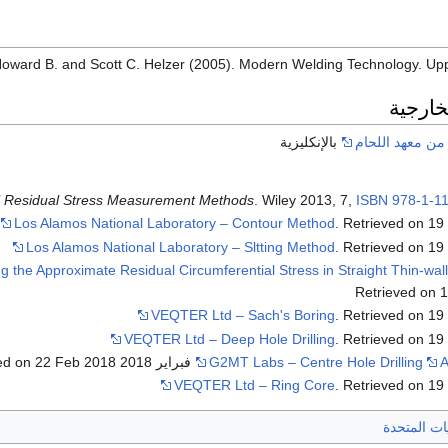
Howard B. and Scott C. Helzer (2005). Modern Welding Technology. Upp
خارجية
 من معهد اللحام
بالإنكليزية
al Residual Stress Measurement Methods
. Wiley 2013, 7,
ISBN
978-1-1
Los Alamos National Laboratory – Contour Method
. Retrieved on 1
Los Alamos National Laboratory – Sltting Method
. Retrieved on 1
 the Approximate Residual Circumferential Stress in Straight Thin-wal
Retrieved on 
VEQTER Ltd – Sach's Boring
. Retrieved on 1
VEQTER Ltd – Deep Hole Drilling
. Retrieved on 1
ved on 22 Feb 2018
G2MT Labs – Centre Hole Drilling
A
VEQTER Ltd – Ring Core
. Retrieved on 1
يات المتحدة