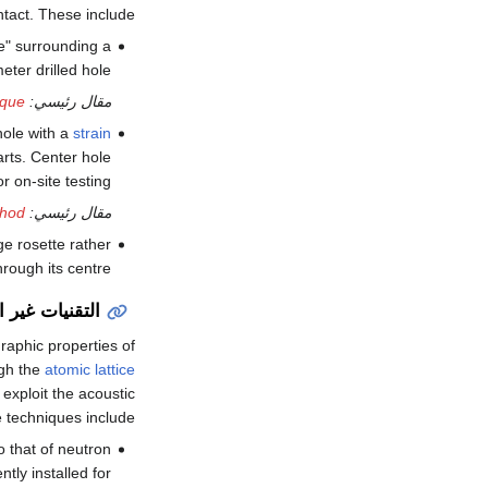
intact. These include:
e" surrounding a
eter drilled hole.
مقال رئيسي:
ique
hole with a
strain
arts. Center hole
r on-site testing.
مقال رئيسي:
thod
ge rosette rather
hrough its centre.
التقنيات غير 
raphic properties of
gh the
atomic lattice
exploit the acoustic
 techniques include:
 that of neutron
ly installed for