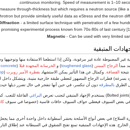
continuous monitoring. Speed of measurement is 1–10 secon
measure through-thickness but which requires a neutron source (like a n
rotron but provide similarly useful data as eStress and the neutron dif
iffraction
- a limited surface technique with penetration of a few hund
d promising experimental process known from 70s-80s of last century [1
Magnetic
- Can be used with very limited sa
ادات المتبقية
ية غير المضبوطة عادة غير مرغوبة، ولكن إذا استطعنا الاستفادة منها وتوجيهها و
مد مبدأ
الزجاج الممتن
(
toughened glass
) و
الخرسانة المجهدة قبلا
(
 concrete
تيجة
القصافة
. وكمثال عن هذا التأثير يمكن الاستشهاد
بقطرة الأمير روبرت
(
op
د بسرعة) قطرات الزجاج المصهور لتعطي طبقة خارجية متينة، ويتشكل داخل الق
مل الطرق
بالمطرقة
دون أن تنكسر، في حين أنها تنفجر في حال تضرر ذيلها حيث ت
لتجنب تعرض
البراغي
الفاعلة للتعب. ك
ة في بعض السيوف فيعطي حواف السيوف حافات قاسية (خصوصا في سيوف
كاتا
رة السلاح) في بعض أنواع الأسلحة بحشر أسطوانة داخل واحدة أخرى مما يجعل
الخارج. هذه الإجهادات المتبقية تمنع تفتح الشقوق في السبطانة عند إطلاق النار.