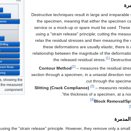
مرة
Destructive techniques result in large and irreparable
the specimen, meaning that either the specimen ca
service or a mock-up or spare must be used. These 
using a "strain release" principle; cutting the mea
relax the residual stresses and then measuring the
these deformations are usually elastic, there is
relationship between the magnitude of the deformati
[1]
the released residual stress.
Destructive
[2]
Contour Method
– measures the residual stre
section through a specimen, in a uniaxial direction no
s, showing the
cut through the specime
o the measured
[3]
Slitting (Crack Compliance)
– measures residua
component.
the thickness of a specimen, at a norma
[4]
Block Removal/Spl
المدمرة
n using the "strain release" principle. However, they remove only a smal