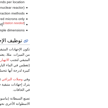
ds per location.
uclear reactor).
fraction methods.
red microns only.
[
citation needed
]
4]
mple dimensions.
توظيف الإجه
تكون الإجهادات المتبق
من الميزات. مثلا، يعت
المتبقي لتجنب
الانهيار
ن
(تغطس في الماء البار
كبيرة لدرجة أنها تتح
وفي
وصلات البراغي
(Bolted joints) يستخدم الإجهاد المتبقي 
يترك إجهادات متبقي
في الحافات.
تصنع السبطانة (ماسو
الاسطوانة الأخرى نحو 