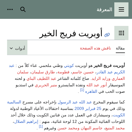
المعرفة
القائمة الرئيسية
بحث
أدوات
أوبريت فريج الخير
تبديل عرض جدول المحتويات
مقالة
ناقش هذه الصفحة
أدوات
أوبريت فريج الخير
هو أوبريت
كويتي
وطني ملحمي. غناء كلاً من :
عبد
الكريم عبد القادر
،
حسين جاسم
،
فطومة
،
طارق سليمان
،
سلمان
العماري
وزايد الزايد
. صاغ كلماته الشاعر
عبد اللطيف البناي
و لحنه
الموسيقار
أنور عبد الله
ونفذه المايسترو
منير الحريري
في استديو
[1]
صوت الحب في
القاهره
.
كما سيقوم المخرج
عبد الله عبد الرسول
بإخراجه على مسرح
السالمية
وذلك في يوم
25 فبراير
2009
بمناسبة احتفالات الأعياد الوطنية لدولة
الكويت
، وسيشارك في العمل عدد من فنانين الكويت وذلك خلال أحد
اللوحات الغنائية المكونة من 12 لوحة غنائية، منهم :
إبراهيم الصلال
،
[1]
محمد المنيع
،
جاسم النبهان
ومحمد حسن
وغيرهم
.