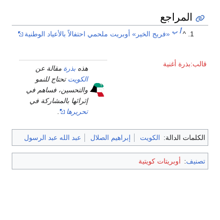
المراجع
أ
ب
^
«فريج الخير» أوبريت ملحمي احتفالاً بالأعياد الوطنية
قالب:بذرة أغنية
هذه
بذرة
مقالة عن
الكويت
تحتاج للنمو
والتحسين، فساهم في
إثرائها بالمشاركة في
تحريرها
.
الكلمات الدالة:
الكويت
إبراهيم الصلال
عبد الله عبد الرسول
تصنيف
:
أوبريتات كويتية