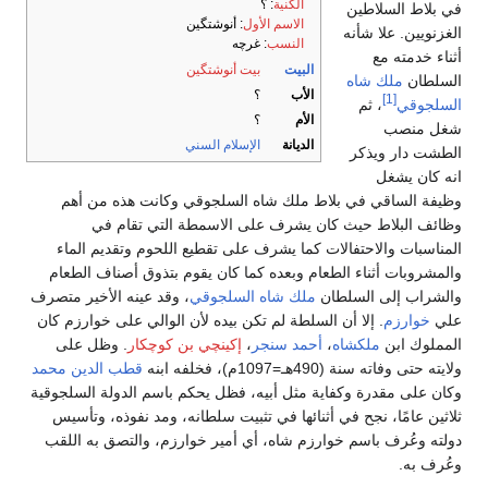
الكنية
: ؟
في بلاط السلاطين
الاسم الأول
: أنوشتگين
الغزنويين. علا شأنه
النسب
: غرچه
أثناء خدمته مع
البيت
بيت أنوشتگين
السلطان
ملك شاه
الأب
؟
[1]
السلجوقي
، ثم
الأم
؟
شغل منصب
الديانة
الإسلام السني
الطشت دار ويذكر
انه كان يشغل
وظيفة الساقي في بلاط ملك شاه السلجوقي وكانت هذه من أهم
وظائف البلاط حيث كان يشرف على الاسمطة التي تقام في
المناسبات والاحتفالات كما يشرف على تقطيع اللحوم وتقديم الماء
والمشروبات أثناء الطعام وبعده كما كان يقوم بتذوق أصناف الطعام
والشراب إلى السلطان
ملك شاه السلجوقي
، وقد عينه الأخير متصرف
علي
خوارزم
. إلا أن السلطة لم تكن بيده لأن الوالي على خوارزم كان
المملوك ابن
ملكشاه
،
أحمد سنجر
،
إكينچي بن كوچكار
. وظل على
ولايته حتى وفاته سنة (490هـ=1097م)، فخلفه ابنه
قطب الدين محمد
وكان على مقدرة وكفاية مثل أبيه، فظل يحكم باسم الدولة السلجوقية
ثلاثين عامًا، نجح في أثنائها في تثبيت سلطانه، ومد نفوذه، وتأسيس
دولته وعُرف باسم خوارزم شاه، أي أمير خوارزم، والتصق به اللقب
وعُرف به.