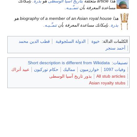
هذا article متعلقة
بتاريخ آسيا الوسطى
هو
بذرة
. بإمكانك
مساعدة المعرفة بأن
تنمـِّـيـه
.
هذا biography of a member of an Asian royal house هو
بذرة
. بإمكانك مساعدة المعرفة بأن
تنمـِّـيـه
.
الكلمات الدالة:
خيوة
الدولة السلجوقية
قطب الدين محمد
أحمد سنجر
تصنيفات
:
Short description is different from Wikidata
وفيات 1097
خوارزميون
مماليك
حكام توركيون
عبيد أتراك
All stub articles
بذور تاريخ آسيا الوسطى
Asian royalty stubs