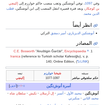
وفي
1097
، توفي أنوشتگين وذهب منصب حاكم خوارزم إلى
إكينچي
بن كوچكار
، وبعد فترة قصيرة انتقل المنصب إلى ابن أنوشتگين،
قطب
الدين محمد
.
انظر أيضاً
أنوشتكين الديزباري
،
أمير دمشق
التركي
المصادر
C.E. Bosworth
"Anuštigin Ĝarčāī",
Encyclopaedia
^
Iranica
(reference to Turkish scholar Kafesoğlu), v, p.
140, Online Edition, (
LINK
)
سبقه
شيخنا
خوارزم
تبعه
حكم سلجوقي مباشر
1077-1097
إكينچي
أسرة أنوش‌تگين
أخف
v
t
e
أنوش‌تگين
محمد الأول
أتسز
إل-أرسلان
تكيش
سلطان شاه
محمد الثاني
منكبرتي