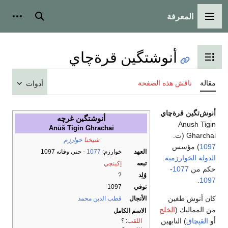
المعرفة
القائمة الرئيسية
بحث
أدوات
أنوشتگين قرةچاي
تبديل عرض جدول المحتويات
مقالة
ناقش هذه الصفحة
أدوات
أنوش‌تگين قرةچاي
أنوشتگين غرچه
Anush Tigin
Anūš Tigin Ghrachaī
Gharchai (ت.
شيخنا
خوارزم
1097
) مؤسس
العهد
خوارزم:
1077
- حتى وفاته 1097
الدولة الخوارزمية
.
تبعه
إكينچي
حكم من
1077
-
وُلِد
?
.
1097
توفي
1097
كان أنوش طغين
الأنجال
قطب الدين محمد
من المماليك (
الخلج
الاسم الكامل
أو
القپچاق
) النابهين
اللقب
: ؟