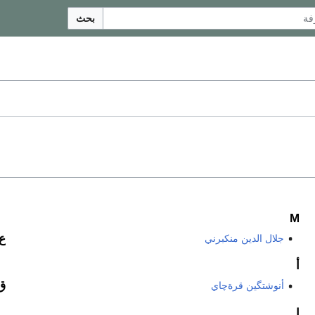
بحث
M
ع
جلال الدين منكبرني
أ
ق
أنوشتگين قرةچاي
ا