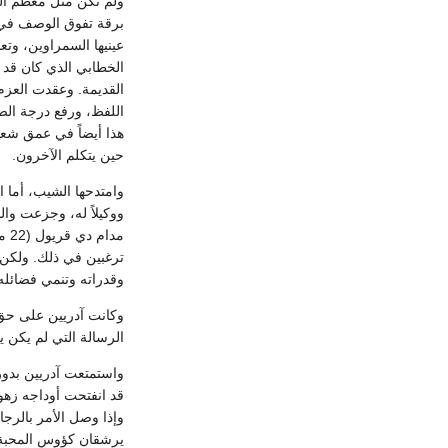
ولم تكن مثل معظم الم
برقة تفوق الوصف في 
عينيها السمراوين، وت
الخطابي الذي كان قد 
القديمة. وعقدت العزم 
اللفظ، ورفع درجة الصو
هذا أيضاً في عمق شعو
حين يتكلم الآخرون.
وامتدحها الشيب، أما ا
ووكيلاً له، وجزعت وا
ترغبين في ذلك. ولكن 
وقدراته وتنمي فضائله لت
وكانت آدريين على حق،
الرسالة التي لم يكن ي
واستمتعت آدريين بدور
قد انفتحت أوداجه زهواً
يرشقان كؤوس المحبة وا