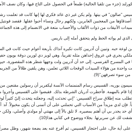
كورلند (جزء من تلقيا الحالية) طمعاً في الحصول على التاج فيها، وكان نصف ال
س "صالون" في بيتها. ولم يكن غير ذي عائد فكري لها إنها كانت قد تعلمت ر
 أصدقاؤها من المعجبين العابرين، ولكنهم رجال ونساء أحبوا عقلها. فقصد فونتيل 
يدات الأنيقات من ذوات الألقاب والأحساب متعة في الانضمام إلى هذه الجماعة ا
ن لوعة حبه. وتبين أن آدريين كانت تكبره آنذاك بأربعة أعوام حيث كانت في ال
لكي يجري في عروق إحداهن مثله تقريباً، وهي لويز دي لورين دوقة بويون حفيد
ي المسرح الفرنسي، إلى حد أن آدريين ولت وجهها شطر هذه المقصورة، حين 
P" "لست واحدة من هؤلاء السيدات الوقحات اللائي تعلمن، وهن يلقين ظلالاً من الج
ن سوء تصرفهن"(9).
لية 1729 أبلغ سيمون بوريه، القسيس رسام المنمنمات الآنسة ليكفرير أن رسولين مق
قاء 6600 جنيه إذا قام بالمهمة. فأخطرت آدريان الشرطة بذلك. فقبضوا على القسيس وأجرو
طلب منه إطلاق سراح القسيس: "إني تحدثت إليه، وجعلته يتحدث إليّ كثيراً ل
. فإن لدي مزيداً من الأسباب التي تحملني على أن أتمنى أن يكون مخبولاً. آه: أ
أي حد يجدر بي أن أهتم بمصيره. لا تلق بالاً إلى مهنتي أو مولدي وأصلي، ولك
ت لك عن سريرتها. بجلاء ووضوح في كتابي هذا(10).
على أية حال، على احتجاز القسيس، ثم أفرج عنه بعد بضعة شهور، وظل مصراً عل