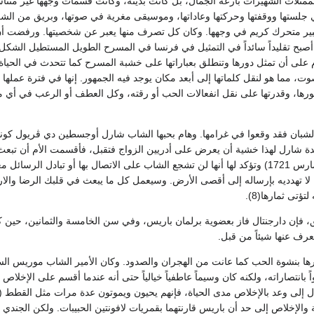
مثلات الشهيرات بارعة الجمال، بل كانت بدينة، وكانت قسمات وجهها غير متناس
جلستها ووقفتها وحركتها وعاداتها، وموسيقى مغرية في صوتها، وبريق من ال
عبير متحرك كريم في وجهها. وكان كل تصرف منها يعبر عن شخصيتها. ورفضت أن
أصبح تقليداً سائداً في التمثيل في فرنسا في المسرح الطويل المستطيل الشك
على أن تمثل دورها وتنطلق بعباراتها على خشبة المسرح كما تتحدث في الحياة ا
ت، مما هو لنقل كلماتها إلى أبعد مكان يوجد فيه الجمهور. إنها في فترة عملها
رها، وقدرتها على نقل انفعالات الحب أو رقته، وكل العطف أو الرعب في أي 
لشبان فقد وقعوا في غرامها. وهام بحبها الشاب شارل أوجسطين دي ڤريول كونت أر
لدة شارل لهذا خشية أن يعرض على أدريين الزواج فتقبل، فأقسمت الأم أن تبعث
مدام دي قريول (22 مارس 1721) وتؤكد لها أنها لن تشجع الشاب على الاتصال بها أو تب
لا تهدديه بإرساله إلى أقصى الأرض. وسيعمل كل ما يبعث في قلبك الرضا والارت
ؤتى ثمارها(8).
 فإن دارجنتال فاز بعضوية برلمان باريس، وفي سن الخامسة والثمانين، حين كان
عرف عنها شيئاً من قبل.
ها بنشوة الحب كما عانت من الهجران والصدود. وكان الأمير الشاب موريس السك
 بانتصاراته، ولكنه كان وسيماً عاطفياً خيالياً حتى أنه عندما أقسم على الإخلاص 
لإخلاص إلى حد أن باريس قارنتهما بقمريات لافونتين الحبيبات. ولكن الجندي ال