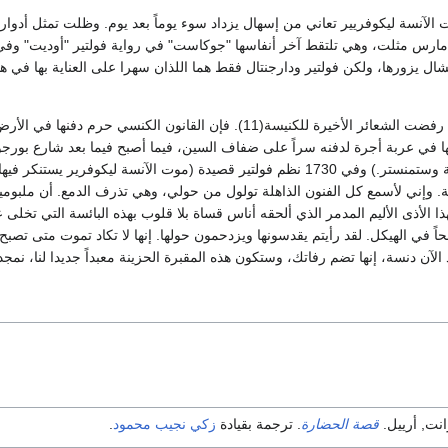
براير 1730 بدأت الآنسة ليكوفريير تعاني من إسهال يزداد سوء يوماً بعد يوم. وظلت 
وحيث كانت آدريان قد رفضت الشعائر الأخيرة للكنيسة(11). فإن ال
 عربة أجرة لدفنه سراً على ضفاف السين، فيما أصبح فيما بعد شارع بورجون. (في نفس العام 1730 
باحتفال عام في كنيسة وستمنستر.) وفي 1730 نظم فولتير قصيدة (موت الآنسة
. وإني لأسمع كل الفنون الذاهلة تولول من حولي، وهي تذرف الدمع. أن ملبومين
هذا الأذى الأليم المدمر الذي ألحقه أناس قساة بلا قلوب بهذه البائسة التي تخل
حاً في الهيكل. لقد رأيتم يقدسونها ويزدحمون حولها. إنها لا تكاد تموت متى تصبح 
لآن دنسة، إنها تضم رفاتك، وستكون هذه المقبرة الحزينة معبداً جديدا لنا، نمج
انت, أرييل.
قصة الحضارة
. ترجمة بقيادة
زكي نجيب محمود
.