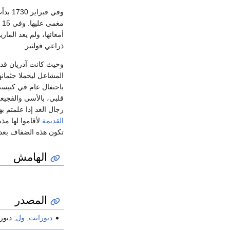
وفي ف
ذراعي فولتير.
المشاعل ليحملا جثمانها في
قلبي، بالأسى والفجيعة
رجال الغد إذا علمتم ب
القديمة
لأقاموا لها مذب
تكون هذه الضفاف بعد ا
الهامش
المصدر
ديورانت, ول
; ديور