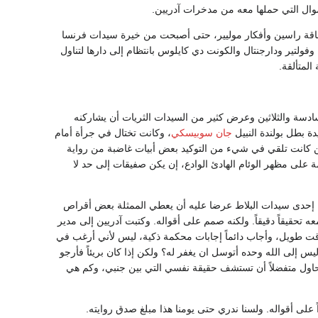
أموال التي حملها معه من مدخرات آدريين.
شاقة راسين وأفكار موليير، حتى أصبحت من خيرة سيدات فرنسا
وفولتير ودارجنتال والكونت دي كايلوس بانتظام إلى دارها لتناول
لمتألقة.
سادسة والثلاثين وعرض كثير من السيدات الثريات أن يشاركنه
ة بطل بولندة النبيل
جان سوبيسكي
، وكانت تختال في جرأة أمام
كانت تلقي في شيء من التوكيد بعض أبيات غاضبة من رواية
ريمة على مظهر الوئام الهادئ الوادع، إن يكن صفيقات إلى حد لا
نعين من إحدى سيدات البلاط عرضا عليه أن يعطي الممثلة بعض أقراص
ا معه تحقيقاً دقيقاً. ولكنه صمم على أقواله. وكتبت آدريين إلى مدير
وقت طويل، وأجاب دائماً إجابات محكمة ذكية، ليس لأني أرغب في
ليس إلى الله وحده أتوسل ان يغفر له؟ ولكن إذا كان بريئاً فأرجو
ن حاول متفضلاً أن تستشف حقيقة نفسي التي بين جنبي، وكم هي
ى أقواله. ولسنا ندري حتى يومنا هذا مبلغ صدق روايته.