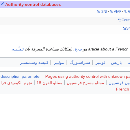
Authority control databases
ISNI
VIAF
F
Germ
S
بذرة
. بإمكانك مساعدة المعرفة بأن
تنمـِّـيـه
.
ا
باريس
ڤولتير
ستراسبورگ
موليير
كنيسة وستمنستر
 description parameter
Pages using authority control with unknown p
ون فرنسيون
ممثلو مسرح فرنسيون
ممثلو القرن 18
نجوم الكوميدي فران
French 