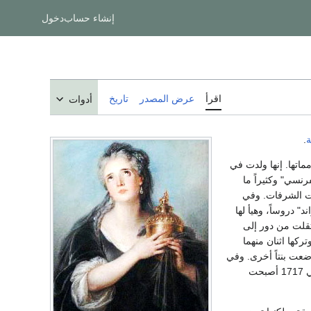
إنشاء حساب
دخول
اقرأ
عرض المصدر
تاريخ
أدوات
.
ماتها. إنها ولدت في
نسي" وكثيراً ما
ت الشرفات. وفي
 دروساً، وهيأ لها
تقلت من دور إلى
كها اثنان منهما
ضعت بنتاً أخرى. وفي
الشاب، وكان لها لبعض الوقت أكثر من صديق(7). وفي 1717 أصبحت