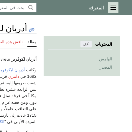
المعرفة
القائمة الرئيسية
أدريان ل
مقالة
ناقش هذه ال
المحتويات
أخف
الهامش
أدريان لكوڤرير
Adrienne Lecouvreur (عاشت
المصدر
وكانت
أدريان ليكوفرير
1692 في
دامري
قرب
شقت طريقها إليه، ثم
سن الرابعة عشرة نظمت
مكاناً في فرقة تمثل 
دور، ومن قصة غرام إل
على التعاقب حاملاً، و
1715 عادت إلى باريس، والتقى بها هناك
السيدة الأولى في "
الك