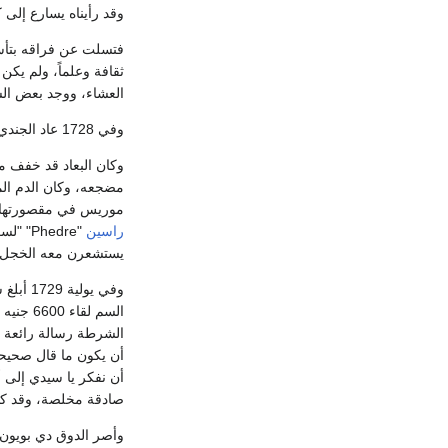
وقد رأيناه يسارع إلى 
فتسلت عن فراقه بتأسي
ثقافة وعلماً، ولم يكن
العشاء، ووجد بعض الس
وفي 1728 عاد الجندي الذي لم يواته الحظ ولم يتحقق أمله إلى باريس.
وكان البعاد قد خفف م
مضجعه، وكان الدم الم
موريس في مقصورتها ف
راسين
"hedre
يستشعرن معه الخجل م
وفي يو
السم ل
الشرطة رسالة رائعة ت
أن يكون ما قال صحيحاً
أن نفكر يا سيدي إلى 
صادقة مخلصة، وقد كشف
وأصر الدوق دي بويون 