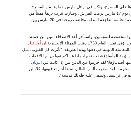
تمثل أدوارها على المسرح، ولكن في أوائل مارس حملوها من المسرح
مغمى عليها. وفي 15 مارس مثلت، وهي تلتقط آخر أنفاسها "جوكاست" في رواية فولتير "أوديت" وفي يوم 17 مارس لزمت الفراش، وصارت تنزف نزيفاً مميتاً من
أمعائها، ولم يعد الماريشال يزورها، ولكن فولتير ودارجنتال فقط هما اللذان سهرا على العناية بها في هذه الخاتمة الفاجعة المذلة، وفاضت روحها في 20 مارس بين
قانون الكنسي حرم دفنها في الأرض المخصصة للمؤمنين، واستأجر أحد الأصدقاء اثنين من حملة
دفنت الممثلة الإنجليزية
آن أولدفيلد
 ليكوفرير يستنكر فيها المعاملة المهينة في دفنها بهذه الطريقة: "تأثرت كل القلوب، مثل
 (ربة المأساة) قضت نحبها، ماذا عساكم تقولون أيها الأعقاب
ى عنها أصدقاؤها؟ لقد حرموا من الدفن من إذا كانت في
اليونان
محرمة، لقد سحرت ألباب العالم، ثم ها أنتم تعاقبونها، كلا، لن
ده في ترانيمنا، وتضفي عليه ظلالك قدسية".