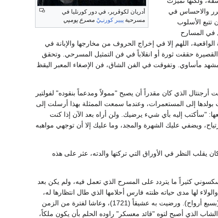
قة، ولكنها تميزت
شرر والاحساس في
أدريان لكوڤرير، في دور كورنليا في
مسرحية
پيير كورنـِيْ
مصرع پومپي
 تتبع الأسلوب
ل في المسارح
لواقعية، اللهم إلا في إخراج الحروف من مخارجها والإبانة في
 القصيرة حققت ثورة أو انقلاباً في فن التمثيل المسرحي. وتحقق
مشهد مأساوي. وتفوقت في الفن الشاق، فن الإصغاء المعبر اليقظ
جنتال الذي كان مقدراً أن يصبح "ممولاً ومدعماً بنقوده" لفولتير
 بولدها إلى المستعمرات، وعندما سمعت الممثلة بهذا أرسلت إلى
ادل الرسائل معها: "سأكتب إليه بأي شيء يرضيك. ولن أراه بعد الآن إذا كنت
ياح، ويضفي عليك الشهرة والمجد، وما عليك إلا أن توجهي مواهبه
 يقلب النظر في الأوراق التي تركتها والدته، عثر على هذه
سوني كثيراً ما يتردد على المسرح الذي تعمل فيه، ولم يكن بعد
والولاء لها مدى حياته ظنته فارس أحلامها الذي طال انتظارها له،
وإذا وصل الأمر بالرجال إلى وعد بالإخلاص مدى الحياة، فإنهم يحيون ويموتون عدة مرات مثل القطط (بسبع أرواح). ورضيت به عشيقاً (1721)، وعاشا لفترة من الزمن
شاب الذي أصبح لتوه "قائد معسكر" راوده الحلم بأن يكون ملكاً،