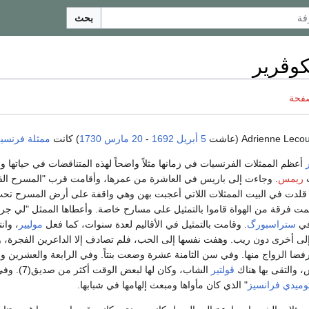
بحث
كوڤرير
صفحة
5 أبريل
1692
-
20 مارس
1730
) كانت
ممثلة
فرنسية
أعظم الممثلات الفرنسيات في زمانها مثلاً واضحاً لهذه المتناقضات في حياتها وم
ريمس
. وجاءت إلى باريس في العاشرة من عمرها، وأقامت قرب "المسرح الفر
 قلدت في البيت الممثلات اللاتي أعجبت بهن وهي واقفة على أرض المسرح تح
 فرقة من الهواة قاموا بالتمثيل على مسارح خاصة. وأعطاها الممثل "لي جراند"
في
ستراسبورگ
. وقامت بالتمثيل في الأقاليم لعدة سنوات، كما فعل
موليير
، وان
ى أخرى دون ريب. وهفت نفسها إلى الحب، فلم تصادف إلا الداعرين الفجرة، وتر
رفضا الزواج منها. وفي سن الثامنة عشرة وضعت بنتاً. وفي الرابعة والعشرين و
ڤولتير
وميدي فرانسيز
" الذي كان مأواها ومبعث إلهامها في شبابها.