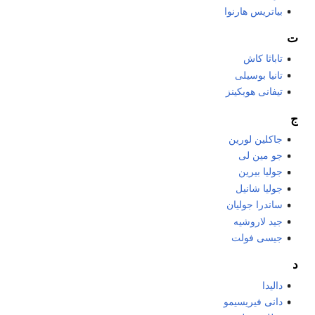
بياتريس هارنوا
ت
تاباثا كاش
تانيا بوسيلى
تيفانى هوبكينز
ج
جاكلين لورين
جو مين لى
جوليا بيرين
جوليا شانيل
ساندرا جوليان
جيد لاروشيه
جيسى فولت
د
داليدا
دانى فيريسيمو