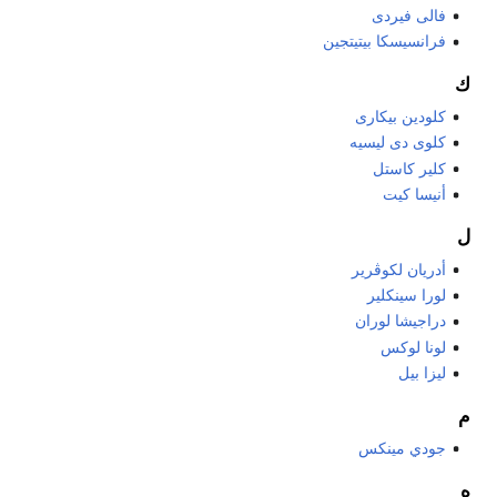
فالى فيردى
فرانسيسكا بيتيتجين
ك
كلودين بيكارى
كلوى دى ليسيه
كلير كاستل
أنيسا كيت
ل
أدريان لكوڤرير
لورا سينكلير
دراجيشا لوران
لونا لوكس
ليزا بيل
م
جودي مينكس
ه