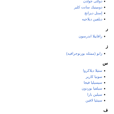
دوللى جولدن
دومينيك سانت كلير
إستل ديزانج
ديلفين ديلاجيه
ر
رافاييلا اندرسون
ز
زابو (ممثله بورنوجرافيه)
س
ستيلا ديلاكروا
سونيا كارير
سيسيليا فيجا
سيلفيا بوردون
سيلين بارا
سينثيا لافين
ف