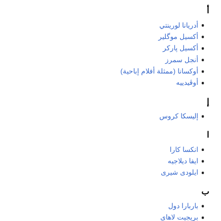
أ
أدريانا لورينتي
أكسيل موگلير
أكسيل پاركر
أنجل سمرز
أوكسانا (ممثلة أفلام إباحية)
أوڤيدييه
إ
إليسكا كروس
ا
انكسا كارا
ايفا ديلاجيه
ايلودى شيرى
ب
باربارا دول
بريجيت لاهاى