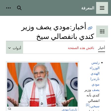
المعرفة
القائمة الرئيسية
بحث
أدوات
أخبار
:
مودي يصف وزير
تبديل عرض جدول المحتويات
كندي بانفصالي سيخ
أخبار
ناقش هذه الصفحة
أدوات
رئيس
الوزراء
الهندي
نارندرا
مودي
يصف
وزير
كندي بأنه
انفصالي
[1]
سيخي
،
نارندرا مودي
.