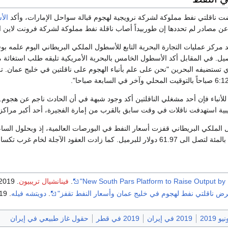
 ناقلتي نفط مملوكة لشركة نرويجية لهجوم قبالة سواحل الإمارات، وأكد
الأ
 عن مصادر لم تحددها إن طوربيداً أصاب ناقلة نفط مملوكة لشركة فرونت لاين 
د مركز عمليات التجارة البحرية التابع للأسطول الملكي البريطاني اليوم علمه
اصيل. في المقابل أكد الأسطول الخامس بالبحرية الأمريكية تليقه طلب استغاثة 
تستضيفه البحرين "نحن على علم بأنباء الهجوم على ناقلتين في خليج عمان. تلق
لأنباء فإن أحد مشغلي الناقلتين أكد وجود شبهة في أن الحادث ناجم عن هجوم. 
ية استهدفت ناقلات في وقت سابق بالقرب من إمارة الفجيرة، أحد أكبر مراكز ت
الملكي البريطاني قفزت أسعار النفط في البورصات العالمية، إذ وبحلول الساعة 
.
فينانشيال تريبيون
. 2019-06-11
عرض ناقلتي نفط لهجوم في خليج عمان وأسعار النفط تقفز"
.
دويتشه فيله
. 2019-06-13
2019 في إيران
2019 في قطر
حقول غاز طبيعي في إيران