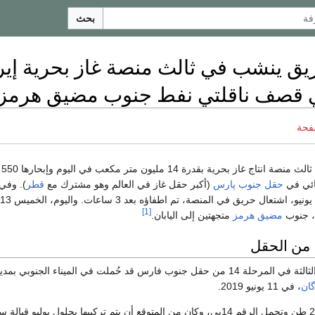
بحث
يق ينشب في ثالث منصة غاز بحرية إير
لي قصف ناقلتي نفط جنوب مضيق هرمز ف
فحة
تحتف
هائي في
حقل جنوب پارس
(أكبر حقل غاز في العالم وهو مشترك مع
قطر
). وفي 
[1]
، جنوب
مضيق هرمز
متجهتين إلى اليابان.
نوب فارس قد حُملت في الميناء الجنوبي بمدينة
ان
، في 11 يونيو 2019.