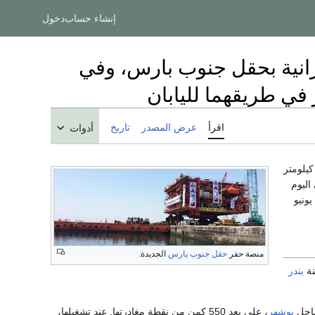
إنشاء حساب
دخول
انية بحقل جنوب بارس، وفي
ي طريقهما لليابان
اقرأ
عرض المصدر
تاريخ
أدوات
ل بانتاج ثالث منصة انتاج غاز بحرية بقدرة 14 مليون متر مكعب في اليوم وإبحارها 550 كيلومتر
اليوم
التالي، الأربعاء 12 يونيو، اشتعال حريق في المنصة، تم اطفاؤه بعد 3 ساعات. واليوم، الخميس 13 يونيو
منصة حفر
حقل جنوب پارس
الجديدة.
بندر
بوشهر
، على بعد 550 كمن من نقطة مغادرتها. عند تشغيلها،