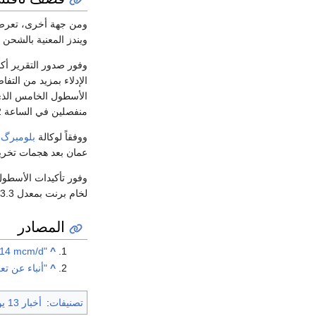
ومن جهة أخرى، تعرضت
ويندز المعنية بالشحن
وفور صدور التقرير أك
الإدلاء بمزيد من التف
الأسطول الخامس الذي 
منفصلين في الساعة 6:12 صباحاً بالتوقيت المحلي وآخر في السابعة صباحا".
ووفقاً لوكالة
بلومبرگ
ل
عمان بعد هجمات تخريب
وفور تأكيدات الأسطول 
لخام برنت بمعدل 3.3 بالمئة لتصل الى 61.97 دولار للبرميل. كما زادت العقود الآجلة لخام غرب تكساس الوسيط الأمريكي بمعدل 2.7 بالمئة لتبلغ 52.55 دولارا للبرميل.
المصادر
"New South Pars Platform to Raise Output by 14 mcm/d"
^
^
"أنباء عن ت
تصنيفات
:
أخبار 13 يونيو 2019