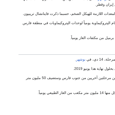
متر مكعب من الغاز يومياً. كما ستوفر 2.550 طناً من المواد الخام الپتروكيماوية يومياً لوحدات الپتروكيماويات في منطقة فارس
بوشهر
.
بحلول نهاية السنة المالية 2019 في شهر مارس من العام التالي، ستنضم للعمل ثلاث منصات أخرى من مرحلتين أخريين من جنوب فارس وستضيف 50 مليون متر