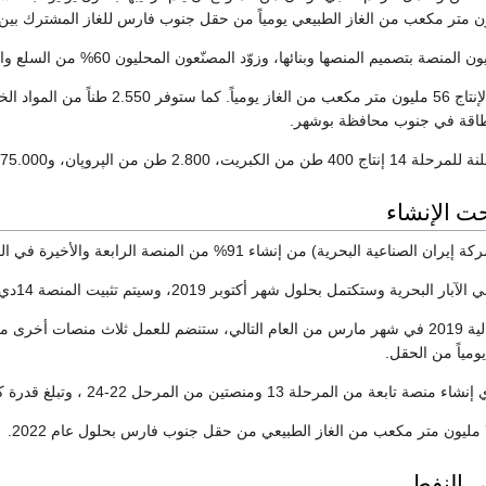
منصها وبنائها، وزوّد المصنّعون المحليون 60% من السلع والمعدات اللازمة للهيكل الضخم، حسبما ذكرت فاينانشال تريبيون.
يجري تطوير المرحلة لإنتاج 56 مليون 
لطاقة في جنوب محافظة بوشهر.
روپان، و75.000 برميل من مكثفات الغاز يومياً.
ت الإنشاء
ران الصناعية البحرية) من إنشاء 91% من المنصة الرابعة والأخيرة في المرحلة، 14 دي، في
كتمل بحلول شهر أكتوبر 2019، وسيتم تثبيت المنصة 14دي بحلول نهاية هذا يونيو 2019.
ومياً من الحقل.
 النفط