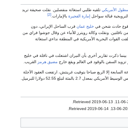
سطول الأمريكي
تلقيه طلبي استغاثة منفصلين. نقلت صحيفة تريد
[2]
النرويجية قبالة سواحل
إمارة الفجيرة
بالإمارات.
 بوقوع حادث شحن في
خليج عمان
قرب الساحل الإيراني، دون
من ناقلتين. ونقلت وكالة رويترز للأنباء عن وقال جوشوا فراي من
ت القوات البحرية الأمريكية في المنطقة نداءي استغاثة
بينما ذكرت تقارير أخرى بأن النيران اشتعلت في ناقلة في خليج
زويد السفن بالوقود في العالم ويقع خارج
مضيق هرمز
القريب.
السابعة إلا الربع صباحا بتوقيت غرينتش، ارتفعت العقود الآجلة
.
2019-06-13
. Retrieved
.
2019-06-14
. Retrieved