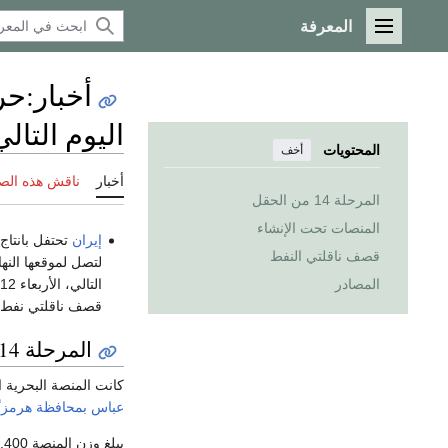
المعرفة
القائمة الرئيسية
أخبار
:
حر
اليوم التا
المحتويات
أخف
أخبار
ناقش هذه الص
المرحلة 14 من الحقل
المنصات تحت الإنشاء
إيران
قصف ناقلتي النفط
لتصل لموقعها الن
المصادر
قصف ناقلتي نفط
المرحلة 14 من الحقل
كانت المنصة البحرية الثالثة في المرحلة 14 من حقل ج
عباس
بمحافظة هرمزگ
يبلغ وزن المنصة 2.400 طن وتحمل الرقم 14بي، وكان من المتوقع أن يتم تركيبها بحلول يوليو قبالة ساحل