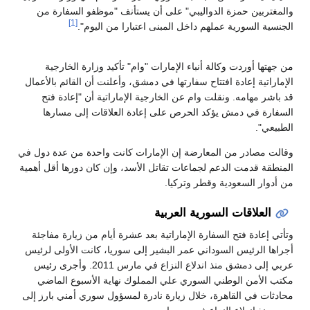
والمغتربين حمزة الدواليبي" على أن يستأنف "موظفو السفارة من
[1]
الجنسية السورية عملهم داخل المبنى اعتبارا من اليوم".
من جهتها أوردت وكالة أنباء الإمارات "وام" تأكيد وزارة الخارجية
الإماراتية إعادة افتتاح سفارتها في دمشق، وأعلنت أن القائم بالأعمال
قد باشر مهامه. ونقلت وام عن الخارجية الإماراتية أن "إعادة فتح
السفارة في دمش يؤكد الحرص على إعادة العلاقات إلى مسارها
الطبيعي".
وقالت مصادر من المعارضة إن الإمارات كانت واحدة من عدة دول في
المنطقة قدمت الدعم لجماعات تقاتل الأسد، وإن كان دورها أقل أهمية
من أدوار السعودية وقطر وتركيا.
العلاقات السورية العربية
وتأتي إعادة فتح السفارة الإماراتية بعد عشرة أيام من زيارة مفاجئة
أجراها الرئيس السوداني عمر البشير إلى سوريا، كانت الأولى لرئيس
عربي إلى دمشق منذ اندلاع النزاع في مارس 2011. وأجرى رئيس
مكتب الأمن الوطني السوري علي المملوك نهاية الأسبوع الماضي
محادثات في القاهرة، خلال زيارة نادرة لمسؤول سوري أمني بارز إلى