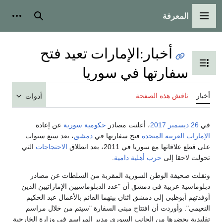
المعرفة
القائمة الرئيسية
بحث
أدوات
أخبار
:
الإمارات تعيد فتح
تبديل عرض جدول المحتويات
سفارتها في سوريا
أخبار
ناقش هذه الصفحة
أدوات
في
26 ديسمبر
2017
، أعلنت مصادر
حكومية سورية
عن إعادة
الإمارات العربية المتحدة
فتح سفارتها في
دمشق
، بعد سبع سنوات
على قطع علاقاتها مع سوريا في 2011، بعد انطلاق
الاحتجاجات
التي
تحولت لاحقا إلى
حرب أهلية دامية
.
ونقلت صحيفة الوطن السورية المقربة من السلطات عن مصادر
دبلوماسية عربية في دمشق أن "عدد الدبلوماسيين الإماراتيين الذين
أوفدتهم أبوظبي إلى دمشق اثنان بينهما القائم بالأعمال عبد الحكيم
النعيمي". وأوردت أن افتتاح مبنى السفارة "سيتم من خلال مراسم
تقليدية يحضرها من الجانب السوري مدير المراسم في وزارة الخارجية