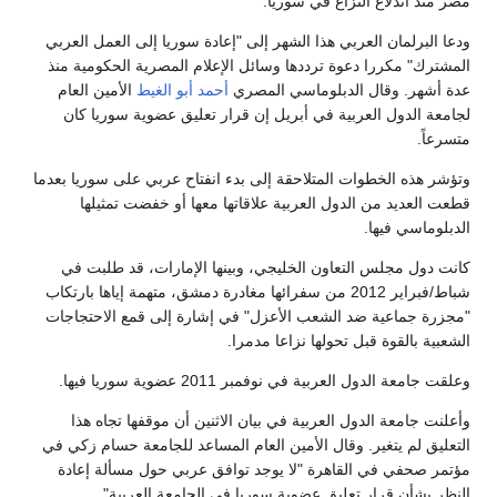
مصر منذ اندلاع النزاع في سوريا.
ودعا البرلمان العربي هذا الشهر إلى "إعادة ​سوريا​ إلى العمل العربي
المشترك" مكررا دعوة ترددها وسائل الإعلام المصرية الحكومية منذ
عدة أشهر. وقال الدبلوماسي المصري
أحمد أبو الغيط
الأمين العام
لجامعة الدول العربية في أبريل إن قرار تعليق عضوية سوريا كان
متسرعاً.
وتؤشر هذه الخطوات المتلاحقة إلى بدء انفتاح عربي على سوريا بعدما
قطعت العديد من الدول العربية علاقاتها معها أو خفضت تمثيلها
الدبلوماسي فيها.
كانت دول مجلس التعاون الخليجي، وبينها الإمارات، قد طلبت في
شباط/فبراير 2012 من سفرائها مغادرة دمشق، متهمة إياها بارتكاب
"مجزرة جماعية ضد الشعب الأعزل" في إشارة إلى قمع الاحتجاجات
الشعبية بالقوة قبل تحولها نزاعا مدمرا.
وعلقت جامعة الدول العربية في نوفمبر 2011 عضوية سوريا فيها.
وأعلنت جامعة الدول العربية في بيان الاثنين أن موقفها تجاه هذا
التعليق لم يتغير. وقال الأمين العام المساعد للجامعة حسام زكي في
مؤتمر صحفي في القاهرة "لا يوجد توافق عربي حول مسألة إعادة
النظر بشأن قرار تعليق عضوية سوريا في الجامعة العربية".