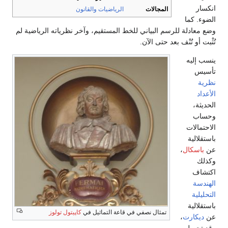
انكسار
المجالات
الرياضيات
والقانون
الضوء. كما
وضع معادلة للرسم البياني للخط المستقيم، وآخر نظرياته الرياضية لم
تُثْبت أو تُنْف بعد حتى الآن.
ينسب إليه
تأسيس
نظرية
الأعداد
الحديثة،
وحساب
الاحتمالات
باستقلالية
عن
باسكال
،
وكذلك
اكتشاف
الهندسة
التحليلية
باستقلالية
تمثال نصفي في قاعة التماثيل في
كاپيتول تولوز
عن
ديكارت
،