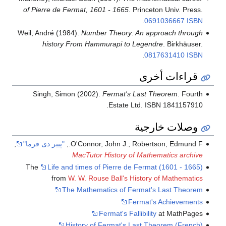
of Pierre de Fermat, 1601 - 1665
. Princeton Univ. Press.
.
0691036667
ISBN
Weil, André (1984).
Number Theory: An approach through
history From Hammurapi to Legendre
. Birkhäuser.
.
0817631410
ISBN
قراءات أخرى
Singh, Simon (2002).
Fermat's Last Theorem
. Fourth
Estate Ltd. ISBN 1841157910.
وصلات خارجية
O'Connor, John J.; Robertson, Edmund F.,
"پيير دى فرما"
,
MacTutor History of Mathematics archive
The
Life and times of Pierre de Fermat (1601 - 1665)
from
W. W. Rouse Ball's History of Mathematics
The Mathematics of Fermat's Last Theorem
Fermat's Achievements
Fermat's Fallibility
at MathPages
History of Fermat's Last Theorem (French)