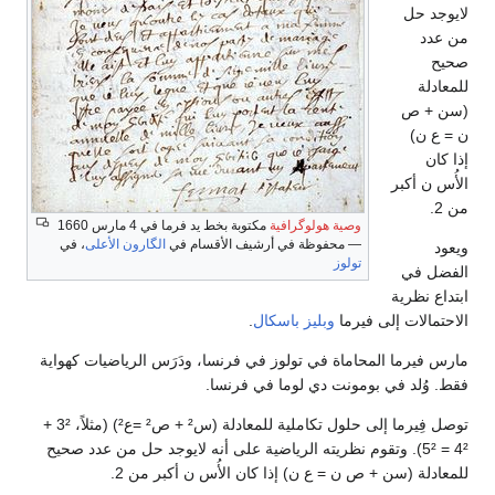
لايوجد حل
من عدد
صحيح
للمعادلة
(سن + ص
ن = ع ن)
إذا كان
الأُس ن أكبر
من 2.
وصية هولوگرافية
مكتوبة بخط يد فرما في 4 مارس 1660
— محفوظة في أرشيف الأقسام في
الگارون الأعلى
، في
ويعود
تولوز
الفضل في
ابتداع نظرية
الاحتمالات إلى فيرما
وبليز باسكال
.
مارس فيرما المحاماة في تولوز في فرنسا، ودَرَس الرياضيات كهواية
فقط. وُلد في بومونت دي لوما في فرنسا.
توصل فِيرما إلى حلول تكاملية للمعادلة (س² + ص² =ع²) (مثلاً، 3² +
4² = 5²). وتقوم نظريته الرياضية على أنه لايوجد حل من عدد صحيح
للمعادلة (سن + ص ن = ع ن) إذا كان الأُس ن أكبر من 2.