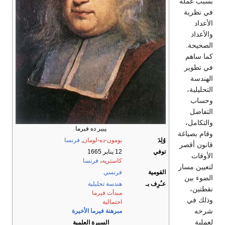
بسبب عمله
في نظرية
الأعداد
والأعداد
الصحيحة.
كما ساهم
في تطوير
الهندسة
التحليلية،
وحساب
التفاضل
والتكامل،
پيير ده فيرما
وقام بصياغة
وُلِدَ
بومون-ده-لومان
,
فرنسا
قانون أقصر
توفي
12 يناير 1665
الأوقات
كاستريه
،
فرنسا
لتعيين مسار
القومية
فرنسي
الضوء بين
عـُرِف بـ
هندسة تحليلية
نقطتين،
مبدأت فيرما
وذلك في
احتمالية
شرحه
مبرهنة فيرما الأخيرة
لعملية
السيرة العلمية