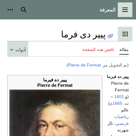
المعرفة
القائمة الرئيسية
بحث
أدوات
پيير دى فرما
تبديل عرض جدول المحتويات
مقالة
ناقش هذه الصفحة
أدوات
(تم التحويل من
Pierre de Fermat
)
پيير ده فـِرما
پيير ده فيرما
Pierre de
Pierre de Fermat
Fermat
(و.
1601
–
ت.
1665م
).
عالم
رياضيات
فرنسي
، نال
شهرته