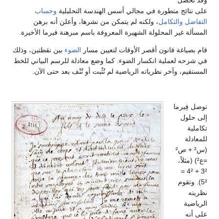
وقد تحصل
على نتائج متطورة في مجالي أسس الهندسة التحليلية
وحساب
التفاضل والتكامل
، ولكنه لم يتمكن من نشرها، وأعلن أنه برهن
المسألة غير المحلولة الشهيرة المعروفة باسم مبرهنة فيرما الأخيرة.
قام بصياغة قانون أقصر الأوقات لتعيين مسار
الضوء
بين نقطتين، وذلك
في شرحه لعملية انكسار الضوء. كما وضع معادلة للرسم البياني للخط
المستقيم، وآخر نظرياته الرياضية لم تُثْبت أو تُنْف بعد حتى الآن.
توصل فِيرما
إلى حلول
تكاملية
للمعادلة
(س² + ص²
=ع²) (مثلاً،
3² + 4² =
5²). وتقوم
نظريته
الرياضية
على أنه