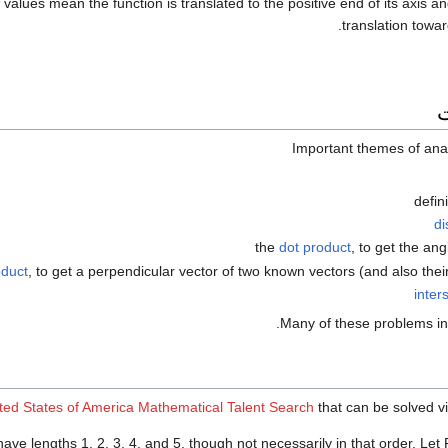
values mean the function is translated to the positive end of its axis 
translation towar
Important themes of ana
defin
di
the
dot product
, to get the ang
oduct
, to get a perpendicular vector of two known vectors (and also thei
inter
.
Many of these problems i
ted States of America Mathematical Talent Search
that can be solved vi
 have lengths
1
,
2
,
3
,
4
, and
5
, though not necessarily in that order. Let