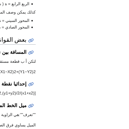
الربع الرابع = ة ( س ، ص : س 
كذلك يمكن وصف المحور
المحور السيني = 
المحور الصادي = 
بعض القواني
المسافة بين 
لتكن أ ب قطعة مستقيمة أ ( س1،ص1 ) ، ب ( س2 ، ص2 ) فان الم
(
X
1
−
X
2
)
2
+
(
Y
1
−
Y
2
)
2
إحداثيا نقطة
2
,
(
y
1
+
y
2
)
/
2
/
)
x
1
+
x
2
(
[
ميل الخط الم
""تعرف"":هي الزاوية 
الميل يساوي فرق الص