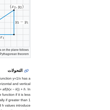
a on the plane follows
 Pythagorean theorem.
التحولات
 function y=1/x has a
rizontal and vertical
=
af
(
b
(
x
−
k
)) +
h
. In
function if it is less
ly if greater than 1
d h values introduce