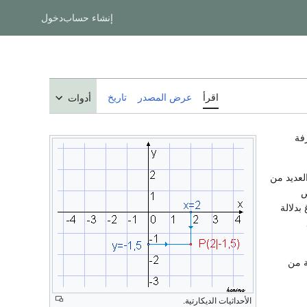
إنشاء حساب
دخول
اقرأ
عرض المصدر
تاريخ
أدوات
فة
العديد من
ص
بدلالة
ة من
الأحداثيات الديكارتية.