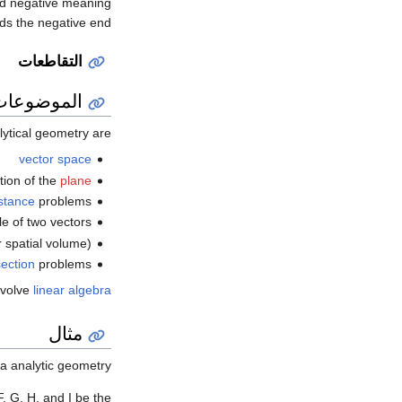
and negative meaning
ds the negative end.
التقاطعات
الموضوعات
lytical geometry are
vector space
ition of the
plane
stance
problems
le of two vectors
r spatial volume)
section
problems
nvolve
linear algebra
مثال
a analytic geometry:
F
,
G
,
H
, and
I
be the