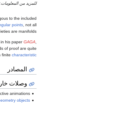
للمزيد من المعلومات:
ogous to the included
ngular points
, not all
ieties are manifolds.
in his paper
GAGA
,
ds of proof are quite
 finite
characteristic
المصادر
وصلات خار
active animations
 geometry objects