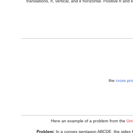
translations,
h
, vertical, and
k
horizontal. Positive
h
and
k
the
cross pr
Here an example of a problem from the
Uni
Problem:
In a convex pentagon
A
B
C
D
E
, the sides