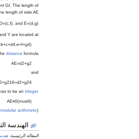
ent
G
I
. The length of
the length of side
A
E
D
=
(
c
,
f
)
, and
E
=
(
d
,
g
)
 and
Y
are located at
+
b
+
c
+
d
4
,
e
+
f
+
g
4
)
the
distance
formula,
A
E
=
d
2
+
g
2
and
6
+
g
2
1
6
=
d
2
+
g
2
4
has to be an
integer
A
E
≡
0
(
mod
4
)
modular arithmetic
(see
الهندسة التح
المقالة الرئيسية:
هندس