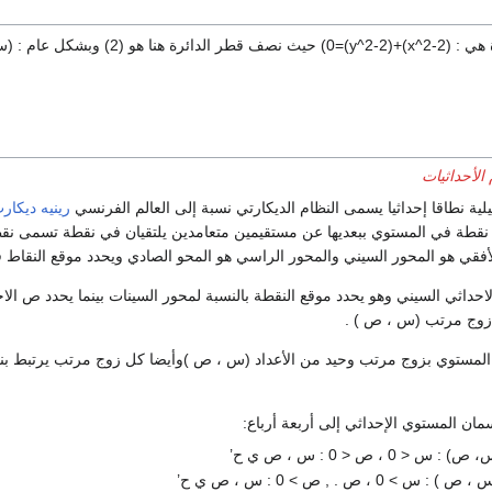
أ)=0 و نصف قطر الدائرة هنا هو (أ)
الأحداثيات
لية نطاقا إحداثيا يسمى النظام الديكارتي نسبة إلى العالم الفرنسي
رينيه ديكار
ثي السيني وهو يحدد موقع النقطة بالنسبة لمحور السينات بينما يحدد ص الاح
 زوج مرتب (س ، ص ) .
المستوي بزوج مرتب وحيد من الأعداد (س ، ص )وأيضا كل زوج مرتب يرتبط ب
ان المستوي الإحداثي إلى أربعة أرباع:
< 0 ، ص < 0 : س ، ص ي ح’
> 0 ، ص . , ص > 0 : س ، ص ي ح’