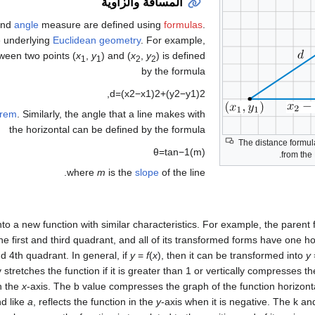
المسافة والزاوية
nd
angle
measure are defined using
formulas
.
e underlying
Euclidean geometry
. For example,
ween two points (
x
,
y
) and (
x
,
y
) is defined
1
1
2
2
by the formula
,
d
=
(
x
2
−
x
1
)
2
+
(
y
2
−
y
1
)
2
orem
. Similarly, the angle that a line makes with
the horizontal can be defined by the formula
The distance formul
θ
=
tan
−
1
(
m
)
from the
where
m
is the
slope
of the line.
into a new function with similar characteristics. For example, the parent
e first and third quadrant, and all of its transformed forms have one ho
 4th quadrant. In general, if
y
=
f
(
x
), then it can be transformed into
y
stretches the function if it is greater than 1 or vertically compresses the 
in the
x
-axis. The b value compresses the graph of the function horizontal
nd like
a
, reflects the function in the
y
-axis when it is negative. The k an