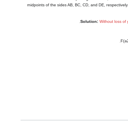
midpoints of the sides
A
B
,
B
C
,
C
D
, and
D
E
, respectively
.
Solution:
Without loss of 
.
F
(
a