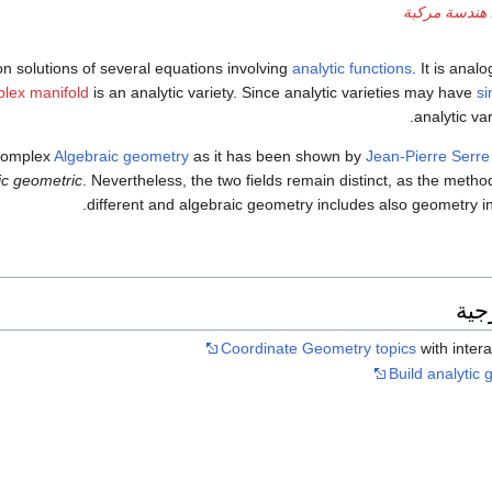
هندسة مركبة
on solutions of several equations involving
analytic functions
. It is anal
lex manifold
is an analytic variety. Since analytic varieties may have
si
analytic var
 complex
Algebraic geometry
as it has been shown by
Jean-Pierre Serre
ic geometric
. Nevertheless, the two fields remain distinct, as the metho
.
different and algebraic geometry includes also geometry in
جية
Coordinate Geometry topics
with inter
Build analytic