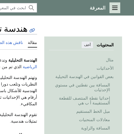
المعرفة
القائمة الرئيسية
هندسة تح
مقالة
ناقش هذه ال
المحتويات
أخف
مثال
الهندسة التحليلية
وتدع
الرياضية
الذي تم من خ
الأحداثيات
بعض القوانين في الهندسة التحيلية
وتهتم الهندسة التحليلية
النظريات وتلعب دورا
المسافة بين نقطتين في مستوي
الإحدثيات
الهندسية للأشكال باست
أرقام هي الإحداثيات ثم
إحداثيا نقطة المنتصف للقطعة
المستقيمة أ ب هي
المكافيء.
ميل الخط المستقيم
تقوم الهندسة التحليل
معادلات المنحنيات
تمثيلات هندسية.
المسافة والزاوية