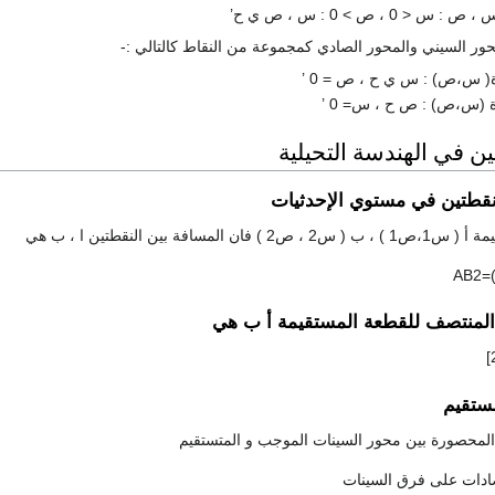
< 0 ، ص > 0 : س ، ص ي ح’
 السيني والمحور الصادي كمجموعة من النقاط كالتالي :-
ة( س،ص) : س ي ح ، ص = 0 ’
ة (س،ص) : ص ح ، س= 0 ’
ن في الهندسة التحيلية
نقطتين في مستوي الإحدثيات
سافة بين النقطتين ا ، ب هي
A
B
2
=
 المنتصف للقطعة المستقيمة أ ب هي
]
ستقيم
المحصورة بين محور السينات الموجب و المتستقيم
ادات على فرق السينات