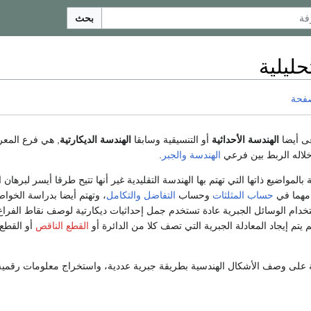
بحث
ليلية
صفحة
ى أيضا
الهندسة الأحداثية
أو التنسيقية وسابقا
الهندسة الديكارتية
, هي فرع المعر
لاله الربط بين فرعي
الهندسة
والجبر
.
 بالمواضيع ذاتها التي تهتم بها الهندسة التقليدية غير أنها تتيح طرقا أيسر لبرهان 
 مهما في
حساب المثلثات
وحساب
التفاضل
والتكامل
، وتهتم أيضا بدراسة الخوا
خدام الوسائل الجبرية عادة تستخدم جمل إحداثيات ديكارتية لوصف نقاط الفراغ 
 يتم إيجاد المعادلة الجبرية التي تصف كلا من الدائرة أو
القطع الناقص
أو القطع
ية على وصف الأشكال الهندسية بطريقة جبرية عددية، واستخراج معلومات رقمي