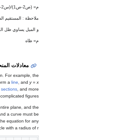
م= (ص2-ص1)/(س2-س1):حيث أن س1 لا تساوي س2
ملاحظة : المستقيم ال
و الميل يساوي ظل الز
م= ظاه
معادلات المنح
on. For example, the
form a
line
, and
y
=
x
 sections
, and more
complicated figures.
ntire plane, and the
and a curve must be
the equation for any
cle with a radius of r.