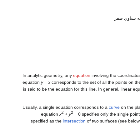
له يساوي صفر
In analytic geometry, any
equation
involving the coordinate
equation
y
=
x
corresponds to the set of all the points on 
is said to be the equation for this line. In general, linear e
Usually, a single equation corresponds to a
curve
on the pla
2
2
equation
x
+
y
= 0 specifies only the single poin
specified as the
intersection
of two surfaces (see below