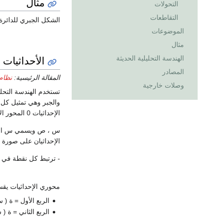
مثال
التحولات
التقاطعات
الشكل الجبري للدائرة هي : (x^2-2)+(y^2-2)=0) حيث نصف قطر الدائرة هنا هو (2) وبشكل عام : (س^2-أ)+(ع^2-
الموضوعات
مثال
الأحداثيات
الهندسة التحليلية الحديثة
المصادر
المقالة الرئيسية:
نظام 
وصلات خارجية
تستخدم الهندسة التحلي
الإحداثيات 0 المحور الأفقي هو المحور السيني والمحور الراسي هو المحو الصادي ويحدد موقع النقاط في المستوي بإعطائها إحداثيين على خطى الأعداد.
س ، ص ويسمي س الاحدا
الإحداثيان على صورة
- ترتبط كل نقطة في 
محوري الإحداثيات يقسم
الربع الأول = ة ( س، ص) : س 
الربع الثاني = ة ( س ، ص ) : س 