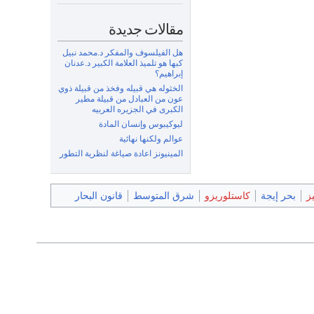
مقالات جديدة
هل الفيلسوف والمفكر د.محمد نبيل
كبها هو تلميذ العلامة الكبير د.عدنان
إبراهيم؟
الخثوله هي قبيله وفخذ من قبيلة ذوي
عون من العبادل من قبيلة مطير
الكبرى في الجزيره العربيه
ليوكيبوس وإنسان المادة
عوالم ولكنها نهائية
المينيونز اعادة صياغة لنظرية التطور
ز
بحر إيجة
كاستلوريزو
شرق المتوسط
قانون البحار