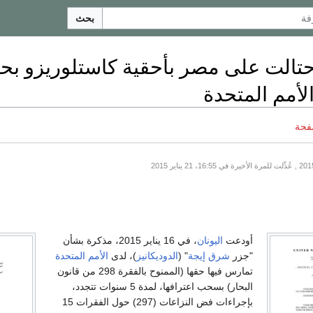
بحث
حتالت على مصر بأحقية كاستلوريزو بح
لأمم المتحدة
فحة
أودعت
اليونان
، في 16 يناير 2015، مذكرة بشأن
"جزر
شرق إيجة
" (
الدوديكانيز
)، لدى
الأمم المتحدة
تمارس فيها حقها (الممنوح بالفقرة 298 من قانون
البحار) بسحب اعترافها، لمدة 5 سنوات تتجدد،
بإجراءات فض النزاعات (297) حول الفقرات 15