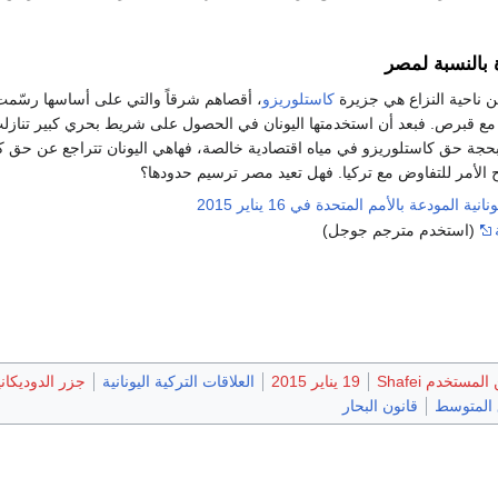
 بالنسبة لمصر
ن ناحية النزاع هي جزيرة
كاستلوريزو
، أقصاهم شرقاً والتي على أساسها رسّم
اً مع قبرص. فبعد أن استخدمتها اليونان في الحصول على شريط بحري كبير تنا
8-11-20 بحجة حق كاستلوريزو في مياه اقتصادية خالصة، فهاهي اليونان تتراجع عن حق
 الأمر للتفاوض مع تركيا. فهل تعيد مصر ترسيم حدودها؟
ة المودعة بالأمم المتحدة في 16 يناير 2015
(استخدم مترجم جوجل)
مستخدم Shafei
19 يناير 2015
العلاقات التركية اليونانية
جزر الدوديكاني
المتوسط
قانون البحار