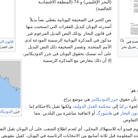
(البحر الإقليمي) و 74 (المنطقة الاقتصادية
الخالصة).
نص الخبر في الصحيفة اليونانية يعطي نصاً بديلاً
أصدرته اليونان كبديل للفقرات التي انسحبت منها
في قانون البحار. وذلك النص البديل المزعوم غير
مذكور في المذكرة اليونانية الرسمية المودعة لدى
تحدة في
قانون الب
الأمم المتحدة. وتفسر الصحيفة ذلك النص البديل
حول جزر شرق بحر
على الفقرات
على أنه تمسك بحقوق اليونان في جزر الدوديكانيز،
إلا أن ذلك يتعارض مع المذكرة الرسمية
 هو:
 بأن حقوق
جزر الدوديكانيز
هي موضع نزاع.
لجوء
تركيا
إلى
محكمة العدل الدولية
، ولكنها تقبل بالاحتكام إما
جزر
الدوديكان
ون البحار
في
هامبورگ
أو لاتفاقية مباشرة بين البلدين. مما
التفاوض.
عوم فيبدو أنه للاستهلاك المحلي، أي لعدم اطلاع الشعب على أن اليونان تقبل ا
ذه المعلومة قبل ثلاثة أسابيع من الاتنخابات الرئاسية في اليونان، كفيل بتقوي