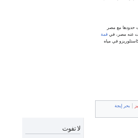
ت حدودها مع مصر
زلت عنه مصر، في
قمة
 كاستلوريزو في مياه
ز
بحر إيجة
لا تفوت