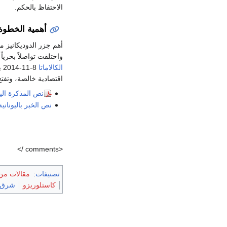
الاحتفاظ بالحكم.
أهمية الخطوة
أهم جزر الدوديكانيز م
واختلقت تواصلاً بحري
الكالاماتا
14
اقتصادية خالصة، وتفتح
نص المذكرة اليوناني
نص الخبر باليونانية
<comments />
تصنيفات
:
مقالات من ال
كاستلوريزو
شرق 