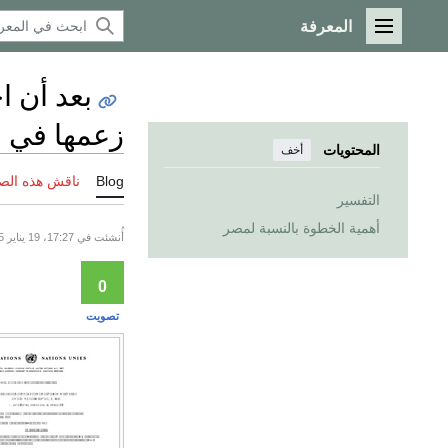
المعرفة
القائمة الرئيسية
بعد أن ا
زعمها في ا
المحتويات
أخف
Blog
ناقش هذه الص
التفسير
أهمية الخطوة بالنسبة لمصر
أُنشئت في 17:27، 19 يناير 2015 , عُدِّلت للمرة الأخيرة في 16:55، 21 يناير 2015
0
تصويت