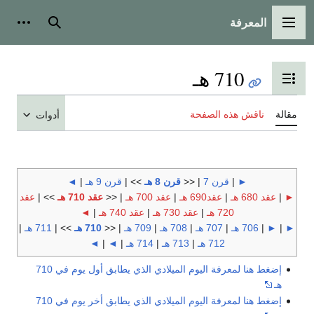
المعرفة
القائمة الرئيسية
بحث
أدوات
710 هـ
تبديل عرض جدول المحتويات
مقالة
ناقش هذه الصفحة
أدوات
►
|
قرن 7
| <<
قرن 8 هـ
>> |
قرن 9 هـ
|
◄
►
|
عقد 680 هـ
|
عقد690 هـ
|
عقد 700 هـ
| <<
عقد 710 هـ
>> |
عقد
720 هـ
|
عقد 730 هـ
|
عقد 740 هـ
|
◄
►
|
►
|
706 هـ
|
707 هـ
|
708 هـ
|
709 هـ
| <<
710 هـ
>> |
711 هـ
|
712 هـ
|
713 هـ
|
714 هـ
|
◄
|
◄
إضغط هنا لمعرفة اليوم الميلادي الذي يطابق أول يوم في 710
هـ
إضغط هنا لمعرفة اليوم الميلادي الذي يطابق أخر يوم في 710