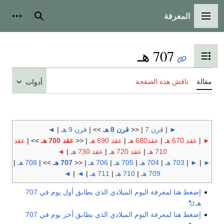
المعرفة
القائمة الرئيسية
بحث
أدوات
707 هـ
تبديل عرض جدول المحتويات
مقالة
ناقش هذه الصفحة
أدوات
►
|
قرن 7
| <<
قرن 8 هـ
>> |
قرن 9 هـ
|
◄
►
|
عقد 670 هـ
|
عقد680 هـ
|
عقد 690 هـ
| <<
عقد 700 هـ
>> |
عقد
710 هـ
|
عقد 720 هـ
|
عقد 730 هـ
|
◄
►
|
►
|
703 هـ
|
704 هـ
|
705 هـ
|
706 هـ
| <<
707 هـ
>> |
708 هـ
|
709 هـ
|
710 هـ
|
711 هـ
|
◄
|
◄
إضغط هنا لمعرفة اليوم الميلادي الذي يطابق أول يوم في 707
هـ
إضغط هنا لمعرفة اليوم الميلادي الذي يطابق أخر يوم في 707