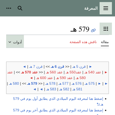
المعرفة
القائمة الرئيسية
بحث
أدوات
579 هـ
تبديل عرض جدول المحتويات
مقالة
ناقش هذه الصفحة
أدوات
►
|
قرن 5 هـ
| <<
قرن 6 هـ
>> |
قرن 7 هـ
|
◄
►
|
عقد 540 هـ
|
عقد550 هـ
|
عقد 560 هـ
| <<
عقد 570 هـ
>> |
عقد
580 هـ
|
عقد 590 هـ
|
عقد 600 هـ
|
◄
►
|
►
|
575 هـ
|
576 هـ
|
577 هـ
|
578 هـ
| <<
579 هـ
>> |
580 هـ
|
581 هـ
|
582 هـ
|
583 هـ
|
◄
|
◄
إضغط هنا لمعرفة اليوم الميلادي الذي يطابق أول يوم في 579
هـ
إضغط هنا لمعرفة اليوم الميلادي الذي يطابق أخر يوم في 579