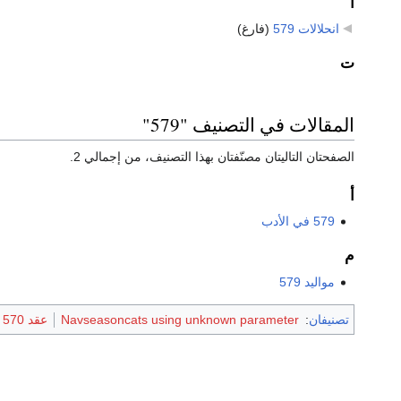
ا
انحلالات 579
‏
(فارغ)
ت
المقالات في التصنيف "579"
الصفحتان التاليتان مصنّفتان بهذا التصنيف، من إجمالي 2.
أ
579 في الأدب
م
مواليد 579
تصنيفان
:
Navseasoncats using unknown parameter
عقد 570