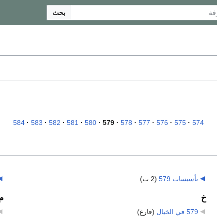
بحث
584
583
582
581
580
579
578
577
576
575
574
تأسيسات 579
‏
(2 ت)
خ
م
579 في الخيال
‏
(فارغ)