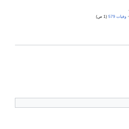
وفيات 579
‏
(1 ص)