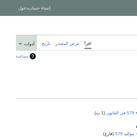
إنشاء حساب
دخول
اقرأ
عرض المصدر
تاريخ
أدوات
مساعدة
579 في القانون
‏
(1 ت)
مواليد 579
‏
(فارغ)