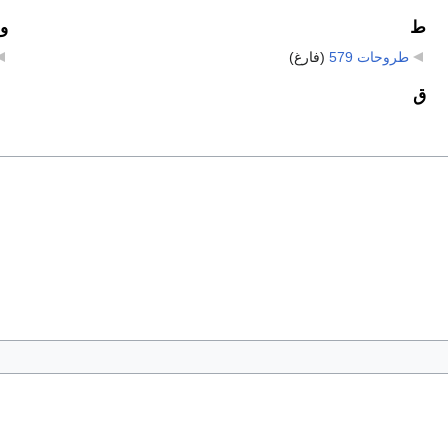
ط
و
طروحات 579
‏
(فارغ)
ق