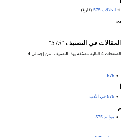
ا
انحلالات 575
‏
(فارغ)
ت
المقالات في التصنيف "575"
الصفحات 4 التالية مصنّفة بهذا التصنيف، من إجمالي 4.
575
أ
575 في الأدب
م
مواليد 575