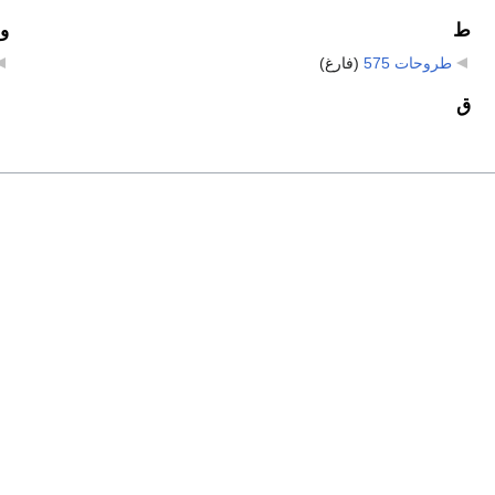
ط
و
طروحات 575
‏
(فارغ)
ق