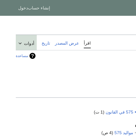
إنشاء حساب
دخول
اقرأ
عرض المصدر
تاريخ
أدوات
مساعدة
575 في القانون
‏
(1 ت)
مواليد 575
‏
(4 ص)