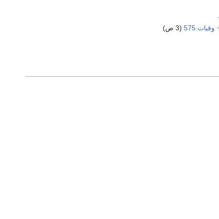
وفيات 575
‏
(3 ص)