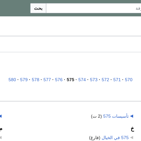
بحث
580
579
578
577
576
575
574
573
572
571
570
تأسيسات 575
‏
(2 ت)
خ
م
575 في الخيال
‏
(فارغ)