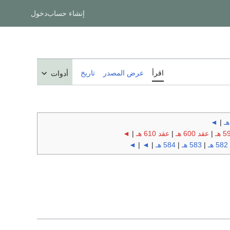
إنشاء حساب
دخول
اقرأ
عرض المصدر
تاريخ
أدوات
◄
|
|
عقد 600 هـ
|
عقد 610 هـ
|
◄
582 هـ
|
583 هـ
|
584 هـ
|
◄
|
◄