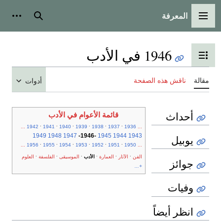
المعرفة
القائمة الرئيسية
بحث
أدوات
1946 في الأدب
تبديل عرض جدول المحتويات
مقالة
ناقش هذه الصفحة
أدوات
أحداث
قائمة الأعوام في الأدب
.
.
.
.
.
.
...
1942
1941
1940
1939
1938
1937
1936
...
1949
1948
1947
-
1946
-
1945
1944
1943
يوبيل
.
.
.
.
.
.
...
1956
1955
1954
1953
1952
1951
1950
...
.
.
.
.
.
.
الفن
الآثار
العمارة
الأدب
الموسيقى
الفلسفة
العلوم
جوائز
+...
وفيات
انظر أيضاً