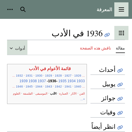
المعرفة
القائمة الرئيسية
بحث
أدوات
1936 في الأدب
تبديل عرض جدول المحتويات
مقالة
ناقش هذه الصفحة
أدوات
أحداث
قائمة الأعوام في الأدب
.
.
.
.
.
.
...
1932
1931
1930
1929
1928
1927
1926
...
1939
1938
1937
-
1936
-
1935
1934
1933
يوبيل
.
.
.
.
.
.
...
1946
1945
1944
1943
1942
1941
1940
...
.
.
.
.
.
.
الفن
الآثار
العمارة
الأدب
الموسيقى
الفلسفة
العلوم
جوائز
+...
وفيات
انظر أيضاً