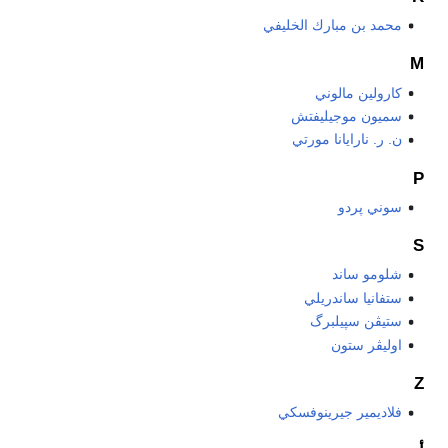
محمد بن مبارك الخليفي
M
كارولين مالوني
سميون موجيليفتش
ن. ر. نارايانا مورتي
P
سوني پردو
S
شلومو ساند
ستفانيا ساندريلي
ستيڤن سپيلبرگ
اوليڤر ستون
Z
فلاديمير جيرينوفسكي