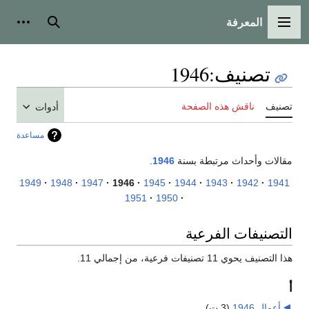
المعرفة
القائمة الرئيسية
بحث
أدوات
تصنيف
:
1946
تصنيف
ناقش هذه الصفحة
أدوات
مساعدة
مقالات وأحداث مرتبطة بسنة
1946
.
1949
1948
1947
1946
1945
1944
1943
1942
1941
1951
1950
التصنيفات الفرعية
هذا التصنيف يحوي 11 تصنيفات فرعية، من إجمالي 11.
أ
أعمال 1946
‏
(3 ت)