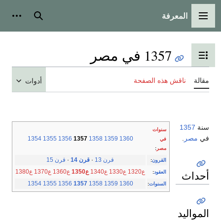
المعرفة
القائمة الرئيسية
بحث
أدوات
1357 في مصر
تبديل عرض جدول المحتويات
مقالة
ناقش هذه الصفحة
أدوات
سنة
1357
سنوات
في
مصر
.
1354
1355
1356
1357
1358
1359
1360
في
مصر
:
قرن 13
·
قرن 14
·
قرن 15
القرون
:
ع1320
ع1330
ع1340
ع1350
ع1360
ع1370
ع1380
أحداث
العقود
:
1354
1355
1356
1357
1358
1359
1360
السنوات
:
المواليد