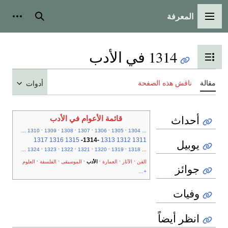
المعرفة
القائمة الرئيسية
بحث
أدوات
1314 في الأدب
تبديل عرض جدول المحتويات
مقالة
ناقش هذه الصفحة
أدوات
أحداث
قائمة الأعوام في الأدب
.
.
.
.
.
.
...
1310
1309
1308
1307
1306
1305
1304
...
1317
1316
1315
-
1314
-
1313
1312
1311
يوبيل
.
.
.
.
.
.
...
1324
1323
1322
1321
1320
1319
1318
...
.
.
.
.
.
.
الفن
الآثار
العمارة
الأدب
الموسيقى
الفلسفة
العلوم
جوائز
+...
وفيات
انظر أيضاً