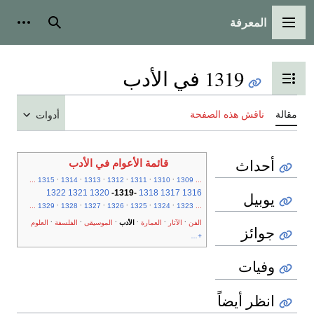
المعرفة
القائمة الرئيسية
بحث
أدوات
1319 في الأدب
تبديل عرض جدول المحتويات
مقالة
ناقش هذه الصفحة
أدوات
أحداث
قائمة الأعوام في الأدب
.
.
.
.
.
.
...
1315
1314
1313
1312
1311
1310
1309
...
1322
1321
1320
-
1319
-
1318
1317
1316
يوبيل
.
.
.
.
.
.
...
1329
1328
1327
1326
1325
1324
1323
...
.
.
.
.
.
.
الفن
الآثار
العمارة
الأدب
الموسيقى
الفلسفة
العلوم
جوائز
+...
وفيات
انظر أيضاً