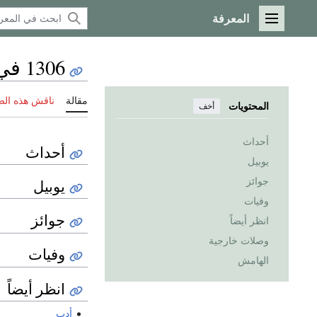
المعرفة
القائمة الرئيسية
1306 في الأدب
مقالة
ناقش هذه ال
المحتويات
أخف
أحداث
أحداث
يوبيل
جوائز
يوبيل
وفيات
جوائز
انظر أيضاً
وصلات خارجية
وفيات
الهامش
انظر أيضاً
أدب