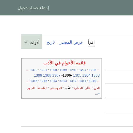
إنشاء حساب
دخول
اقرأ
عرض المصدر
تاريخ
أدوات
قائمة الأعوام في الأدب
.
.
.
.
.
.
...
1302
1301
1300
1299
1298
1297
1296
...
1309
1308
1307
-
1306
-
1305
1304
1303
.
.
.
.
.
.
...
1316
1315
1314
1313
1312
1311
1310
...
.
.
.
.
.
.
الفن
الآثار
العمارة
الأدب
الموسيقى
الفلسفة
العلوم
+...