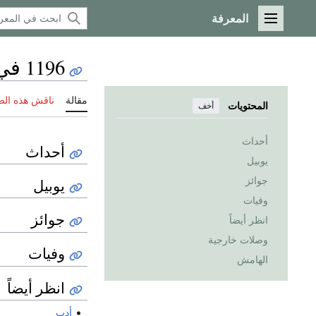
المعرفة
القائمة الرئيسية
1196 في الأدب
مقالة
ناقش هذه ال
المحتويات
أخف
أحداث
أحداث
يوبيل
جوائز
يوبيل
وفيات
جوائز
انظر أيضاً
وصلات خارجية
وفيات
الهامش
انظر أيضاً
أدب