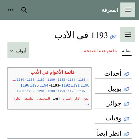
المعرفة
القائمة الرئيسية
بحث
أدوات
1193 في الأدب
تبديل عرض جدول المحتويات
مقالة
ناقش هذه الصفحة
أدوات
أحداث
قائمة الأعوام في الأدب
.
.
.
.
.
.
...
1189
1188
1187
1186
1185
1184
1183
...
1196
1195
1194
-
1193
-
1192
1191
1190
يوبيل
.
.
.
.
.
.
...
1203
1202
1201
1200
1199
1198
1197
...
.
.
.
.
.
.
الفن
الآثار
العمارة
الأدب
الموسيقى
الفلسفة
العلوم
جوائز
+...
وفيات
انظر أيضاً