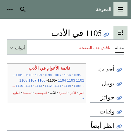
المعرفة
القائمة الرئيسية
بحث
أدوات
1105 في الأدب
تبديل عرض جدول المحتويات
مقالة
ناقش هذه الصفحة
أدوات
أحداث
قائمة الأعوام في الأدب
.
.
.
.
.
.
...
1101
1100
1099
1098
1097
1096
1095
...
1108
1107
1106
-
1105
-
1104
1103
1102
يوبيل
.
.
.
.
.
.
...
1115
1114
1113
1112
1111
1110
1109
...
.
.
.
.
.
.
الفن
الآثار
العمارة
الأدب
الموسيقى
الفلسفة
العلوم
جوائز
+...
وفيات
انظر أيضاً